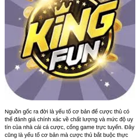
Nguồn gốc ra đời là yếu tố cơ bản để cược thủ có
thể đánh giá chính xác về chất lượng và mức độ uy
tín của nhà cái cá cược, cổng game trực tuyến. Đây
cũng là yếu tố cơ bản mà cược thủ bắt buộc thực