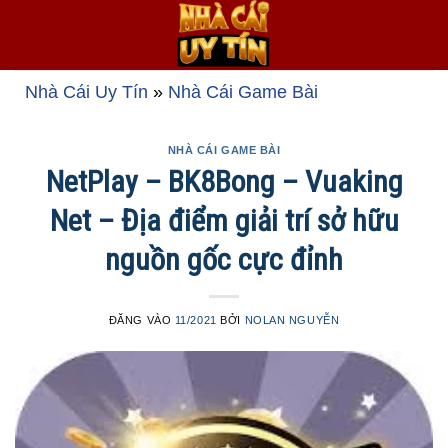
Bỏ
qua
nội
dung
Nhà Cái Uy Tín
»
Nhà Cái Game Bài
NHÀ CÁI GAME BÀI
NetPlay – BK8Bong – Vuaking
Net – Địa điểm giải trí sở hữu
nguồn gốc cực đỉnh
ĐĂNG VÀO
11/2021
BỞI
NOLAN NGUYỄN