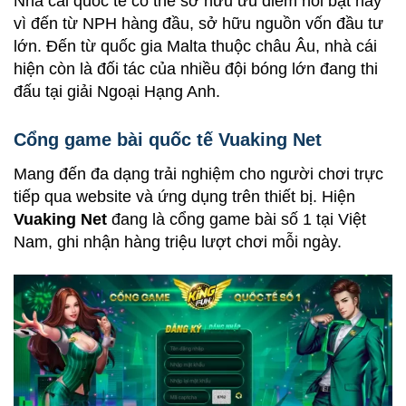
Nhà cái quốc tế có thể sở hữu ưu điểm nổi bật này
vì đến từ NPH hàng đầu, sở hữu nguồn vốn đầu tư
lớn. Đến từ quốc gia Malta thuộc châu Âu, nhà cái
hiện còn là đối tác của nhiều đội bóng lớn đang thi
đấu tại giải Ngoại Hạng Anh.
Cổng game bài quốc tế Vuaking Net
Mang đến đa dạng trải nghiệm cho người chơi trực
tiếp qua website và ứng dụng trên thiết bị. Hiện
Vuaking Net
đang là cổng game bài số 1 tại Việt
Nam, ghi nhận hàng triệu lượt chơi mỗi ngày.