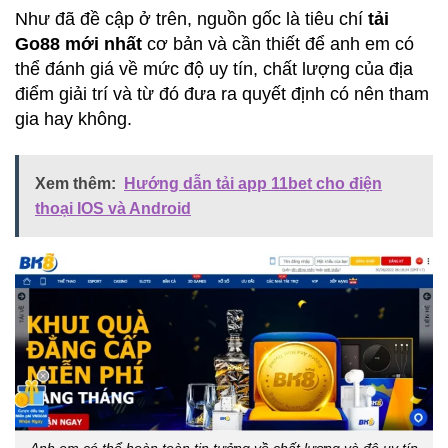
Như đã đề cập ở trên, nguồn gốc là tiêu chí
tải
Go88 mới nhất
cơ bản và cần thiết để anh em có
thể đánh giá về mức độ uy tín, chất lượng của địa
điểm giải trí và từ đó đưa ra quyết định có nên tham
gia hay không.
Xem thêm:
Hướng dẫn tải app 11bet cho điện
thoại IOS và Android