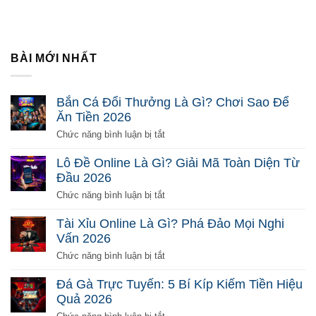
BÀI MỚI NHẤT
Bắn Cá Đổi Thưởng Là Gì? Chơi Sao Để
Ăn Tiền 2026
ở
Chức năng bình luận bị tắt
Bắn
Cá
Lô Đề Online Là Gì? Giải Mã Toàn Diện Từ
Đổi
Đầu 2026
Thưởng
Là
ở
Chức năng bình luận bị tắt
Gì?
Lô
Chơi
Đề
Tài Xỉu Online Là Gì? Phá Đảo Mọi Nghi
Sao
Online
Vấn 2026
Để
Là
Ăn
Gì?
ở
Chức năng bình luận bị tắt
Tiền
Giải
Tài
2026
Mã
Xỉu
Đá Gà Trực Tuyến: 5 Bí Kíp Kiếm Tiền Hiệu
Toàn
Online
Quả 2026
Diện
Là
Từ
Gì?
ở