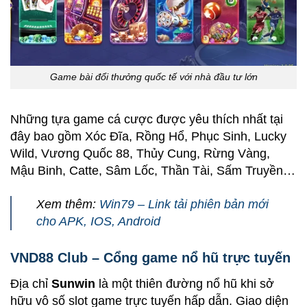
Game bài đổi thưởng quốc tế với nhà đầu tư lớn
Những tựa game cá cược được yêu thích nhất tại
đây bao gồm Xóc Đĩa, Rồng Hổ, Phục Sinh, Lucky
Wild, Vương Quốc 88, Thủy Cung, Rừng Vàng,
Mậu Binh, Catte, Sâm Lốc, Thần Tài, Sấm Truyền…
Xem thêm:
Win79 – Link tải phiên bản mới
cho APK, IOS, Android
VND88 Club – Cổng game nổ hũ trực tuyến
Địa chỉ
Sunwin
là một thiên đường nổ hũ khi sở
hữu vô số slot game trực tuyến hấp dẫn. Giao diện