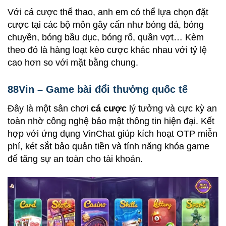
Với cá cược thể thao, anh em có thể lựa chọn đặt
cược tại các bộ môn gây cấn như bóng đá, bóng
chuyền, bóng bầu dục, bóng rổ, quần vợt… Kèm
theo đó là hàng loạt kèo cược khác nhau với tỷ lệ
cao hơn so với mặt bằng chung.
88Vin – Game bài đổi thưởng quốc tế
Đây là một sân chơi
cá cược
lý tưởng và cực kỳ an
toàn nhờ công nghệ bảo mật thông tin hiện đại. Kết
hợp với ứng dụng VinChat giúp kích hoạt OTP miễn
phí, két sắt bảo quản tiền và tính năng khóa game
để tăng sự an toàn cho tài khoản.