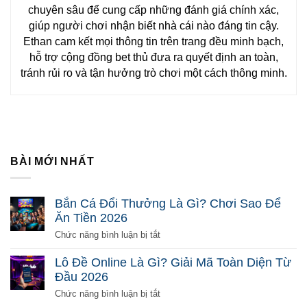
chuyên sâu để cung cấp những đánh giá chính xác,
giúp người chơi nhận biết nhà cái nào đáng tin cậy.
Ethan cam kết mọi thông tin trên trang đều minh bạch,
hỗ trợ cộng đồng bet thủ đưa ra quyết định an toàn,
tránh rủi ro và tận hưởng trò chơi một cách thông minh.
BÀI MỚI NHẤT
Bắn Cá Đổi Thưởng Là Gì? Chơi Sao Để
Ăn Tiền 2026
ở
Chức năng bình luận bị tắt
Bắn
Cá
Lô Đề Online Là Gì? Giải Mã Toàn Diện Từ
Đổi
Đầu 2026
Thưởng
Là
ở
Chức năng bình luận bị tắt
Gì?
Lô