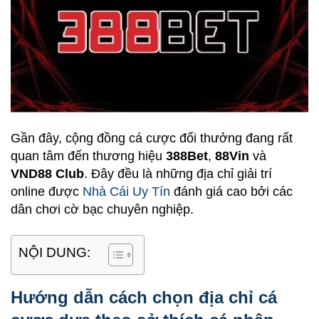
Gần đây, cộng đồng cá cược đổi thưởng đang rất
quan tâm đến thương hiệu
388Bet
,
88Vin
và
VND88 Club
. Đây đều là những địa chỉ giải trí
online được
Nhà Cái Uy Tín
đánh giá cao bởi các
dân chơi cờ bạc chuyên nghiệp.
NỘI DUNG:
Hướng dẫn cách chọn địa chỉ cá