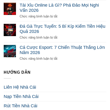
Chơi
Đề
Tài Xỉu Online Là Gì? Phá Đảo Mọi Nghi
Sao
Online
Vấn 2026
Để
Là
Ăn
Gì?
ở
Chức năng bình luận bị tắt
Tiền
Giải
Tài
2026
Mã
Xỉu
Đá Gà Trực Tuyến: 5 Bí Kíp Kiếm Tiền Hiệu
Toàn
Online
Quả 2026
Diện
Là
Từ
Gì?
ở
Chức năng bình luận bị tắt
Đầu
Phá
Đá
2026
Đảo
Gà
Cá Cược Esport: 7 Chiến Thuật Thắng Lớn
Mọi
Trực
Năm 2026
Nghi
Tuyến:
Vấn
5
ở
Chức năng bình luận bị tắt
2026
Bí
Cá
Kíp
Cược
Kiếm
Esport:
HƯỚNG DẪN
Tiền
7
Hiệu
Chiến
Quả
Thuật
Liên Hệ Nhà Cái
2026
Thắng
Lớn
Nạp Tiền Nhà Cái
Năm
2026
Rút Tiền Nhà Cái