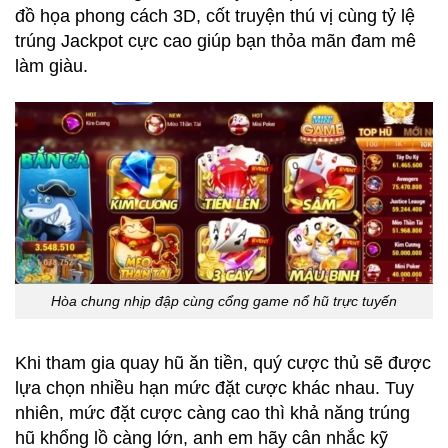
đồ họa phong cách 3D, cốt truyện thú vị cùng tỷ lệ
trúng Jackpot cực cao giúp bạn thỏa mãn đam mê
làm giàu.
Hòa chung nhịp đập cùng cổng game nổ hũ trực tuyến
Khi tham gia quay hũ ăn tiền, quý cược thủ sẽ được
lựa chọn nhiều hạn mức đặt cược khác nhau. Tuy
nhiên, mức đặt cược càng cao thì khả năng trúng
hũ khổng lồ càng lớn, anh em hãy cân nhắc kỹ