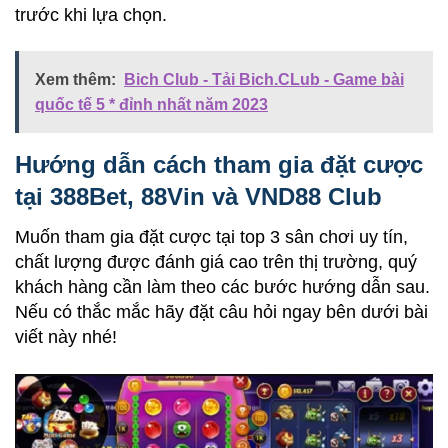
trước khi lựa chọn.
Xem thêm:
Bich Club - Tải Bich.CLub - Game bài
quốc tế 5 * đỉnh nhất năm 2023
Hướng dẫn cách tham gia đặt cược
tại 388Bet, 88Vin và VND88 Club
Muốn tham gia đặt cược tại top 3 sân chơi uy tín,
chất lượng được đánh giá cao trên thị trường, quý
khách hàng cần làm theo các bước hướng dẫn sau.
Nếu có thắc mắc hãy đặt câu hỏi ngay bên dưới bài
viết này nhé!