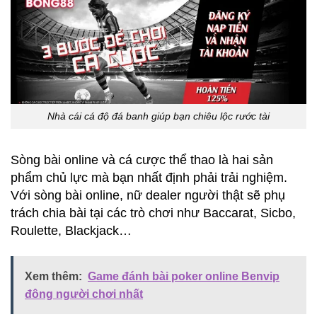
Nhà cái cá độ đá banh giúp bạn chiêu lộc rước tài
Sòng bài online và cá cược thể thao là hai sản
phẩm chủ lực mà bạn nhất định phải trải nghiệm.
Với sòng bài online, nữ dealer người thật sẽ phụ
trách chia bài tại các trò chơi như Baccarat, Sicbo,
Roulette, Blackjack…
Xem thêm:
Game đánh bài poker online Benvip
đông người chơi nhất