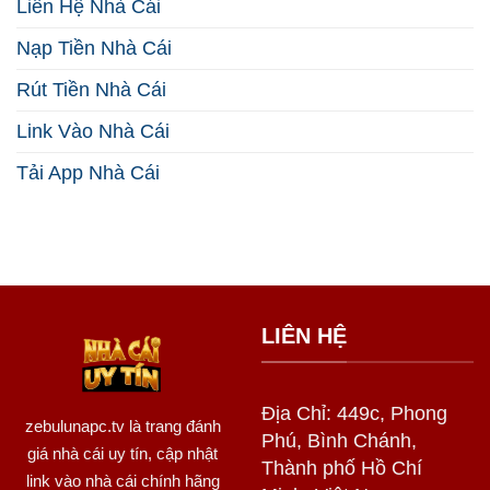
Liên Hệ Nhà Cái
2026
Thắng
Lớn
Nạp Tiền Nhà Cái
Năm
2026
Rút Tiền Nhà Cái
Link Vào Nhà Cái
Tải App Nhà Cái
LIÊN HỆ
Địa Chỉ: 449c, Phong
zebulunapc.tv
là trang đánh
Phú, Bình Chánh,
giá nhà cái uy tín, cập nhật
Thành phố Hồ Chí
link vào nhà cái chính hãng