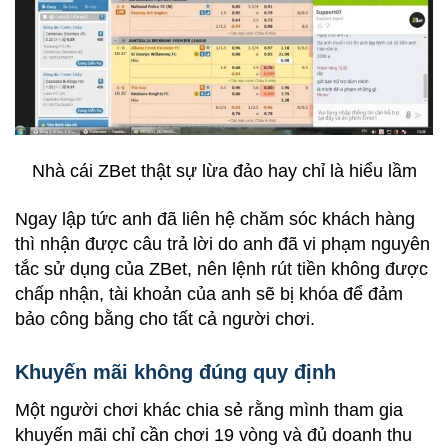
Nhà cái ZBet thật sự lừa đảo hay chỉ là hiểu lầm
Ngay lập tức anh đã liên hệ chăm sóc khách hàng
thì nhận được câu trả lời do anh đã vi phạm nguyên
tắc sử dụng của ZBet, nên lệnh rút tiền không được
chấp nhận, tài khoản của anh sẽ bị khóa để đảm
bảo công bằng cho tất cả người chơi.
Khuyến mãi không đúng quy định
Một người chơi khác chia sẻ rằng mình tham gia
khuyến mãi chỉ cần chơi 19 vòng và đủ doanh thu