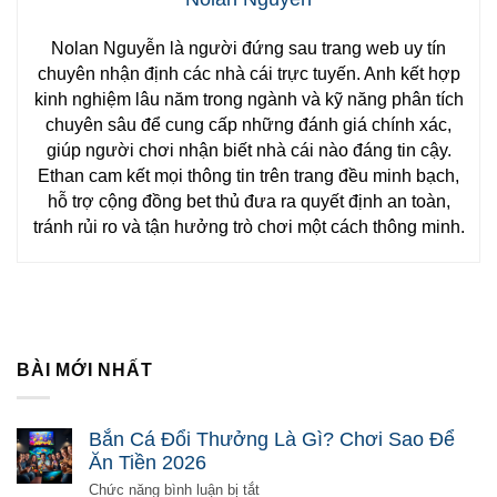
Nolan Nguyễn là người đứng sau trang web uy tín
chuyên nhận định các nhà cái trực tuyến. Anh kết hợp
kinh nghiệm lâu năm trong ngành và kỹ năng phân tích
chuyên sâu để cung cấp những đánh giá chính xác,
giúp người chơi nhận biết nhà cái nào đáng tin cậy.
Ethan cam kết mọi thông tin trên trang đều minh bạch,
hỗ trợ cộng đồng bet thủ đưa ra quyết định an toàn,
tránh rủi ro và tận hưởng trò chơi một cách thông minh.
BÀI MỚI NHẤT
Bắn Cá Đổi Thưởng Là Gì? Chơi Sao Để
Ăn Tiền 2026
ở
Chức năng bình luận bị tắt