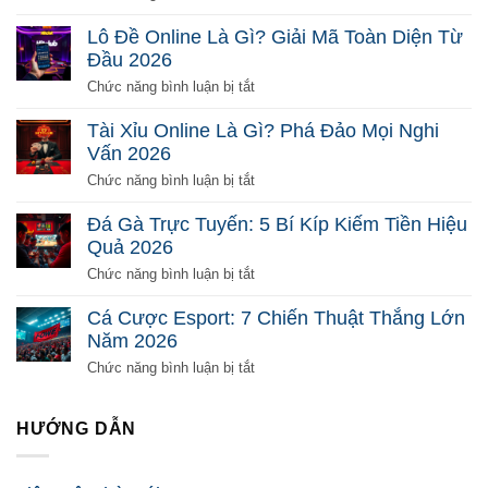
Bắn
Cá
Lô Đề Online Là Gì? Giải Mã Toàn Diện Từ
Đổi
Đầu 2026
Thưởng
Là
ở
Chức năng bình luận bị tắt
Gì?
Lô
Chơi
Đề
Tài Xỉu Online Là Gì? Phá Đảo Mọi Nghi
Sao
Online
Vấn 2026
Để
Là
Ăn
Gì?
ở
Chức năng bình luận bị tắt
Tiền
Giải
Tài
2026
Mã
Xỉu
Đá Gà Trực Tuyến: 5 Bí Kíp Kiếm Tiền Hiệu
Toàn
Online
Quả 2026
Diện
Là
Từ
Gì?
ở
Chức năng bình luận bị tắt
Đầu
Phá
Đá
2026
Đảo
Gà
Cá Cược Esport: 7 Chiến Thuật Thắng Lớn
Mọi
Trực
Năm 2026
Nghi
Tuyến:
Vấn
5
ở
Chức năng bình luận bị tắt
2026
Bí
Cá
Kíp
Cược
Kiếm
Esport:
HƯỚNG DẪN
Tiền
7
Hiệu
Chiến
Quả
Thuật