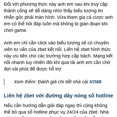
Đối với phương thức này anh em sau khi truy cập
thành công sẽ dễ dàng nhìn thấy biểu tượng tin
nhắn góc phải màn hình. Vừa tham gia cá cược anh
em có thể hỏi đáp luôn mà không bị gián đoạn khi
chơi game.
Anh em chỉ cần click vào biểu tượng sẽ có chuyên
viên tư vấn của zbet kết nối.
Liên hệ zbet
hình thức
này ưu tiên cho các trường hợp cấp bách. Mạng kết
nối nhanh tuy nhiên đôi khi qua tải anh em cần chờ
đợi vài phút để được hỗ trợ
Xem thêm: Đánh giá chi tiết nhà cái
XO88
Liên hệ zbet với đường dây nóng số hotline
Nếu cần hướng dẫn giải đáp ngay thì cũng không
thể bỏ qua số hotline phục vụ 24/24 của zbet. Nhà