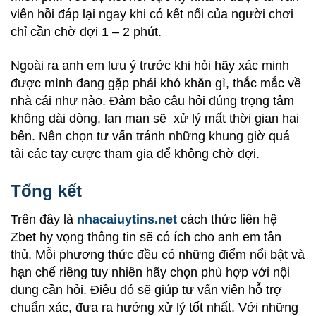
viên hồi đáp lại ngay khi có kết nối của người chơi
chỉ cần chờ đợi 1 – 2 phút.
Ngoài ra anh em lưu ý trước khi hỏi hãy xác minh
được mình đang gặp phải khó khăn gì, thắc mắc về
nhà cái như nào. Đảm bảo câu hỏi đúng trọng tâm
không dài dòng, lan man sẽ xử lý mất thời gian hai
bên. Nên chọn tư vấn tránh những khung giờ quá
tải các tay cược tham gia để không chờ đợi.
Tổng kết
Trên đây là
nhacaiuytins.net
cách thức
liên hệ
Zbet
hy vọng thông tin sẽ có ích cho anh em tân
thủ. Mỗi phương thức đều có những điểm nổi bật và
hạn chế riêng tuy nhiên hãy chọn phù hợp với nội
dung cần hỏi. Điều đó sẽ giúp tư vấn viên hỗ trợ
chuẩn xác, đưa ra hướng xử lý tốt nhất. Với những