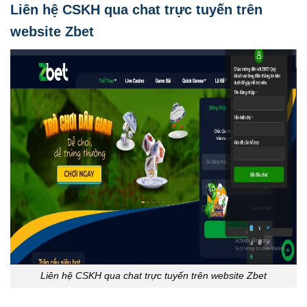
Liên hệ CSKH qua chat trực tuyến trên
website Zbet
Liên hệ CSKH qua chat trực tuyến trên website Zbet