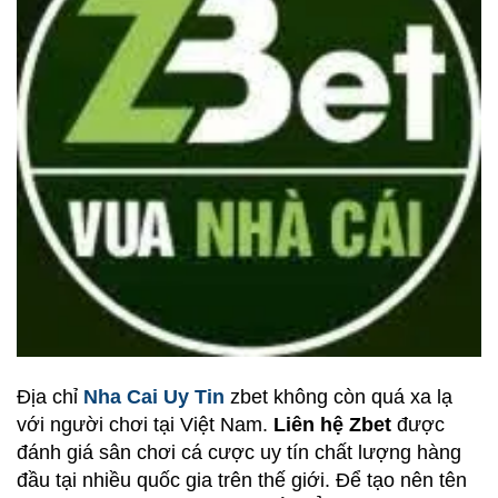
Địa chỉ
Nha Cai Uy Tin
zbet không còn quá xa lạ
với người chơi tại Việt Nam.
Liên hệ Zbet
được
đánh giá sân chơi cá cược uy tín chất lượng hàng
đầu tại nhiều quốc gia trên thế giới. Để tạo nên tên