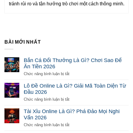
tránh rủi ro và tận hưởng trò chơi một cách thông minh.
BÀI MỚI NHẤT
Bắn Cá Đổi Thưởng Là Gì? Chơi Sao Để
Ăn Tiền 2026
ở
Chức năng bình luận bị tắt
Bắn
Cá
Lô Đề Online Là Gì? Giải Mã Toàn Diện Từ
Đổi
Đầu 2026
Thưởng
Là
ở
Chức năng bình luận bị tắt
Gì?
Lô
Chơi
Đề
Tài Xỉu Online Là Gì? Phá Đảo Mọi Nghi
Sao
Online
Vấn 2026
Để
Là
Ăn
Gì?
ở
Chức năng bình luận bị tắt
Tiền
Giải
Tài