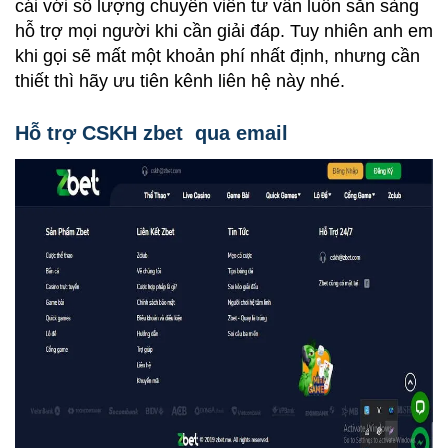
cái với số lượng chuyên viên tư vấn luôn sẵn sàng
hỗ trợ mọi người khi cần giải đáp. Tuy nhiên anh em
khi gọi sẽ mất một khoản phí nhất định, nhưng cần
thiết thì hãy ưu tiên kênh liên hệ này nhé.
Hỗ trợ CSKH zbet qua email