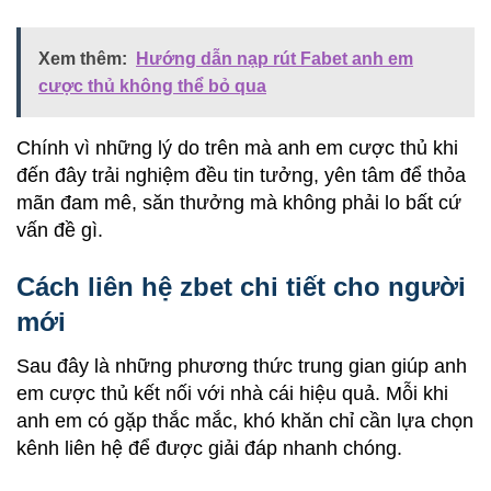
Xem thêm:
Hướng dẫn nạp rút Fabet anh em
cược thủ không thể bỏ qua
Chính vì những lý do trên mà anh em cược thủ khi
đến đây trải nghiệm đều tin tưởng, yên tâm để thỏa
mãn đam mê, săn thưởng mà không phải lo bất cứ
vấn đề gì.
Cách liên hệ zbet chi tiết cho người
mới
Sau đây là những phương thức trung gian giúp anh
em cược thủ kết nối với nhà cái hiệu quả. Mỗi khi
anh em có gặp thắc mắc, khó khăn chỉ cần lựa chọn
kênh liên hệ để được giải đáp nhanh chóng.