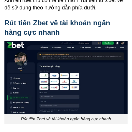
Anh em bet thủ có thể tiến hành rút tiền từ Zbet về
để sử dụng theo hướng dẫn phía dưới.
Rút tiền Zbet về tài khoản ngân
hàng cực nhanh
Rút tiền Zbet về tài khoản ngân hàng cực nhanh