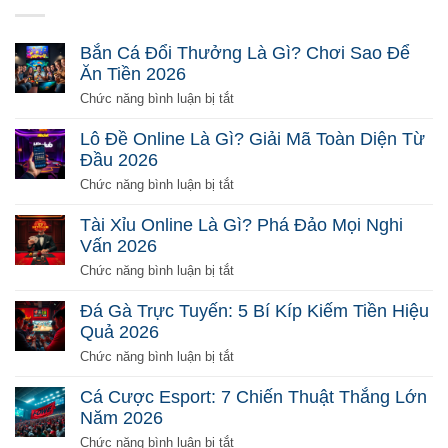
Bắn Cá Đổi Thưởng Là Gì? Chơi Sao Để
Ăn Tiền 2026
ở
Chức năng bình luận bị tắt
Bắn
Cá
Lô Đề Online Là Gì? Giải Mã Toàn Diện Từ
Đổi
Đầu 2026
Thưởng
Là
ở
Chức năng bình luận bị tắt
Gì?
Lô
Chơi
Đề
Tài Xỉu Online Là Gì? Phá Đảo Mọi Nghi
Sao
Online
Vấn 2026
Để
Là
Ăn
Gì?
ở
Chức năng bình luận bị tắt
Tiền
Giải
Tài
2026
Mã
Xỉu
Đá Gà Trực Tuyến: 5 Bí Kíp Kiếm Tiền Hiệu
Toàn
Online
Quả 2026
Diện
Là
Từ
Gì?
ở
Chức năng bình luận bị tắt
Đầu
Phá
Đá
2026
Đảo
Gà
Cá Cược Esport: 7 Chiến Thuật Thắng Lớn
Mọi
Trực
Năm 2026
Nghi
Tuyến:
Vấn
5
ở
Chức năng bình luận bị tắt