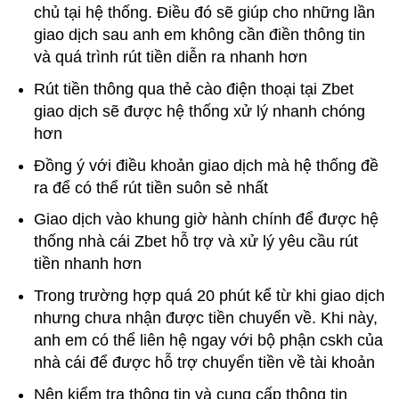
chủ tại hệ thống. Điều đó sẽ giúp cho những lần
giao dịch sau anh em không cần điền thông tin
và quá trình rút tiền diễn ra nhanh hơn
Rút tiền thông qua thẻ cào điện thoại tại Zbet
giao dịch sẽ được hệ thống xử lý nhanh chóng
hơn
Đồng ý với điều khoản giao dịch mà hệ thống đề
ra để có thể rút tiền suôn sẻ nhất
Giao dịch vào khung giờ hành chính để được hệ
thống nhà cái Zbet hỗ trợ và xử lý yêu cầu rút
tiền nhanh hơn
Trong trường hợp quá 20 phút kể từ khi giao dịch
nhưng chưa nhận được tiền chuyển về. Khi này,
anh em có thể liên hệ ngay với bộ phận cskh của
nhà cái để được hỗ trợ chuyển tiền về tài khoản
Nên kiểm tra thông tin và cung cấp thông tin