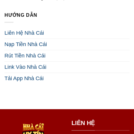
2026
Bí
Cá
Kíp
Cược
Kiếm
Esport:
HƯỚNG DẪN
Tiền
7
Hiệu
Chiến
Quả
Thuật
Liên Hệ Nhà Cái
2026
Thắng
Lớn
Nạp Tiền Nhà Cái
Năm
2026
Rút Tiền Nhà Cái
Link Vào Nhà Cái
Tải App Nhà Cái
LIÊN HỆ