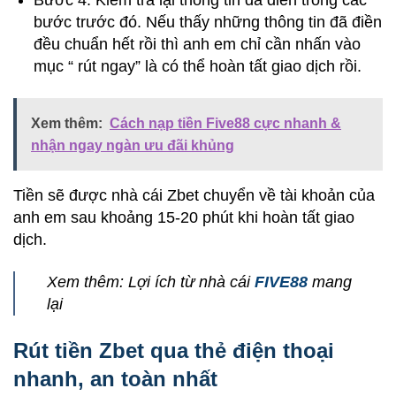
bước trước đó. Nếu thấy những thông tin đã điền
đều chuẩn hết rồi thì anh em chỉ cần nhấn vào
mục “ rút ngay” là có thể hoàn tất giao dịch rồi.
Xem thêm:
Cách nạp tiền Five88 cực nhanh &
nhận ngay ngàn ưu đãi khủng
Tiền sẽ được nhà cái Zbet chuyển về tài khoản của
anh em sau khoảng 15-20 phút khi hoàn tất giao
dịch.
Xem thêm: Lợi ích từ nhà cái
FIVE88
mang
lại
Rút tiền Zbet qua thẻ điện thoại
nhanh, an toàn nhất