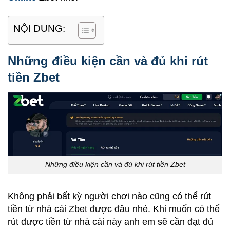
NỘI DUNG:
Những điều kiện cần và đủ khi rút
tiền Zbet
Những điều kiện cần và đủ khi rút tiền Zbet
Không phải bất kỳ người chơi nào cũng có thể rút
tiền từ nhà cái Zbet được đâu nhé. Khi muốn có thể
rút được tiền từ nhà cái này anh em sẽ cần đạt đủ