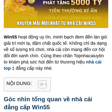
Win55
hoạt động uy tín, minh bạch đem đến làn gió
giải trí mới lạ, đậm chất quốc tế. Không chỉ đa dạng
về số lượng trò chơi, nhà cái còn mang đến cơ hội
đổi đời xanh chín. Cùng theo chân Topnhacaiuytin
to khám phá sức hút đến từ thương hiệu
nhà cái
top
1 đẳng cấp này nhé.
NỘI DUNG:
Góc nhìn tổng quan về nhà cái
đẳng cấp Win55