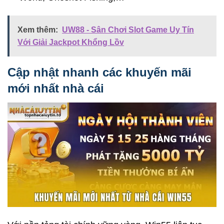
Xem thêm:
UW88 - Sân Chơi Slot Game Uy Tín
Với Giải Jackpot Khổng Lồv
Cập nhật nhanh các khuyến mãi
mới nhất nhà cái