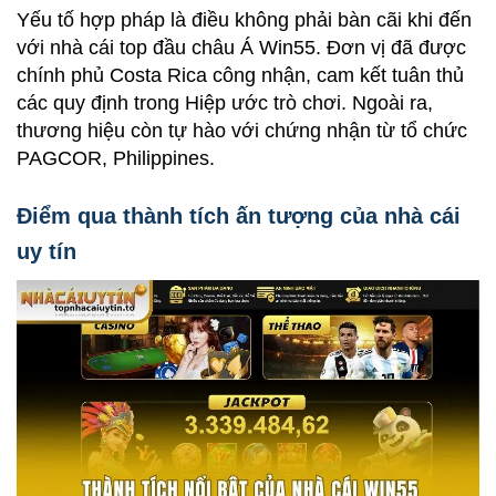
Yếu tố hợp pháp là điều không phải bàn cãi khi đến
với nhà cái top đầu châu Á Win55. Đơn vị đã được
chính phủ Costa Rica công nhận, cam kết tuân thủ
các quy định trong Hiệp ước trò chơi. Ngoài ra,
thương hiệu còn tự hào với chứng nhận từ tổ chức
PAGCOR, Philippines.
Điểm qua thành tích ấn tượng của nhà cái
uy tín