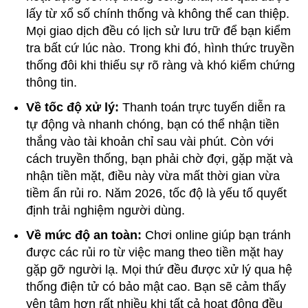
lấy từ xổ số chính thống và không thể can thiệp.
Mọi giao dịch đều có lịch sử lưu trữ để bạn kiểm
tra bất cứ lúc nào. Trong khi đó, hình thức truyền
thống đôi khi thiếu sự rõ ràng và khó kiểm chứng
thông tin.
Về tốc độ xử lý:
Thanh toán trực tuyến diễn ra
tự động và nhanh chóng, bạn có thể nhận tiền
thắng vào tài khoản chỉ sau vài phút. Còn với
cách truyền thống, bạn phải chờ đợi, gặp mặt và
nhận tiền mặt, điều này vừa mất thời gian vừa
tiềm ẩn rủi ro. Năm 2026, tốc độ là yếu tố quyết
định trải nghiệm người dùng.
Về mức độ an toàn:
Chơi online giúp bạn tránh
được các rủi ro từ việc mang theo tiền mặt hay
gặp gỡ người lạ. Mọi thứ đều được xử lý qua hệ
thống điện tử có bảo mật cao. Bạn sẽ cảm thấy
yên tâm hơn rất nhiều khi tất cả hoạt động đều