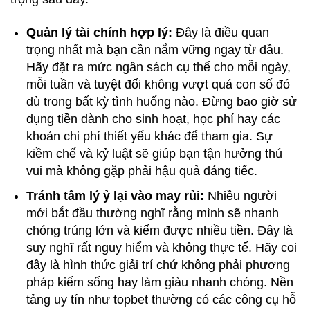
Quản lý tài chính hợp lý:
Đây là điều quan
trọng nhất mà bạn cần nắm vững ngay từ đầu.
Hãy đặt ra mức ngân sách cụ thể cho mỗi ngày,
mỗi tuần và tuyệt đối không vượt quá con số đó
dù trong bất kỳ tình huống nào. Đừng bao giờ sử
dụng tiền dành cho sinh hoạt, học phí hay các
khoản chi phí thiết yếu khác để tham gia. Sự
kiềm chế và kỷ luật sẽ giúp bạn tận hưởng thú
vui mà không gặp phải hậu quả đáng tiếc.
Tránh tâm lý ỷ lại vào may rủi:
Nhiều người
mới bắt đầu thường nghĩ rằng mình sẽ nhanh
chóng trúng lớn và kiếm được nhiều tiền. Đây là
suy nghĩ rất nguy hiểm và không thực tế. Hãy coi
đây là hình thức giải trí chứ không phải phương
pháp kiếm sống hay làm giàu nhanh chóng. Nền
tảng uy tín như topbet thường có các công cụ hỗ