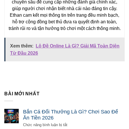
chuyên sâu để cung cấp những đánh giá chính xác,
giúp người chơi nhận biết nhà cái nào đáng tin cậy.
Ethan cam kết mọi thông tin trên trang đều minh bạch,
hỗ trợ cộng đồng bet thủ đưa ra quyết định an toàn,
tránh rủi ro và tận hưởng trò chơi một cách thông minh.
Xem thêm:
Lô Đề Online Là Gì? Giải Mã Toàn Diện
Từ Đầu 2026
BÀI MỚI NHẤT
Bắn Cá Đổi Thưởng Là Gì? Chơi Sao Để
Ăn Tiền 2026
ở
Chức năng bình luận bị tắt