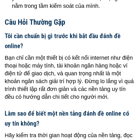
nằm trong tầm kiểm soát của mình.
Câu Hỏi Thường Gặp
Tôi cần chuẩn bị gì trước khi bắt đầu đánh đề
online?
Bạn chỉ cần một thiết bị có kết nối internet như điện
thoại hoặc máy tính, tài khoản ngân hàng hoặc ví
điện tử để giao dịch, và quan trọng nhất là một
khoản ngân sách giải trí hợp lý. Đừng lo lắng vì quá
trình thiết lập rất đơn giản và các nền tảng uy tín
đều có hướng dẫn chi tiết cho người mới.
Làm sao để biết một nền tảng đánh đề online có
uy tín không?
Hãy kiểm tra thời gian hoạt động của nền tảng, đọc