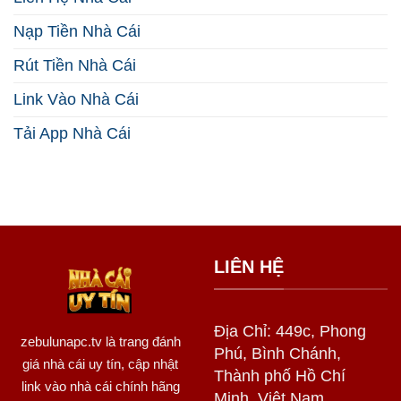
Lớn
Nạp Tiền Nhà Cái
Năm
2026
Rút Tiền Nhà Cái
Link Vào Nhà Cái
Tải App Nhà Cái
LIÊN HỆ
Địa Chỉ: 449c, Phong
zebulunapc.tv
là trang đánh
Phú, Bình Chánh,
giá nhà cái uy tín, cập nhật
Thành phố Hồ Chí
link vào nhà cái chính hãng
Minh, Việt Nam