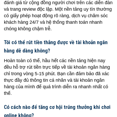
đánh giá từ cộng đồng người chơi trên các diễn đàn
và trang review độc lập. Một nền tảng uy tín thường
có giấy phép hoạt động rõ ràng, dịch vụ chăm sóc
khách hàng 24/7 và hệ thống thanh toán nhanh
chóng không chậm trễ.
Tôi có thể rút tiền thắng được về tài khoản ngân
hàng dễ dàng không?
Hoàn toàn có thể, hầu hết các nền tảng hiện nay
đều hỗ trợ rút tiền trực tiếp về tài khoản ngân hàng
chỉ trong vòng 5-15 phút. Bạn cần đảm bảo đã xác
thực đầy đủ thông tin cá nhân và tài khoản ngân
hàng của mình để quá trình diễn ra nhanh nhất có
thể.
Có cách nào để tăng cơ hội trúng thưởng khi chơi
online không?