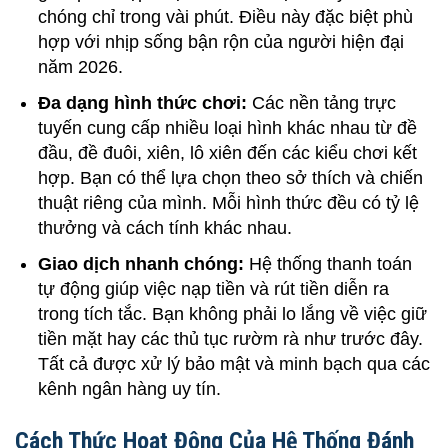
chóng chỉ trong vài phút. Điều này đặc biệt phù
hợp với nhịp sống bận rộn của người hiện đại
năm 2026.
Đa dạng hình thức chơi:
Các nền tảng trực
tuyến cung cấp nhiều loại hình khác nhau từ đề
đầu, đề đuôi, xiên, lô xiên đến các kiểu chơi kết
hợp. Bạn có thể lựa chọn theo sở thích và chiến
thuật riêng của mình. Mỗi hình thức đều có tỷ lệ
thưởng và cách tính khác nhau.
Giao dịch nhanh chóng:
Hệ thống thanh toán
tự động giúp việc nạp tiền và rút tiền diễn ra
trong tích tắc. Bạn không phải lo lắng về việc giữ
tiền mặt hay các thủ tục rườm rà như trước đây.
Tất cả được xử lý bảo mật và minh bạch qua các
kênh ngân hàng uy tín.
Cách Thức Hoạt Động Của Hệ Thống Đánh