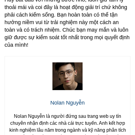
thoải mái và coi đây là hoạt động giải trí chứ không
phải cách kiếm sống. Bạn hoàn toàn có thể tận
hưởng niềm vui từ trải nghiệm này một cách an
toàn và có trách nhiệm. Chúc bạn may mắn và luôn
giữ được sự kiểm soát tốt nhất trong mọi quyết định
của mình!
Nolan Nguyễn
Nolan Nguyễn là người đứng sau trang web uy tín
chuyên nhận định các nhà cái trực tuyến. Anh kết hợp
kinh nghiệm lâu năm trong ngành và kỹ năng phân tích