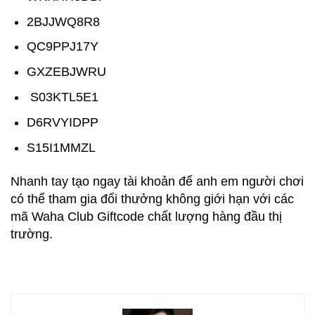
2BJJWQ8R8
QC9PPJ17Y
GXZEBJWRU
S03KTL5E1
D6RVYIDPP
S15I1MMZL
Nhanh tay tạo ngay tài khoản để anh em người chơi
có thể tham gia đổi thưởng không giới hạn với các
mã Waha Club Giftcode chất lượng hàng đầu thị
trường.