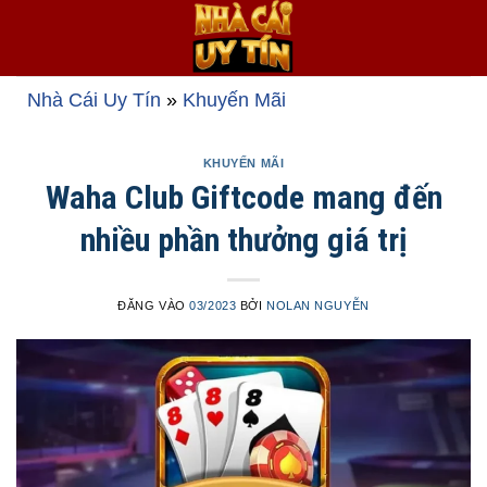
Bỏ
qua
nội
dung
Nhà Cái Uy Tín
»
Khuyến Mãi
KHUYẾN MÃI
Waha Club Giftcode mang đến
nhiều phần thưởng giá trị
ĐĂNG VÀO
03/2023
BỞI
NOLAN NGUYỄN