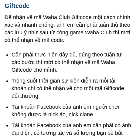
Giftcode
Để nhận về mã Waha Club Giftcode một cách chính
xác và nhanh chóng, anh em cần phải tuân thủ theo
các lưu ý như sau từ cổng game Waha Club thì mới
có thể nhận về mã code.
Cần phải thực hiện đầy đủ, đúng theo tuần tự
các bước thì mới có thể nhận vê mã Waha
Giftcode cho mình.
Trong suốt thời gian sự kiện diễn ra mỗi tài
khoản chỉ có thể nhận về cho một mã Giftcode
đổi thưởng
Tài khoản Facebook của anh em người chơi
không được là nick ảo, nick clone
Tài khoản Facebook của anh em cần phải có ảnh
đại diện, có tương tác và số lượng bạn bè bắt