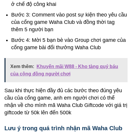
ở chế độ công khai
Bước 3: Comment vào post sự kiện theo yêu cầu
của cổng game Waha Club và đồng thời tag
thêm 5 người bạn
Bước 4: Mời 5 bạn bè vào Group chơi game của
cổng game bài đổi thưởng Waha Club
Xem thêm:
Khuyến mãi W88 - Kho tàng quý báu
của cộng đồng người chơi
Sau khi thực hiện đầy đủ các bước theo đúng yêu
cầu của cổng game, anh em người chơi có thể
nhận về cho mình mã Waha Club Giftcode với giá trị
giftcode từ 50k lên đến 500k
Lưu ý trong quá trình nhận mã Waha Club