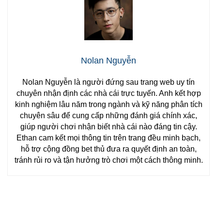
Nolan Nguyễn
Nolan Nguyễn là người đứng sau trang web uy tín
chuyên nhận định các nhà cái trực tuyến. Anh kết hợp
kinh nghiệm lâu năm trong ngành và kỹ năng phân tích
chuyên sâu để cung cấp những đánh giá chính xác,
giúp người chơi nhận biết nhà cái nào đáng tin cậy.
Ethan cam kết mọi thông tin trên trang đều minh bạch,
hỗ trợ cộng đồng bet thủ đưa ra quyết định an toàn,
tránh rủi ro và tận hưởng trò chơi một cách thông minh.