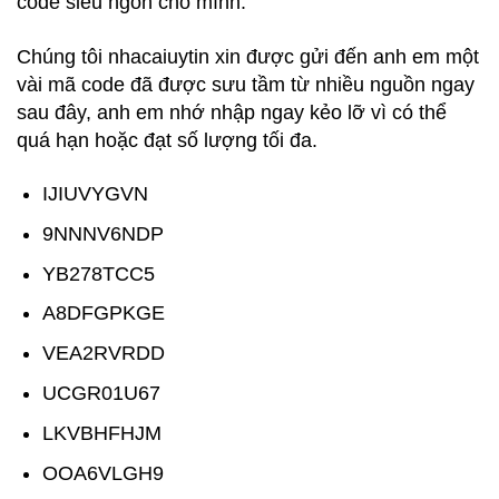
code siêu ngon cho mình.
Chúng tôi nhacaiuytin xin được gửi đến anh em một
vài mã code đã được sưu tầm từ nhiều nguồn ngay
sau đây, anh em nhớ nhập ngay kẻo lỡ vì có thể
quá hạn hoặc đạt số lượng tối đa.
IJIUVYGVN
9NNNV6NDP
YB278TCC5
A8DFGPKGE
VEA2RVRDD
UCGR01U67
LKVBHFHJM
OOA6VLGH9