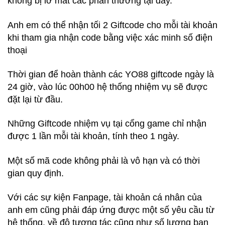
không bị lỡ mất các phần thưởng tại đây.
Anh em có thể nhận tối 2 Giftcode cho mỗi tài khoản
khi tham gia nhận code bằng việc xác minh số điện
thoại
Thời gian để hoàn thành các YO88 giftcode ngày là
24 giờ, vào lúc 00h00 hệ thống nhiệm vụ sẽ được
đặt lại từ đầu.
Những Giftcode nhiệm vụ tại cổng game chỉ nhận
được 1 lần mỗi tài khoản, tính theo 1 ngày.
Một số mã code không phải là vô hạn và có thời
gian quy định.
Với các sự kiện Fanpage, tài khoản cá nhân của
anh em cũng phải đáp ứng được một số yêu cầu từ
hệ thống, về độ tương tác cũng như số lượng bạn