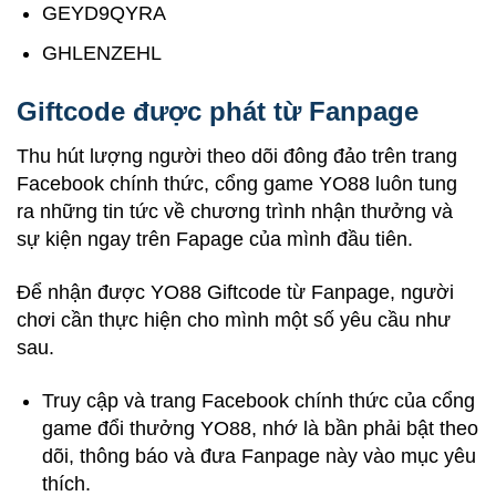
GEYD9QYRA
GHLENZEHL
Giftcode được phát từ Fanpage
Thu hút lượng người theo dõi đông đảo trên trang
Facebook chính thức, cổng game YO88 luôn tung
ra những tin tức về chương trình nhận thưởng và
sự kiện ngay trên Fapage của mình đầu tiên.
Để nhận được YO88 Giftcode từ Fanpage, người
chơi cần thực hiện cho mình một số yêu cầu như
sau.
Truy cập và trang Facebook chính thức của cổng
game đổi thưởng YO88, nhớ là bần phải bật theo
dõi, thông báo và đưa Fanpage này vào mục yêu
thích.