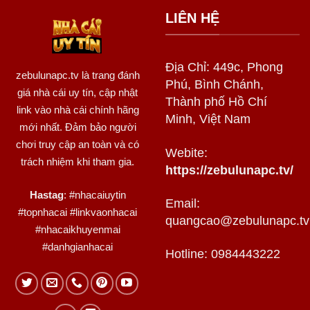
LIÊN HỆ
Địa Chỉ: 449c, Phong
zebulunapc.tv
là trang đánh
Phú, Bình Chánh,
giá nhà cái uy tín, cập nhật
Thành phố Hồ Chí
link vào nhà cái chính hãng
Minh, Việt Nam
mới nhất. Đảm bảo người
chơi truy cập an toàn và có
Webite:
trách nhiệm khi tham gia.
https://zebulunapc.tv/
Hastag
: #nhacaiuytin
Email:
#topnhacai #linkvaonhacai
quangcao@zebulunapc.tv
#nhacaikhuyenmai
#danhgianhacai
Hotline: 0984443222