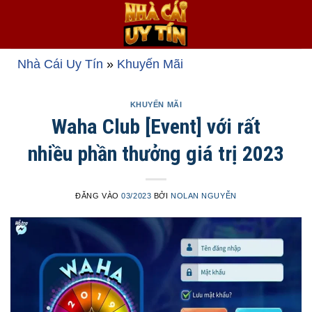
Bỏ
qua
nội
dung
Nhà Cái Uy Tín
»
Khuyến Mãi
KHUYẾN MÃI
Waha Club [Event] với rất
nhiều phần thưởng giá trị 2023
ĐĂNG VÀO
03/2023
BỞI
NOLAN NGUYỄN