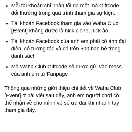
Mỗi tài khoản chỉ nhận tối đa một mã Giftcode
đổi thưởng trong quá trình tham gia sự kiện.
Tài khoản Facebook tham gia vào Waha Club
[Event] không được là nick clone, nick ảo
Tài khoản Facebook của anh em phải có ảnh đại
diện, có tương tác và có trên 500 bạn bè trong
danh sách
Mã Waha Club Giftcode sẽ được gửi vào mess
của anh em từ Fanpage
Thông qua những giới thiệu chi tiết về Waha Club
[Event] ở bài viết sau đây, anh em người chơi có
thể nhận về cho mình vô số ưu đãi khi nhanh tay
tham gia đấy.