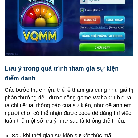
Lưu ý trong quá trình tham gia sự kiện
điểm danh
Các bước thực hiện, thể lệ tham gia cũng như giá trị
phần thưởng đều được cổng game Waha Club đưa
ra chi tiết tại thông báo của sự kiện, như để anh em
người chơi có thể nhận được code dễ dàng thì việc
tuân thủ một số lưu ý như sau là không thể thiếu:
Sau khi thời gian sự kiện sự kết thúc mã