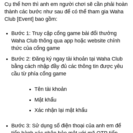
Cụ thể hơn thì anh em người chơi sẽ cần phải hoàn
thành các bước như sau để có thể tham gia Waha
Club [Event] bao gồm:
Bước 1: Truy cập cổng game bài đổi thưởng
Waha Club thông qua app hoặc website chính
thức của cổng game
Bước 2: Đăng ký ngay tài khoản tại Waha Club
bằng cách nhập đầy đủ các thông tin được yêu
cầu từ phía cổng game
Tên tài khoản
Mật khẩu
Xác nhận lại mật khẩu
Bước 3: Sử dụng số điện thoại của anh em để