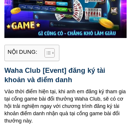
NỘI DUNG:
Waha Club [Event] đăng ký tài
khoản và điểm danh
Vào thời điểm hiện tại, khi anh em đăng ký tham gia
tại cổng game bài đổi thưởng Waha Club, sẽ có cơ
hội trải nghiệm ngay với chương trình đăng ký tài
khoản điểm danh nhận quà tại cổng game bài đổi
thưởng này.