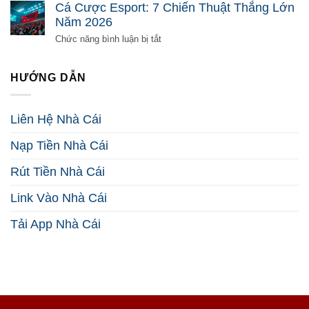
2026
Đảo
Gà
Cá Cược Esport: 7 Chiến Thuật Thắng Lớn
Mọi
Trực
Năm 2026
Nghi
Tuyến:
Vấn
5
ở
Chức năng bình luận bị tắt
2026
Bí
Cá
Kíp
Cược
Kiếm
Esport:
HƯỚNG DẪN
Tiền
7
Hiệu
Chiến
Quả
Thuật
Liên Hệ Nhà Cái
2026
Thắng
Lớn
Nạp Tiền Nhà Cái
Năm
2026
Rút Tiền Nhà Cái
Link Vào Nhà Cái
Tải App Nhà Cái