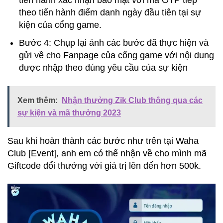
tiến hành xác nhận bảo mật với mã OTP tiếp
theo tiến hành điểm danh ngày đầu tiên tại sự
kiện của cổng game.
Bước 4: Chụp lại ảnh các bước đã thực hiện và
gửi về cho Fanpage của cổng game với nội dung
được nhập theo đúng yêu cầu của sự kiện
Xem thêm:
Nhận thưởng Zik Club thông qua các
sự kiện và mã thưởng 2023
Sau khi hoàn thành các bước như trên tại Waha
Club [Event], anh em có thể nhận về cho mình mã
Giftcode đổi thưởng với giá trị lên đến hơn 500k.