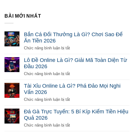
BÀI MỚI NHẤT
Bắn Cá Đổi Thưởng Là Gì? Chơi Sao Để
Ăn Tiền 2026
ở
Chức năng bình luận bị tắt
Bắn
Cá
Lô Đề Online Là Gì? Giải Mã Toàn Diện Từ
Đổi
Đầu 2026
Thưởng
Là
ở
Chức năng bình luận bị tắt
Gì?
Lô
Chơi
Đề
Tài Xỉu Online Là Gì? Phá Đảo Mọi Nghi
Sao
Online
Vấn 2026
Để
Là
Ăn
Gì?
ở
Chức năng bình luận bị tắt
Tiền
Giải
Tài
2026
Mã
Xỉu
Đá Gà Trực Tuyến: 5 Bí Kíp Kiếm Tiền Hiệu
Toàn
Online
Quả 2026
Diện
Là
Từ
Gì?
ở
Chức năng bình luận bị tắt
Đầu
Phá
Đá