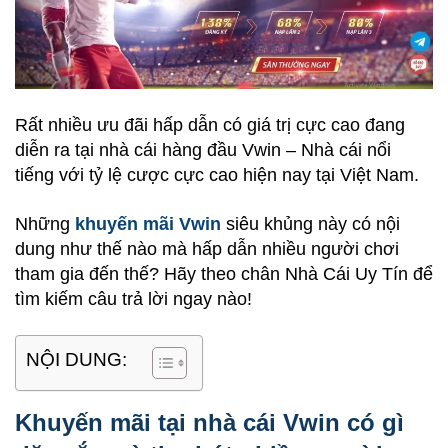
Rất nhiều ưu đãi hấp dẫn có giá trị cực cao đang
diễn ra tại nhà cái hàng đầu Vwin – Nhà cái nổi
tiếng với tỷ lệ cược cực cao hiện nay tại Việt Nam.
Những
khuyến mãi Vwin
siêu khủng này có nội
dung như thế nào mà hấp dẫn nhiều người chơi
tham gia đến thế? Hãy theo chân Nhà Cái Uy Tín để
tìm kiếm câu trả lời ngay
nào!
NỘI DUNG:
Khuyến mãi tại nhà cái Vwin có gì