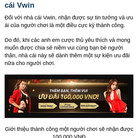
cái Vwin
Đối với nhà cái Vwin, nhận được sự tin tưởng và ưu
ái của người chơi là một điều cực kỳ thành công.
Do đó, khi các anh em cược thủ yêu thích và mong
muốn được chia sẻ niềm vui cùng bạn bè người
thân, nhà cái này sẽ dành thêm một sự kiện ưu đãi
nữa cho người chơi.
Giới thiệu thành công một người chơi sẽ nhận được
100.000 VNĐ