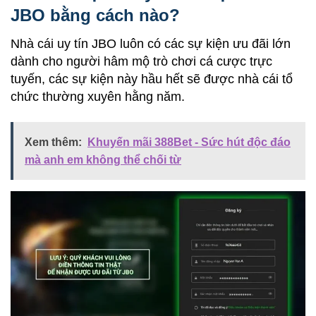
JBO bằng cách nào?
Nhà cái uy tín JBO luôn có các sự kiện ưu đãi lớn
dành cho người hâm mộ trò chơi cá cược trực
tuyến, các sự kiện này hầu hết sẽ được nhà cái tổ
chức thường xuyên hằng năm.
Xem thêm:
Khuyến mãi 388Bet - Sức hút độc đáo
mà anh em không thể chối từ