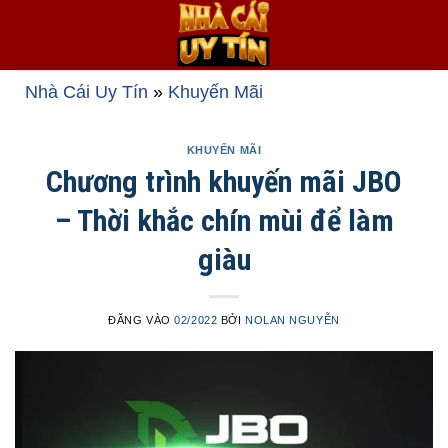
Bỏ
qua
nội
dung
Nhà Cái Uy Tín
»
Khuyến Mãi
KHUYẾN MÃI
Chương trình khuyến mãi JBO
– Thời khắc chín mùi để làm
giàu
ĐĂNG VÀO
02/2022
BỞI
NOLAN NGUYỄN