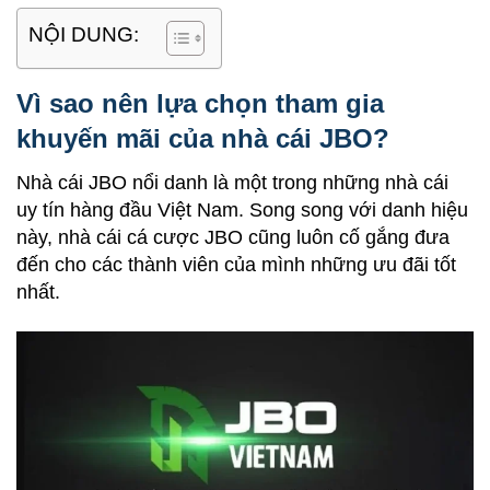
NỘI DUNG:
Vì sao nên lựa chọn tham gia
khuyến mãi của nhà cái JBO?
Nhà cái JBO nổi danh là một trong những nhà cái
uy tín hàng đầu Việt Nam. Song song với danh hiệu
này, nhà cái cá cược JBO cũng luôn cố gắng đưa
đến cho các thành viên của mình những ưu đãi tốt
nhất.