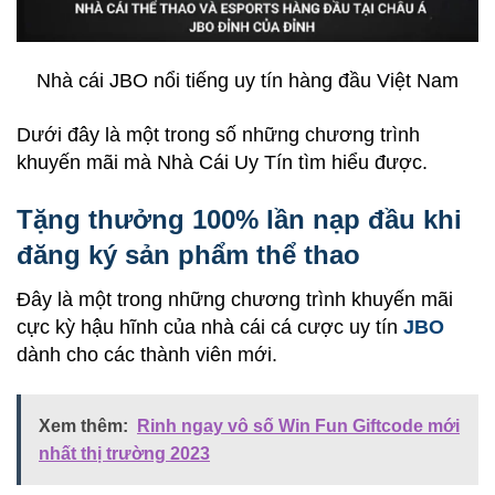
Nhà cái JBO nổi tiếng uy tín hàng đầu Việt Nam
Dưới đây là một trong số những chương trình
khuyến mãi mà Nhà Cái Uy Tín tìm hiểu được.
Tặng thưởng 100% lần nạp đầu khi
đăng ký sản phẩm thể thao
Đây là một trong những chương trình khuyến mãi
cực kỳ hậu hĩnh của nhà cái cá cược uy tín
JBO
dành cho các thành viên mới.
Xem thêm:
Rinh ngay vô số Win Fun Giftcode mới
nhất thị trường 2023