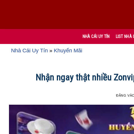
Bỏ
qua
nội
dung
NHÀ CÁI UY TÍN
LIST NHÀ 
Nhà Cái Uy Tín
»
Khuyến Mãi
Nhận ngay thật nhiều Zonvi
ĐĂNG VÀ