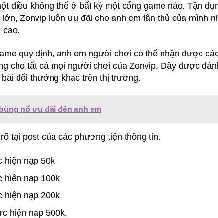
ột điều không thể ở bất kỳ một cổng game nào. Tận dụn
lớn, Zonvip luôn ưu đãi cho anh em tân thủ của mình 
ị cao.
game quy định, anh em người chơi có thể nhận được cá
g cho tất cả mọi người chơi của Zonvip. Dây được đán
bài đổi thưởng khác trên thị trường.
bùng nổ ưu đãi đến anh em
 tại post của các phương tiện thông tin.
ực hiện nạp 50k
ực hiện nạp 100k
ực hiện nạp 200k
ực hiện nạp 500k.