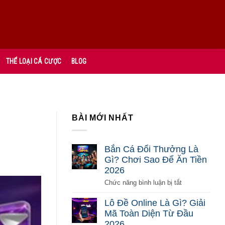
THỂ LOẠI CÁ CƯỢC
BLOG
BÀI MỚI NHẤT
Bắn Cá Đổi Thưởng Là
Gì? Chơi Sao Để Ăn Tiền
2026
ở
Chức năng bình luận bị tắt
Bắn
Cá
Lô Đề Online Là Gì? Giải
Đổi
Mã Toàn Diện Từ Đầu
Thưởng
2026
Là