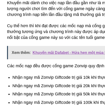
Khuyến mãi dành cho việc nạp lần đầu gần như là m
lượng người chơi tìm đến với cổng game ngày càng 
chương trình nạp tiền lần đầu tặng mã thưởng giá tr
Cụ thể hơn thì khi đạt được các mốc nạp mà cổng 
thưởng tương ứng và chương trình này được áp dụn
nổi bật của cổng game này so với các tên tuổi game 
Xem thêm:
Khuyến mãi Dafabet - Hứa hẹn một mùa 
Các mốc nạp đều được cổng game Zonvip quy định rõ
Nhận ngay mã Zonvip Giftcode trị giá 10k khi th
Nhận ngay mã Zonvip Giftcode trị giá 20k khi th
Nhận ngay mã Zonvip Giftcode trị giá 50k khi th
Nhận ngay mã Zonvip Giftcode trị giá 100k khi th