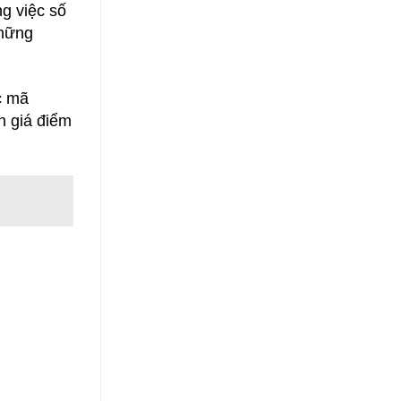
g việc số
những
c mã
h giá điểm