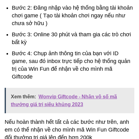
Bước 2: Đăng nhập vào hệ thống bằng tài khoản
chơi game ( Tạo tài khoản chơi ngay nếu như
chưa sở hữu )
Bước 3: Online 30 phút và tham gia các trò chơi
bất kỳ
Bước 4: Chụp ảnh thông tin của bạn với ID
game, sau đó inbox trực tiếp cho hệ thống quản
trị của Win Fun để nhận về cho mình mã
Giftcode
Xem thêm:
Wonvip Giftcode - Nhận vô số mã
thưởng giá trị siêu khủng 2023
Nếu hoàn thành hết tất cả các bước như trên, anh
em có thể nhận về cho mình mã Win Fun Giftcode
đổi thưởng trị giá lên đến hơn 200k