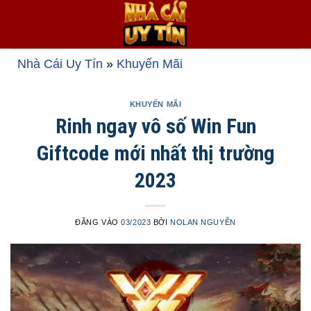
Bỏ
qua
nội
dung
Nhà Cái Uy Tín
»
Khuyến Mãi
KHUYẾN MÃI
Rinh ngay vô số Win Fun
Giftcode mới nhất thị trường
2023
ĐĂNG VÀO
03/2023
BỞI
NOLAN NGUYỄN