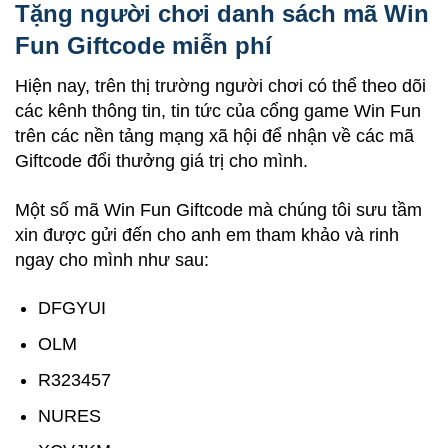
Tặng người chơi danh sách mã Win
Fun Giftcode miễn phí
Hiện nay, trên thị trường người chơi có thể theo dõi
các kênh thông tin, tin tức của cổng game Win Fun
trên các nền tảng mạng xã hội để nhận về các mã
Giftcode đổi thưởng giá trị cho mình.
Một số mã Win Fun Giftcode mà chúng tôi sưu tầm
xin được gửi đến cho anh em tham khảo và rinh
ngay cho mình như sau:
DFGYUI
OLM
R323457
NURES