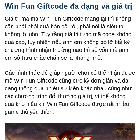
Win Fun Giftcode đa dạng và giá trị
Giá trị mà mã Win Fun Giftcode mang lại thì không
cần phải phải quá bàn cãi rồi, phải nói là siêu to
khổng lồ luôn. Tuy rằng giá trị từng mã code không
quá cao, tuy nhiên nếu anh em không bỏ lỡ bất kỳ
chương trình nhận thưởng nào thì số vốn mà anh
em sở hữu chắc chắn sẽ là không nhỏ.
Các hình thức để giúp người chơi có thể nhận được
mã Win Fun Giftcode cũng cực kỳ đơn giản và đa
dạng thông qua nhiều sự kiện khác nhau cũng như
các chương trình đổi thưởng giá trị, vì thế không
quá khó hiểu khi Win Fun Giftcode được rất nhiều
game thủ yêu thích.