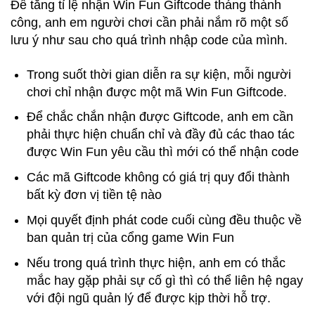
Để tăng tỉ lệ nhận Win Fun Giftcode tháng thành
công, anh em người chơi cần phải nắm rõ một số
lưu ý như sau cho quá trình nhập code của mình.
Trong suốt thời gian diễn ra sự kiện, mỗi người
chơi chỉ nhận được một mã Win Fun Giftcode.
Để chắc chắn nhận được Giftcode, anh em cần
phải thực hiện chuẩn chỉ và đầy đủ các thao tác
được Win Fun yêu cầu thì mới có thể nhận code
Các mã Giftcode không có giá trị quy đổi thành
bất kỳ đơn vị tiền tệ nào
Mọi quyết định phát code cuối cùng đều thuộc về
ban quản trị của cổng game Win Fun
Nếu trong quá trình thực hiện, anh em có thắc
mắc hay gặp phải sự cố gì thì có thể liên hệ ngay
với đội ngũ quản lý để được kịp thời hỗ trợ.