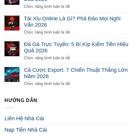
Thưởng
Là
ở
Chức năng bình luận bị tắt
Gì?
Lô
Chơi
Đề
Tài Xỉu Online Là Gì? Phá Đảo Mọi Nghi
Sao
Online
Vấn 2026
Để
Là
Ăn
Gì?
ở
Chức năng bình luận bị tắt
Tiền
Giải
Tài
2026
Mã
Xỉu
Đá Gà Trực Tuyến: 5 Bí Kíp Kiếm Tiền Hiệu
Toàn
Online
Quả 2026
Diện
Là
Từ
Gì?
ở
Chức năng bình luận bị tắt
Đầu
Phá
Đá
2026
Đảo
Gà
Cá Cược Esport: 7 Chiến Thuật Thắng Lớn
Mọi
Trực
Năm 2026
Nghi
Tuyến:
Vấn
5
ở
Chức năng bình luận bị tắt
2026
Bí
Cá
Kíp
Cược
Kiếm
Esport:
HƯỚNG DẪN
Tiền
7
Hiệu
Chiến
Quả
Thuật
Liên Hệ Nhà Cái
2026
Thắng
Lớn
Nạp Tiền Nhà Cái
Năm