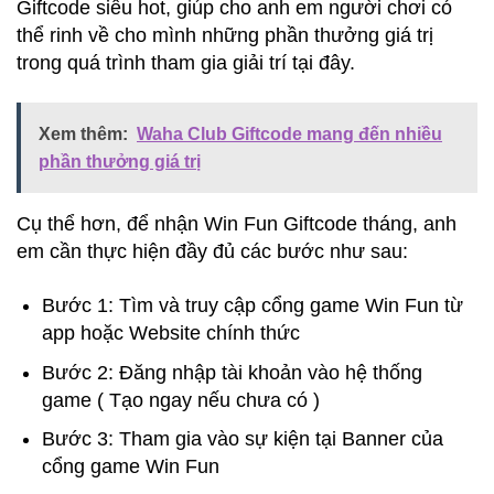
Giftcode siêu hot, giúp cho anh em người chơi có
thể rinh về cho mình những phần thưởng giá trị
trong quá trình tham gia giải trí tại đây.
Xem thêm:
Waha Club Giftcode mang đến nhiều
phần thưởng giá trị
Cụ thể hơn, để nhận Win Fun Giftcode tháng, anh
em cần thực hiện đầy đủ các bước như sau:
Bước 1: Tìm và truy cập cổng game Win Fun từ
app hoặc Website chính thức
Bước 2: Đăng nhập tài khoản vào hệ thống
game ( Tạo ngay nếu chưa có )
Bước 3: Tham gia vào sự kiện tại Banner của
cổng game Win Fun