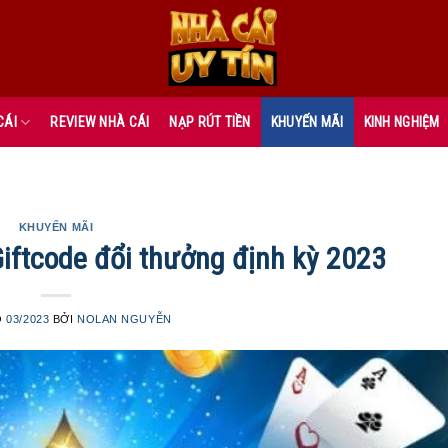
CÁI
REVIEW NHÀ CÁI
NẠP RÚT TIỀN
KHUYẾN MÃI
KINH NGHIỆM
KHUYẾN MÃI
ftcode đổi thưởng định kỳ 2023
O
03/2023
BỞI
NOLAN NGUYỄN