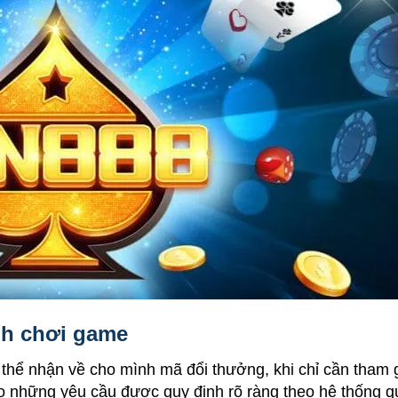
ình chơi game
 thể nhận về cho mình mã đổi thưởng, khi chỉ cần tham 
theo những yêu cầu được quy định rõ ràng theo hệ thống q