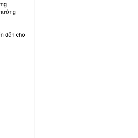
ững
 thưởng
ển đến cho