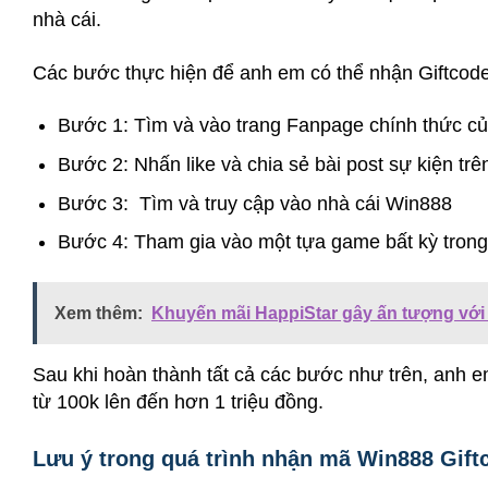
nhà cái.
Các bước thực hiện để anh em có thể nhận Giftcode
Bước 1: Tìm và vào trang Fanpage chính thức 
Bước 2: Nhấn like và chia sẻ bài post sự kiện tr
Bước 3: Tìm và truy cập vào nhà cái Win888
Bước 4: Tham gia vào một tựa game bất kỳ trong
Xem thêm:
Khuyến mãi HappiStar gây ấn tượng với
Sau khi hoàn thành tất cả các bước như trên, anh 
từ 100k lên đến hơn 1 triệu đồng.
Lưu ý trong quá trình nhận mã Win888 Gift