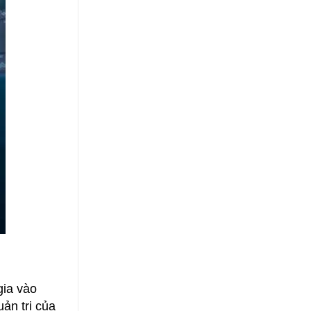
gia vào
uản trị của