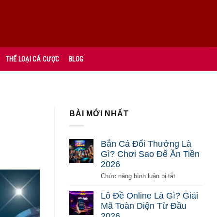
THỂ LOẠI CÁ CƯỢC
BLOG
BÀI MỚI NHẤT
Bắn Cá Đổi Thưởng Là
Gì? Chơi Sao Để Ăn Tiền
2026
ở
Chức năng bình luận bị tắt
Bắn
Cá
Lô Đề Online Là Gì? Giải
Đổi
Mã Toàn Diện Từ Đầu
Thưởng
2026
Là