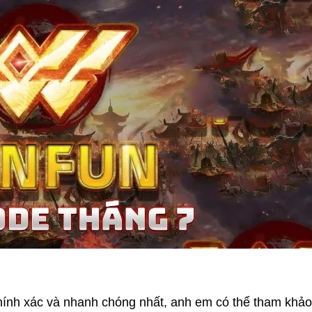
hính xác và nhanh chóng nhất, anh em có thể tham khảo