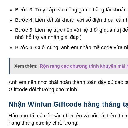
Bước 3: Truy cập vào cổng game bằng tài khoản
Bước 4: Liên kết tài khoản với số điện thoại cá 
Bước 5: Liên hệ trực tiếp với hệ thống quản trị
nhờ hỗ trợ và nhận giải đáp )
Bước 6: Cuối cùng, anh em nhập mã code vừa n
Xem thêm:
Rộn ràng các chương trình khuyến mãi 
Anh em nên nhớ phải hoàn thành toàn đầy đủ các bư
Giftcode đổi thưởng cho mình.
Nhận Winfun Giftcode hàng tháng t
Hầu như tất cả các sân chơi lớn và nổi bật trên thị
hàng tháng cực kỳ chất lượng.