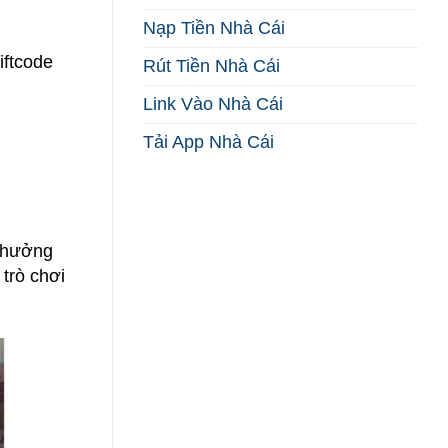
Lớn
Nạp Tiền Nhà Cái
Năm
2026
iftcode
Rút Tiền Nhà Cái
Link Vào Nhà Cái
Tải App Nhà Cái
 thưởng
trò chơi