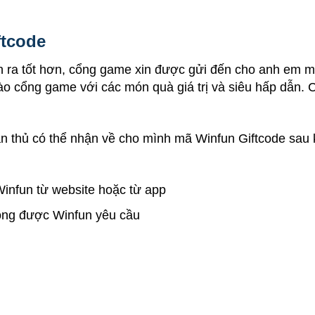
ftcode
ễn ra tốt hơn, cổng game xin được gửi đến cho anh em 
ào cổng game với các món quà giá trị và siêu hấp dẫn. 
n thủ có thể nhận về cho mình mã Winfun Giftcode sau 
Winfun từ website hoặc từ app
hông được Winfun yêu cầu