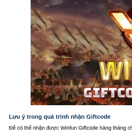
Lưu ý trong quá trình nhận Giftcode
Để có thể nhận được Winfun Giftcode hàng tháng c