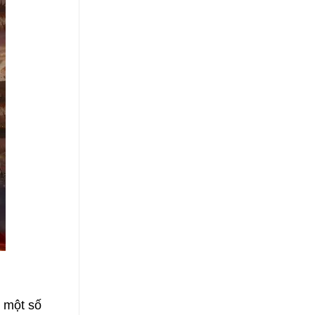
 một số