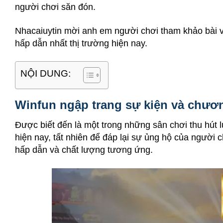
người chơi săn đón.
Nhacaiuytin mời anh em người chơi tham khảo bài vi
hấp dẫn nhất thị trường hiện nay.
NỘI DUNG:
Winfun ngập trang sự kiện và chươn
Được biết đến là một trong những sân chơi thu hút 
hiện nay, tất nhiên để đáp lại sự ủng hộ của người 
hấp dẫn và chất lượng tương ứng.