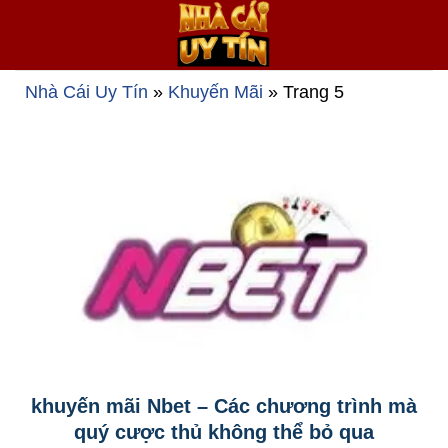
Bỏ
qua
nội
dung
Nhà Cái Uy Tín
»
Khuyến Mãi
»
Trang 5
khuyến mãi Nbet – Các chương trình mà
quý cược thủ không thể bỏ qua