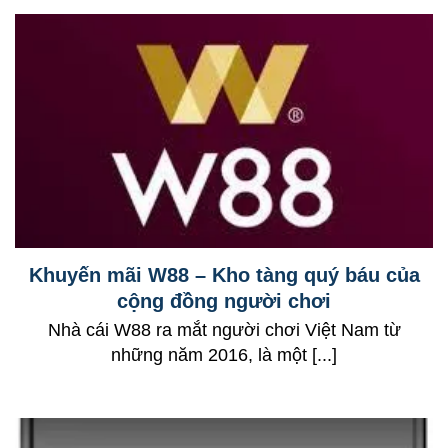
Khuyến mãi W88 – Kho tàng quý báu của
cộng đồng người chơi
Nhà cái W88 ra mắt người chơi Việt Nam từ
những năm 2016, là một [...]