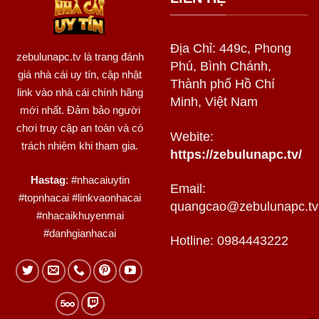
Địa Chỉ: 449c, Phong
zebulunapc.tv
là trang đánh
Phú, Bình Chánh,
giá nhà cái uy tín, cập nhật
Thành phố Hồ Chí
link vào nhà cái chính hãng
Minh, Việt Nam
mới nhất. Đảm bảo người
chơi truy cập an toàn và có
Webite:
trách nhiệm khi tham gia.
https://zebulunapc.tv/
Hastag
: #nhacaiuytin
Email:
#topnhacai #linkvaonhacai
quangcao@zebulunapc.tv
#nhacaikhuyenmai
#danhgianhacai
Hotline: 0984443222