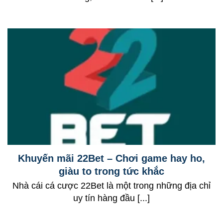
Khuyến mãi 22Bet – Chơi game hay ho,
giàu to trong tức khắc
Nhà cái cá cược 22Bet là một trong những địa chỉ
uy tín hàng đầu [...]