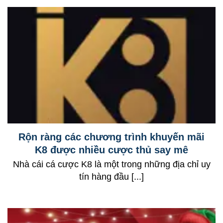
Rộn ràng các chương trình khuyến mãi
K8 được nhiều cược thủ say mê
Nhà cái cá cược K8 là một trong những địa chỉ uy
tín hàng đầu [...]