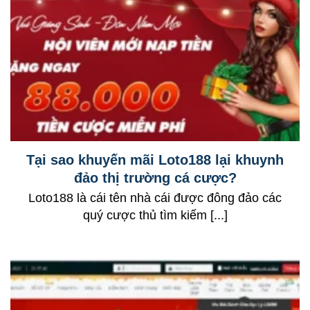
Tại sao khuyến mãi Loto188 lại khuynh
đảo thị trường cá cược?
Loto188 là cái tên nhà cái được đông đảo các
quý cược thủ tìm kiếm [...]