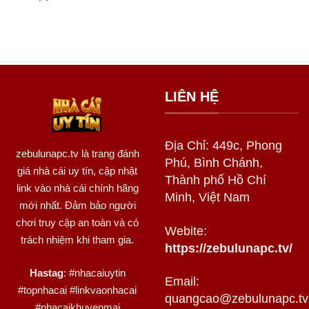
LIÊN HỆ
Địa Chỉ: 449c, Phong
zebulunapc.tv
là trang đánh
Phú, Bình Chánh,
giá nhà cái uy tín, cập nhật
Thành phố Hồ Chí
link vào nhà cái chính hãng
Minh, Việt Nam
mới nhất. Đảm bảo người
chơi truy cập an toàn và có
Webite:
trách nhiệm khi tham gia.
https://zebulunapc.tv/
Hastag
: #nhacaiuytin
Email:
#topnhacai #linkvaonhacai
quangcao@zebulunapc.tv
#nhacaikhuyenmai