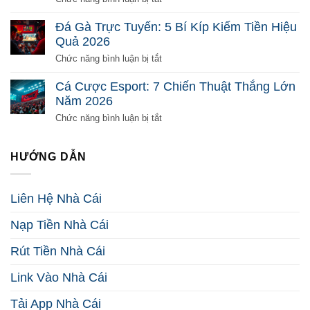
Tiền
Giải
Tài
2026
Mã
Xỉu
Đá Gà Trực Tuyến: 5 Bí Kíp Kiếm Tiền Hiệu
Toàn
Online
Quả 2026
Diện
Là
Từ
Gì?
ở
Chức năng bình luận bị tắt
Đầu
Phá
Đá
2026
Đảo
Gà
Cá Cược Esport: 7 Chiến Thuật Thắng Lớn
Mọi
Trực
Năm 2026
Nghi
Tuyến:
Vấn
5
ở
Chức năng bình luận bị tắt
2026
Bí
Cá
Kíp
Cược
Kiếm
Esport:
HƯỚNG DẪN
Tiền
7
Hiệu
Chiến
Quả
Thuật
Liên Hệ Nhà Cái
2026
Thắng
Lớn
Nạp Tiền Nhà Cái
Năm
2026
Rút Tiền Nhà Cái
Link Vào Nhà Cái
Tải App Nhà Cái