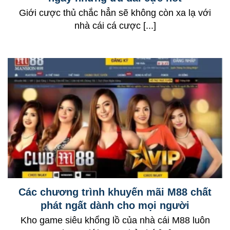
Giới cược thủ chắc hẳn sẽ không còn xa lạ với
nhà cái cá cược [...]
Các chương trình khuyến mãi M88 chất
phát ngất dành cho mọi người
Kho game siêu khổng lồ của nhà cái M88 luôn