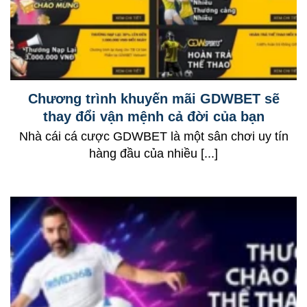
Chương trình khuyến mãi GDWBET sẽ
thay đổi vận mệnh cả đời của bạn
Nhà cái cá cược GDWBET là một sân chơi uy tín
hàng đầu của nhiều [...]