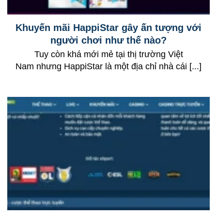
Khuyến mãi HappiStar gây ấn tượng với
người chơi như thế nào?
Tuy còn khá mới mẻ tại thị trường Việt
Nam nhưng HappiStar là một địa chỉ nhà cái [...]