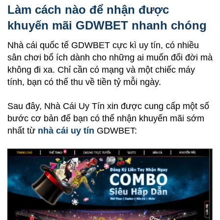
Làm cách nào để nhận được
khuyến mãi
GDWBET
nhanh chóng
Nhà cái quốc tế GDWBET cực kì uy tín, có nhiều
sân chơi bổ ích dành cho những ai muốn đổi đời mà
không đi xa. Chỉ cần có mạng và một chiếc máy
tính, bạn có thể thu về tiền tỷ mỗi ngày.
Sau đây, Nhà Cái Uy Tín xin được cung cấp một số
bước cơ bản để bạn có thể nhận khuyến mãi sớm
nhất từ
nhà cái uy tín
GDWBET
: