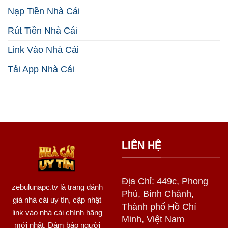
Lớn
Nạp Tiền Nhà Cái
Năm
2026
Rút Tiền Nhà Cái
Link Vào Nhà Cái
Tải App Nhà Cái
LIÊN HỆ
Địa Chỉ: 449c, Phong
zebulunapc.tv
là trang đánh
Phú, Bình Chánh,
giá nhà cái uy tín, cập nhật
Thành phố Hồ Chí
link vào nhà cái chính hãng
Minh, Việt Nam
mới nhất. Đảm bảo người