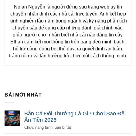
Nolan Nguyễn là người đứng sau trang web uy tín
chuyên nhận định các nhà cái trực tuyến. Anh kết hợp
kinh nghiệm lâu năm trong ngành và kỹ năng phân tích
chuyên sâu để cung cấp những đánh giá chính xác,
giúp người chơi nhận biết nhà cái nào đáng tin cậy.
Ethan cam kết mọi thông tin trên trang đều minh bạch,
hỗ trợ cộng đồng bet thủ đưa ra quyết định an toàn,
tránh rủi ro và tận hưởng trò chơi một cách thông minh.
BÀI MỚI NHẤT
Bắn Cá Đổi Thưởng Là Gì? Chơi Sao Để
Ăn Tiền 2026
ở
Chức năng bình luận bị tắt
Bắn