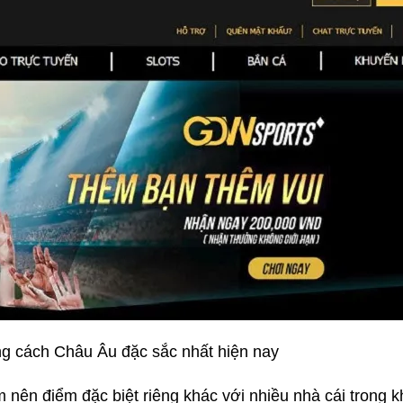
ng cách Châu Âu đặc sắc nhất hiện nay
 nên điểm đặc biệt riêng khác với nhiều nhà cái trong k