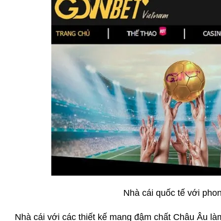
Nhà cái quốc tế với pho
Nhà cái với các thiết kế mang đậm chất Châu Âu làm