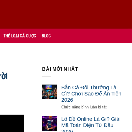
THỂ LOẠI CÁ CƯỢC
BLOG
BÀI MỚI NHẤT
ời
Bắn Cá Đổi Thưởng Là
Gì? Chơi Sao Để Ăn Tiền
2026
ở
Chức năng bình luận bị tắt
Bắn
Cá
Lô Đề Online Là Gì? Giải
Đổi
Mã Toàn Diện Từ Đầu
Thưởng
2026
Là