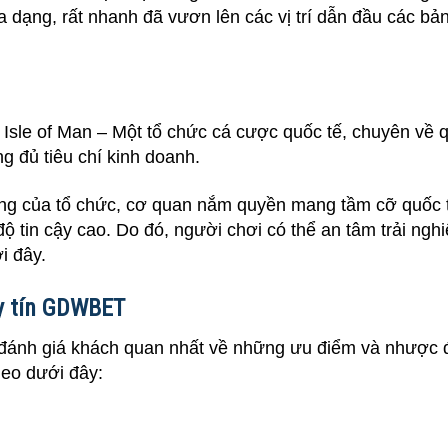
dạng, rất nhanh đã vươn lên các vị trí dẫn đầu các bả
le of Man – Một tổ chức cá cược quốc tế, chuyên về q
 đủ tiêu chí kinh doanh.
hung của tổ chức, cơ quan nắm quyền mang tầm cỡ quốc 
ộ tin cậy cao. Do đó, người chơi có thể an tâm trải ngh
i đây.
y tín GDWBET
đánh giá khách quan nhất về những ưu điểm và nhược đ
heo dưới đây: