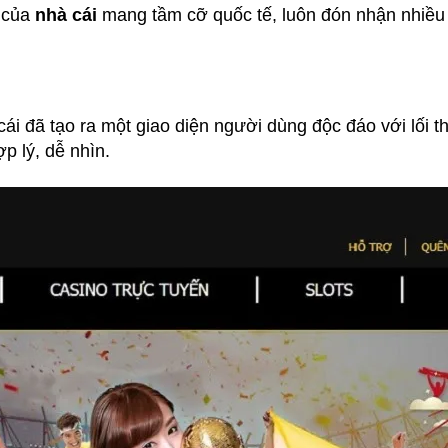
i của
nhà cái
mang tầm cỡ quốc tế, luôn đón nhận nhiều
i đã tạo ra một giao diện người dùng độc đáo với lối th
p lý, dễ nhìn.