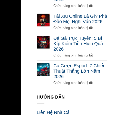
Gì?
ở
Chức năng bình luận bị tắt
Chơi
Lô
Sao
Đề
Tài Xỉu Online Là Gì? Phá
Để
Online
Đảo Mọi Nghi Vấn 2026
Ăn
Là
Tiền
Gì?
ở
Chức năng bình luận bị tắt
2026
Giải
Tài
Mã
Xỉu
Đá Gà Trực Tuyến: 5 Bí
Toàn
Online
Kíp Kiếm Tiền Hiệu Quả
Diện
Là
2026
Từ
Gì?
Đầu
Phá
ở
Chức năng bình luận bị tắt
2026
Đảo
Đá
Mọi
Gà
Cá Cược Esport: 7 Chiến
Nghi
Trực
Thuật Thắng Lớn Năm
Vấn
Tuyến:
2026
2026
5
Bí
ở
Chức năng bình luận bị tắt
Kíp
Cá
Kiếm
Cược
Tiền
Esport:
HƯỚNG DẪN
Hiệu
7
Quả
Chiến
2026
Thuật
Liên Hệ Nhà Cái
Thắng