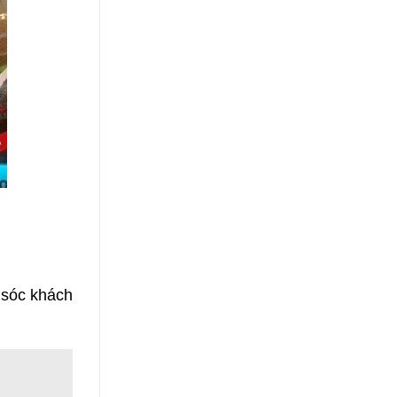
 sóc khách