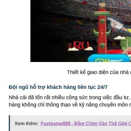
Thiết kế giao diện của nh
Đội ngũ hỗ trợ khách hàng liên tục 24/7
Nhà cái đã tốn rất nhiều công sức trong việc đầu t
hàng không chỉ thông thạo về kỹ năng chuyên môn m
Xem thêm:
Fastgame888 - Đắm Chìm Vào Thế Giới 