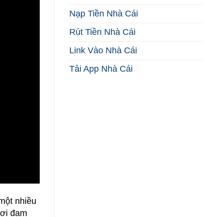
Lớn
Nạp Tiền Nhà Cái
Năm
2026
Rút Tiền Nhà Cái
Link Vào Nhà Cái
Tải App Nhà Cái
 một nhiều
hơi đam