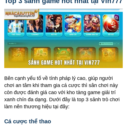
Top 3 sảnh game hot nhất tại Vin777
Bên cạnh yếu tố về tính pháp lý cao, giúp người
chơi an tâm khi tham gia cá cược thì sân chơi này
còn được đánh giá cao với kho tàng game giải trí
xanh chín đa dạng. Dưới đây là top 3 sảnh trò chơi
làm nên thương hiệu tại đây:
Cá cược thể thao