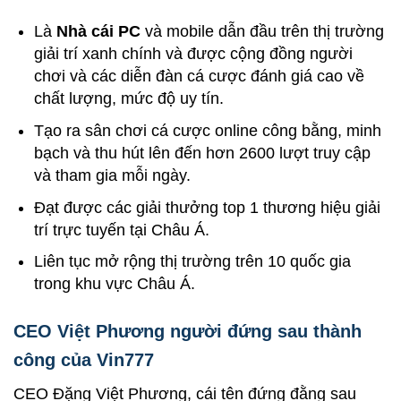
Là
Nhà cái PC
và mobile dẫn đầu trên thị trường
giải trí xanh chính và được cộng đồng người
chơi và các diễn đàn cá cược đánh giá cao về
chất lượng, mức độ uy tín.
Tạo ra sân chơi cá cược online công bằng, minh
bạch và thu hút lên đến hơn 2600 lượt truy cập
và tham gia mỗi ngày.
Đạt được các giải thưởng top 1 thương hiệu giải
trí trực tuyến tại Châu Á.
Liên tục mở rộng thị trường trên 10 quốc gia
trong khu vực Châu Á.
CEO Việt Phương người đứng sau thành
công của Vin777
CEO Đặng Việt Phương, cái tên đứng đằng sau