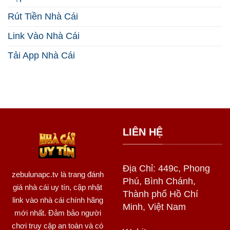
2026
Rút Tiền Nhà Cái
Link Vào Nhà Cái
Tải App Nhà Cái
LIÊN HỆ
Địa Chỉ: 449c, Phong
zebulunapc.tv
là trang đánh
Phú, Bình Chánh,
giá nhà cái uy tín, cập nhật
Thành phố Hồ Chí
link vào nhà cái chính hãng
Minh, Việt Nam
mới nhất. Đảm bảo người
chơi truy cập an toàn và có