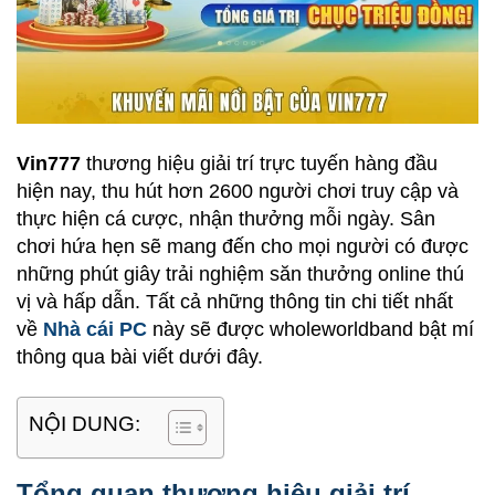
Vin777
thương hiệu giải trí trực tuyến hàng đầu
hiện nay, thu hút hơn 2600 người chơi truy cập và
thực hiện cá cược, nhận thưởng mỗi ngày. Sân
chơi hứa hẹn sẽ mang đến cho mọi người có được
những phút giây trải nghiệm săn thưởng online thú
vị và hấp dẫn. Tất cả những thông tin chi tiết nhất
về
Nhà cái PC
này sẽ được wholeworldband bật mí
thông qua bài viết dưới đây.
NỘI DUNG:
Tổng quan thương hiệu giải trí