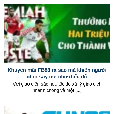
Khuyến mãi FB88 ra sao mà khiến người
chơi say mê như điếu đổ
Với giao diện sắc nét, tốc độ xử lý giao dịch
nhanh chóng và một [...]