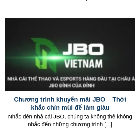
Chương trình khuyến mãi JBO – Thời
khắc chín mùi để làm giàu
Nhắc đến nhà cái JBO, chúng ta không thể không
nhắc đến những chương trình [...]