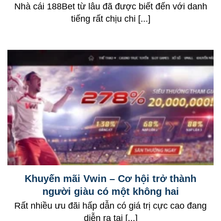
Nhà cái 188Bet từ lâu đã được biết đến với danh
tiếng rất chịu chi [...]
Khuyến mãi Vwin – Cơ hội trở thành
người giàu có một không hai
Rất nhiều ưu đãi hấp dẫn có giá trị cực cao đang
diễn ra tại [...]