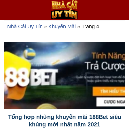
Bỏ
qua
nội
dung
Nhà Cái Uy Tín
»
Khuyến Mãi
»
Trang 4
Tổng hợp những khuyến mãi 188Bet siêu
khủng mới nhất năm 2021