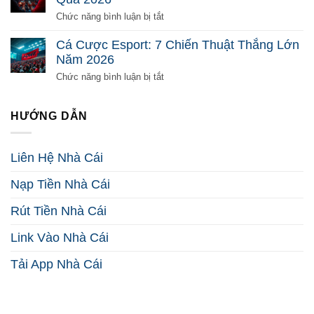
Diện
Là
Từ
Gì?
ở
Chức năng bình luận bị tắt
Đầu
Phá
Đá
2026
Đảo
Gà
Cá Cược Esport: 7 Chiến Thuật Thắng Lớn
Mọi
Trực
Năm 2026
Nghi
Tuyến:
Vấn
5
ở
Chức năng bình luận bị tắt
2026
Bí
Cá
Kíp
Cược
Kiếm
Esport:
HƯỚNG DẪN
Tiền
7
Hiệu
Chiến
Quả
Thuật
Liên Hệ Nhà Cái
2026
Thắng
Lớn
Nạp Tiền Nhà Cái
Năm
2026
Rút Tiền Nhà Cái
Link Vào Nhà Cái
Tải App Nhà Cái