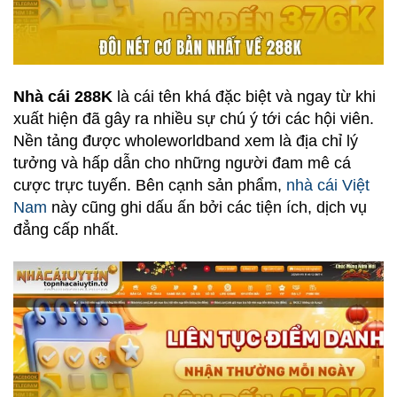
Nhà cái 288K
là cái tên khá đặc biệt và ngay từ khi
xuất hiện đã gây ra nhiều sự chú ý tới các hội viên.
Nền tảng được wholeworldband xem là địa chỉ lý
tưởng và hấp dẫn cho những người đam mê cá
cược trực tuyến. Bên cạnh sản phẩm,
nhà cái Việt
Nam
này cũng ghi dấu ấn bởi các tiện ích, dịch vụ
đẳng cấp nhất.