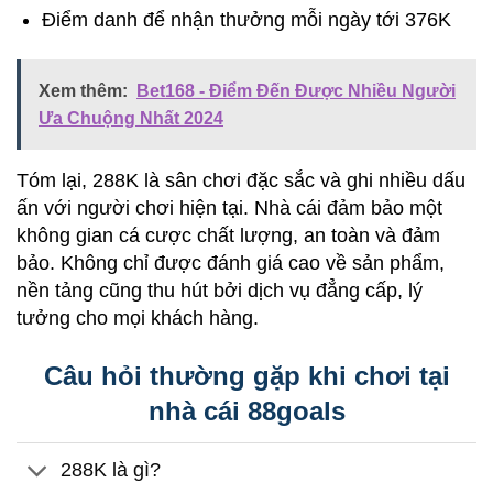
Điểm danh để nhận thưởng mỗi ngày tới 376K
Xem thêm:
Bet168 - Điểm Đến Được Nhiều Người
Ưa Chuộng Nhất 2024
Tóm lại, 288K là sân chơi đặc sắc và ghi nhiều dấu
ấn với người chơi hiện tại. Nhà cái đảm bảo một
không gian cá cược chất lượng, an toàn và đảm
bảo. Không chỉ được đánh giá cao về sản phẩm,
nền tảng cũng thu hút bởi dịch vụ đẳng cấp, lý
tưởng cho mọi khách hàng.
Câu hỏi thường gặp khi chơi tại
nhà cái 88goals
288K là gì?