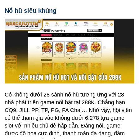
Nổ hũ siêu khủng
Có không dưới 28 sảnh nổ hũ tương ứng với 28
nhà phát triển game nổi bật tại 288K. Chẳng hạn
CQ9, JILI, PP, TP, PG, FA Chai… Nhờ vậy, hội viên
có thể tham gia vào không dưới 6.278 tựa game
slot với nhiều chủ đề hấp dẫn. Đáng nói, game
được đồ họa cực đỉnh, thanh toán đa dạng, đảm