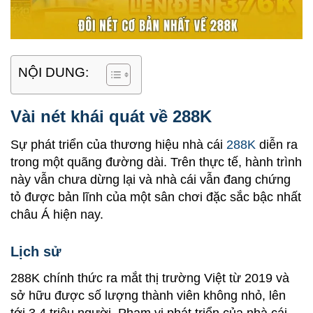
NỘI DUNG:
Vài nét khái quát về 288K
Sự phát triển của thương hiệu nhà cái
288K
diễn ra
trong một quãng đường dài. Trên thực tế, hành trình
này vẫn chưa dừng lại và nhà cái vẫn đang chứng
tỏ được bản lĩnh của một sân chơi đặc sắc bậc nhất
châu Á hiện nay.
Lịch sử
288K chính thức ra mắt thị trường Việt từ 2019 và
sở hữu được số lượng thành viên không nhỏ, lên
tới 3.4 triệu người. Phạm vi phát triển của nhà cái