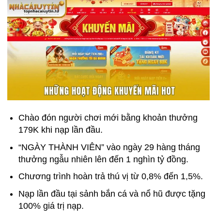
Chào đón người chơi mới bằng khoản thưởng
179K khi nạp lần đầu.
“NGÀY THÀNH VIÊN” vào ngày 29 hàng tháng
thưởng ngẫu nhiên lên đến 1 nghìn tỷ đồng.
Chương trình hoàn trả thú vị từ 0,8% đến 1,5%.
Nạp lần đầu tại sảnh bắn cá và nổ hũ được tặng
100% giá trị nạp.