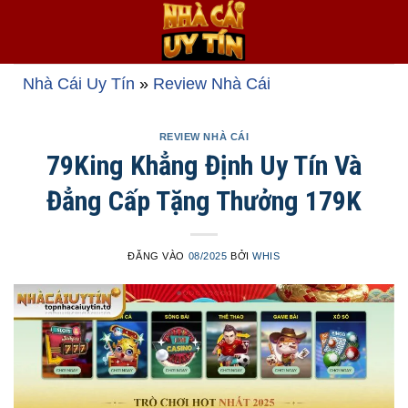
Bỏ
qua
nội
dung
Nhà Cái Uy Tín
»
Review Nhà Cái
REVIEW NHÀ CÁI
79King Khẳng Định Uy Tín Và
Đẳng Cấp Tặng Thưởng 179K
ĐĂNG VÀO
08/2025
BỞI
WHIS