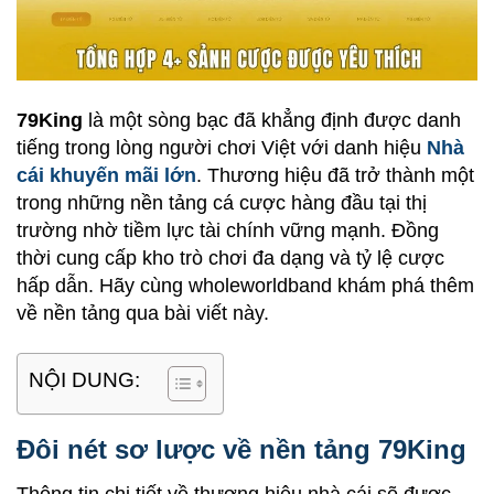
79King
là một sòng bạc đã khẳng định được danh
tiếng trong lòng người chơi Việt với danh hiệu
Nhà
cái khuyến mãi lớn
. Thương hiệu đã trở thành một
trong những nền tảng cá cược hàng đầu tại thị
trường nhờ tiềm lực tài chính vững mạnh. Đồng
thời cung cấp kho trò chơi đa dạng và tỷ lệ cược
hấp dẫn. Hãy cùng wholeworldband khám phá thêm
về nền tảng qua bài viết này.
NỘI DUNG:
Đôi nét sơ lược về nền tảng 79King
Thông tin chi tiết về thương hiệu nhà cái sẽ được