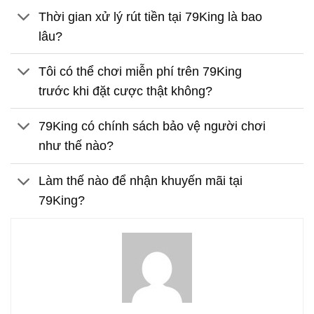
Thời gian xử lý rút tiền tại 79King là bao
lâu?
Tôi có thể chơi miễn phí trên 79King
trước khi đặt cược thật không?
79King có chính sách bảo vệ người chơi
như thế nào?
Làm thế nào để nhận khuyến mãi tại
79King?