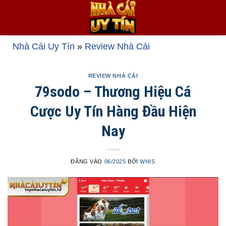
Bỏ
qua
nội
dung
Nhà Cái Uy Tín
»
Review Nhà Cái
REVIEW NHÀ CÁI
79sodo – Thương Hiệu Cá
Cược Uy Tín Hàng Đầu Hiện
Nay
ĐĂNG VÀO
06/2025
BỞI
WHIS