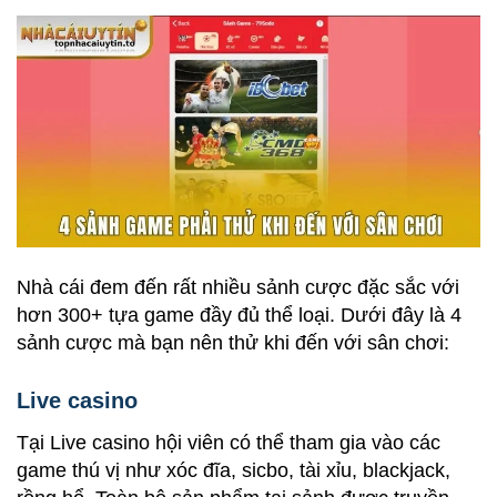
Nhà cái đem đến rất nhiều sảnh cược đặc sắc với
hơn 300+ tựa game đầy đủ thể loại. Dưới đây là 4
sảnh cược mà bạn nên thử khi đến với sân chơi:
Live casino
Tại Live casino hội viên có thể tham gia vào các
game thú vị như xóc đĩa, sicbo, tài xỉu, blackjack,