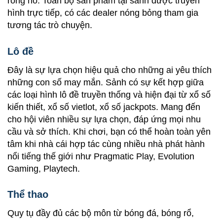
rồng hổ. Toàn bộ sản phẩm tại sảnh được truyền
hình trực tiếp, có các dealer nóng bỏng tham gia
tương tác trò chuyện.
Lô đề
Đây là sự lựa chọn hiệu quả cho những ai yêu thích
những con số may mắn. Sảnh có sự kết hợp giữa
các loại hình lô đề truyền thống và hiện đại từ xổ số
kiến thiết, xổ số vietlot, xổ số jackpots. Mang đến
cho hội viên nhiều sự lựa chọn, đáp ứng mọi nhu
cầu và sở thích. Khi chơi, bạn có thể hoàn toàn yên
tâm khi nhà cái hợp tác cùng nhiều nhà phát hành
nổi tiếng thế giới như Pragmatic Play, Evolution
Gaming, Playtech.
Thể thao
Quy tụ đầy đủ các bộ môn từ bóng đá, bóng rổ,