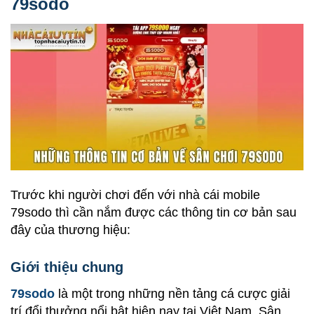
79sodo
Trước khi người chơi đến với nhà cái mobile
79sodo thì cần nắm được các thông tin cơ bản sau
đây của thương hiệu:
Giới thiệu chung
79sodo
là một trong những nền tảng cá cược giải
trí đổi thưởng nổi bật hiện nay tại Việt Nam. Sân