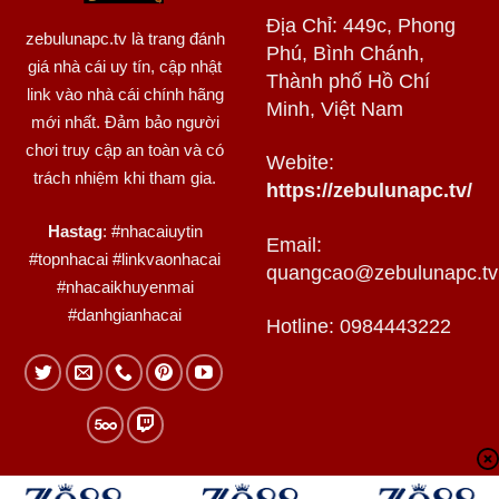
Địa Chỉ: 449c, Phong
zebulunapc.tv
là trang đánh
Phú, Bình Chánh,
giá nhà cái uy tín, cập nhật
Thành phố Hồ Chí
link vào nhà cái chính hãng
Minh, Việt Nam
mới nhất. Đảm bảo người
chơi truy cập an toàn và có
Webite:
trách nhiệm khi tham gia.
https://zebulunapc.tv/
Hastag
: #nhacaiuytin
Email:
#topnhacai #linkvaonhacai
quangcao@zebulunapc.tv
#nhacaikhuyenmai
#danhgianhacai
Hotline: 0984443222