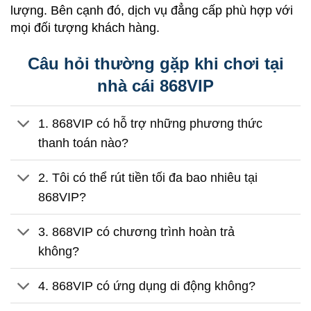
lượng. Bên cạnh đó, dịch vụ đẳng cấp phù hợp với
mọi đối tượng khách hàng.
Câu hỏi thường gặp khi chơi tại
nhà cái 868VIP
1. 868VIP có hỗ trợ những phương thức
thanh toán nào?
2. Tôi có thể rút tiền tối đa bao nhiêu tại
868VIP?
3. 868VIP có chương trình hoàn trả
không?
4. 868VIP có ứng dụng di động không?