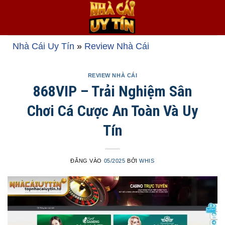
Bỏ
qua
nội
dung
Nhà Cái Uy Tín
»
Review Nhà Cái
REVIEW NHÀ CÁI
868VIP – Trải Nghiệm Sân
Chơi Cá Cược An Toàn Và Uy
Tín
ĐĂNG VÀO
05/2025
BỞI
WHIS