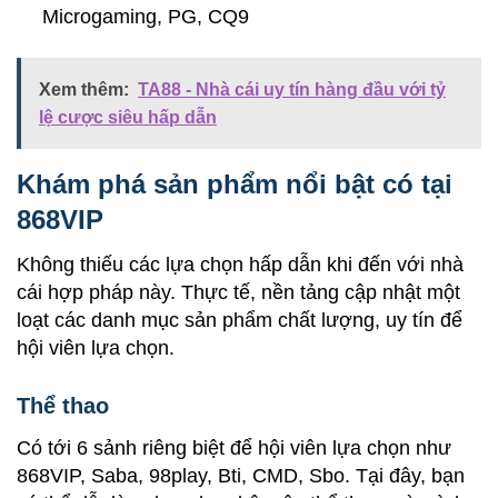
Microgaming, PG, CQ9
Xem thêm:
TA88 - Nhà cái uy tín hàng đầu với tỷ
lệ cược siêu hấp dẫn
Khám phá sản phẩm nổi bật có tại
868VIP
Không thiếu các lựa chọn hấp dẫn khi đến với nhà
cái hợp pháp này. Thực tế, nền tảng cập nhật một
loạt các danh mục sản phẩm chất lượng, uy tín để
hội viên lựa chọn.
Thể thao
Có tới 6 sảnh riêng biệt để hội viên lựa chọn như
868VIP, Saba, 98play, Bti, CMD, Sbo. Tại đây, bạn