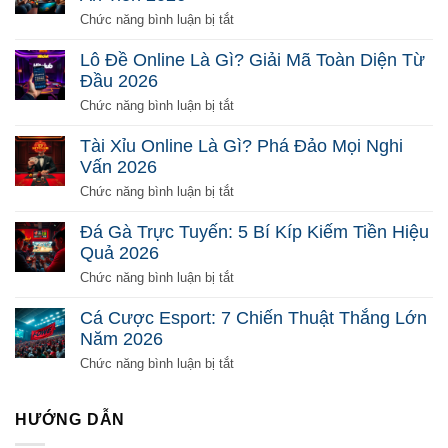
ở
Chức năng bình luận bị tắt
Bắn
Cá
Lô Đề Online Là Gì? Giải Mã Toàn Diện Từ
Đổi
Đầu 2026
Thưởng
Là
ở
Chức năng bình luận bị tắt
Gì?
Lô
Chơi
Đề
Tài Xỉu Online Là Gì? Phá Đảo Mọi Nghi
Sao
Online
Vấn 2026
Để
Là
Ăn
Gì?
ở
Chức năng bình luận bị tắt
Tiền
Giải
Tài
2026
Mã
Xỉu
Đá Gà Trực Tuyến: 5 Bí Kíp Kiếm Tiền Hiệu
Toàn
Online
Quả 2026
Diện
Là
Từ
Gì?
ở
Chức năng bình luận bị tắt
Đầu
Phá
Đá
2026
Đảo
Gà
Cá Cược Esport: 7 Chiến Thuật Thắng Lớn
Mọi
Trực
Năm 2026
Nghi
Tuyến:
Vấn
5
ở
Chức năng bình luận bị tắt
2026
Bí
Cá
Kíp
Cược
Kiếm
Esport:
HƯỚNG DẪN
Tiền
7
Hiệu