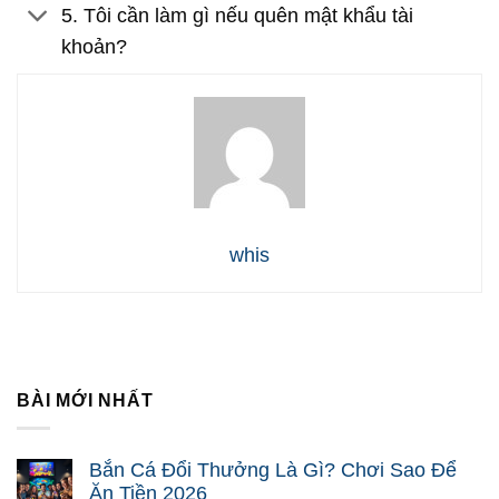
5. Tôi cần làm gì nếu quên mật khẩu tài
khoản?
whis
BÀI MỚI NHẤT
Bắn Cá Đổi Thưởng Là Gì? Chơi Sao Để
Ăn Tiền 2026