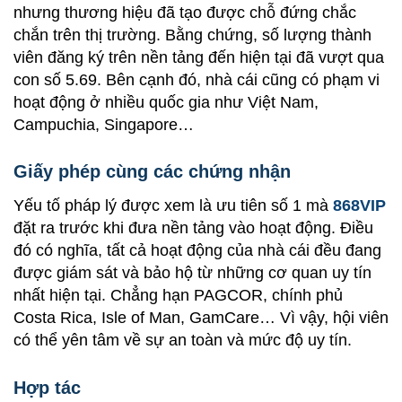
nhưng thương hiệu đã tạo được chỗ đứng chắc
chắn trên thị trường. Bằng chứng, số lượng thành
viên đăng ký trên nền tảng đến hiện tại đã vượt qua
con số 5.69. Bên cạnh đó, nhà cái cũng có phạm vi
hoạt động ở nhiều quốc gia như Việt Nam,
Campuchia, Singapore…
Giấy phép cùng các chứng nhận
Yếu tố pháp lý được xem là ưu tiên số 1 mà
868VIP
đặt ra trước khi đưa nền tảng vào hoạt động. Điều
đó có nghĩa, tất cả hoạt động của nhà cái đều đang
được giám sát và bảo hộ từ những cơ quan uy tín
nhất hiện tại. Chẳng hạn PAGCOR, chính phủ
Costa Rica, Isle of Man, GamCare… Vì vậy, hội viên
có thể yên tâm về sự an toàn và mức độ uy tín.
Hợp tác