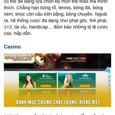
có thể dễ dàng lựa chọn bộ môn thể thao mà mình
thích. Chẳng hạn bóng rổ, tennis, bóng đá, bóng
ném, khúc côn cầu trên bằng, bóng chuyền. Ngoài
ra, hệ thống cược đa dạng như phạt góc, thẻ phạt,
1×2, tài xỉu, handicap… đảm bảo những tỷ lệ cược
cao, hấp dẫn.
Casino