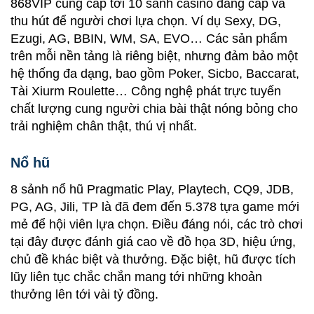
868VIP cung cấp tới 10 sảnh casino đẳng cấp và
thu hút để người chơi lựa chọn. Ví dụ Sexy, DG,
Ezugi, AG, BBIN, WM, SA, EVO… Các sản phẩm
trên mỗi nền tảng là riêng biệt, nhưng đảm bảo một
hệ thống đa dạng, bao gồm Poker, Sicbo, Baccarat,
Tài Xiurm Roulette… Công nghệ phát trực tuyến
chất lượng cung người chia bài thật nóng bỏng cho
trải nghiệm chân thật, thú vị nhất.
Nổ hũ
8 sảnh nổ hũ Pragmatic Play, Playtech, CQ9, JDB,
PG, AG, Jili, TP là đã đem đến 5.378 tựa game mới
mẻ để hội viên lựa chọn. Điều đáng nói, các trò chơi
tại đây được đánh giá cao về đồ họa 3D, hiệu ứng,
chủ đề khác biệt và thưởng. Đặc biệt, hũ được tích
lũy liên tục chắc chắn mang tới những khoản
thưởng lên tới vài tỷ đồng.