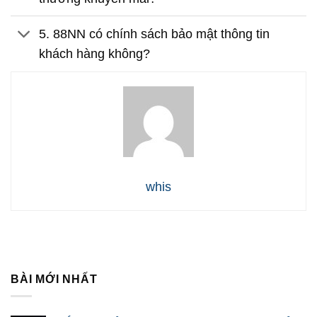
5. 88NN có chính sách bảo mật thông tin
khách hàng không?
whis
BÀI MỚI NHẤT