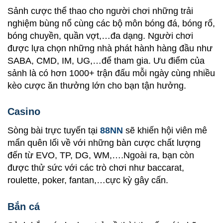
Sảnh cược thể thao cho người chơi những trải
nghiệm bùng nổ cùng các bộ môn bóng đá, bóng rổ,
bóng chuyền, quần vợt,…đa dạng. Người chơi
được lựa chọn những nhà phát hành hàng đầu như
SABA, CMD, IM, UG,…để tham gia. Ưu điểm của
sảnh là có hơn 1000+ trận đấu mỗi ngày cùng nhiều
kèo cược ăn thưởng lớn cho bạn tận hưởng.
Casino
Sòng bài trực tuyến tại
88NN
sẽ khiến hội viên mê
mẩn quên lối về với những bàn cược chất lượng
đến từ EVO, TP, DG, WM,….Ngoài ra, bạn còn
được thử sức với các trò chơi như baccarat,
roulette, poker, fantan,…cực kỳ gây cấn.
Bắn cá