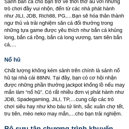
Sảnh bắn cá cho bạn trở về thời thơ ấu với những
trò chơi đầy vui nhộn, đến từ các nhà phát hành
như JILI, JDB, Rich88, PG,…Bạn sẽ hóa thân thành
ngư thủ và trải nghiệm săn cá đổi thưởng trong
những tựa game được yêu thích như bắn cá khủng
long, bắn cá rồng, bắn cá long vương, tam tiên bắn
cá,…
Nổ hũ
Chất lượng không kém sảnh trên chính là sảnh nổ
hũ tại nhà cái 88NN. Tại đây, bạn có cơ hội nhận
được những phần thưởng jackpot khổng lồ nếu may
mắn làm “nổ hũ”. Có rất nhiều đơn vị phát hành như
JDB, Spadegaming, JILI, TP,…cung cấp các trò
chơi siêu hay như kho báu tứ linh, sắc xuân chợ tết,
tru tiên, mèo neko may mắn,…cho bạn trải nghiệm.
Bộ sưu tập chương trình khuyến