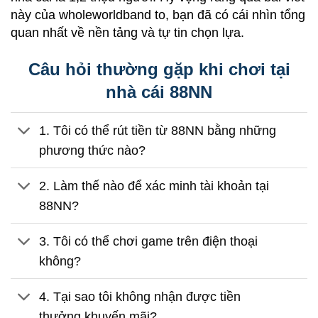
này của wholeworldband
to
, bạn đã có cái nhìn tổng
quan nhất về nền tảng và tự tin chọn lựa.
Câu hỏi thường gặp khi chơi tại
nhà cái 88NN
1. Tôi có thể rút tiền từ 88NN bằng những
phương thức nào?
2. Làm thế nào để xác minh tài khoản tại
88NN?
3. Tôi có thể chơi game trên điện thoại
không?
4. Tại sao tôi không nhận được tiền
thưởng khuyến mãi?