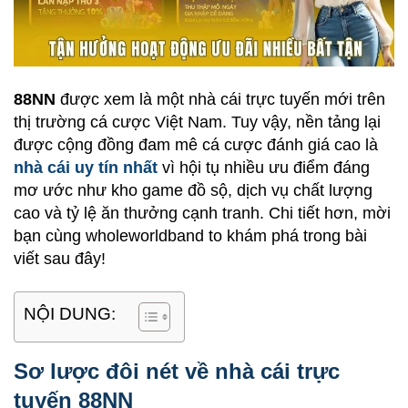
88NN
được xem là một nhà cái trực tuyến mới trên
thị trường cá cược Việt Nam. Tuy vậy, nền tảng lại
được cộng đồng đam mê cá cược đánh giá cao là
nhà cái uy tín nhất
vì hội tụ nhiều ưu điểm đáng
mơ ước như kho game đồ sộ, dịch vụ chất lượng
cao và tỷ lệ ăn thưởng cạnh tranh. Chi tiết hơn, mời
bạn cùng wholeworldband to khám phá trong bài
viết sau đây!
NỘI DUNG:
Sơ lược đôi nét về nhà cái trực
tuyến 88NN