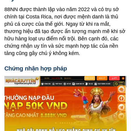
88NN được thành lập vào năm 2022 và có trụ sở
chính tại Costa Rica, nơi được mệnh danh là thủ
phủ cá cược của thế giới. Ngay từ khi ra mắt,
thương hiệu đã tạo được ấn tượng mạnh mẽ khi sở
hữu hàng loạt ưu điểm nổi trội. Bên cạnh đó, các
chứng nhận uy tín và sức mạnh hợp tác của nền
tảng cũng gây chú ý không kém.
Chứng nhận hợp pháp