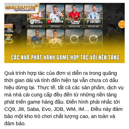
Quá trình hợp tác của đơn vị diễn ra trong quãng
thời gian dài và tính đến hiện tại vẫn chưa có dấu
hiệu dừng lại. Thực tế, tất cả các sản phẩm, dịch vụ
mà nhà cái cung cấp đều đến từ những nền tảng
phát triển game hàng đầu. Điển hình phải nhắc tới
CQ9, Jili, Saba, Evo, JDB, WM, IM… Điều này đảm
bảo một kho trò chơi chất lượng cao, an toàn và
đảm bảo.