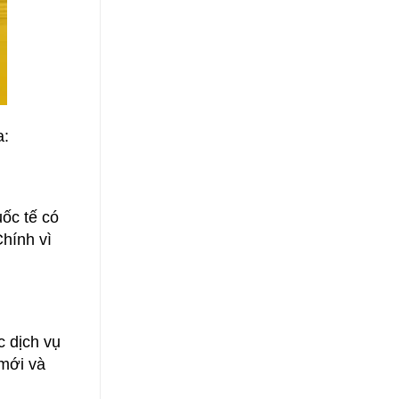
a:
ốc tế có
hính vì
c dịch vụ
 mới và