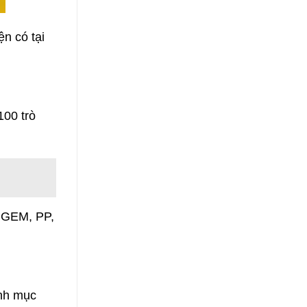
ện có tại
100 trò
, GEM, PP,
anh mục