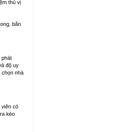
ệm thú vị
long, bắn
 phát
và độ uy
a chọn nhà
 viên có
ra kèo