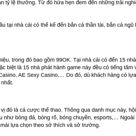
lẫn tỷ lệ thưởng. Từ đó hứa hẹn đem đến những trải nghi
 tại nhà cái có thể kể đến bắn cá thần tài, bắn cá ngũ 
hiệu, trong đó bao gồm 99OK. Tại nhà cái có đến 15 nhà
đặc biệt là 15 nhà phát hành game này đều có tiếng tăm 
 Casino, AE Sexy Casino,… Do đó, dù khách hàng có lự
 nhất.
vị đó là cá cược thể thao. Thông qua danh mục này, hội
u như bóng đá, bóng rổ, bóng chuyền, esports,… Ngoài 
i mái lựa chọn theo sở thích và sở trường.