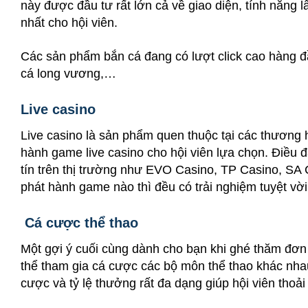
này được đầu tư rất lớn cả về giao diện, tính năng 
nhất cho hội viên.
Các sản phẩm bắn cá đang có lượt click cao hàng đầu
cá long vương,…
Live casino
Live casino là sản phẩm quen thuộc tại các thương 
hành game live casino cho hội viên lựa chọn. Điều 
tín trên thị trường như EVO Casino, TP Casino, SA
phát hành game nào thì đều có trải nghiệm tuyệt vời
Cá cược thể thao
Một gợi ý cuối cùng dành cho bạn khi ghé thăm đơn 
thể tham gia cá cược các bộ môn thể thao khác nha
cược và tỷ lệ thưởng rất đa dạng giúp hội viên thoả