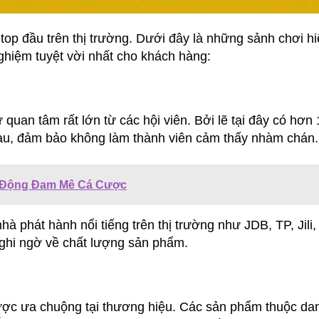
top đầu trên thị trường. Dưới đây là những sảnh chơi hi
ghiệm tuyệt vời nhất cho khách hàng:
uan tâm rất lớn từ các hội viên. Bởi lẽ tại đây có hơn 
nhau, đảm bảo không làm thành viên cảm thấy nhàm chán.
g Động Đam Mê Cá Cược
à phát hành nổi tiếng trên thị trường như JDB, TP, Jili
ghi ngờ về chất lượng sản phẩm.
được ưa chuộng tại thương hiệu. Các sản phẩm thuộc d