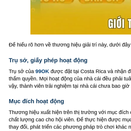
Để hiểu rõ hơn về thương hiệu giải trí này, dưới đâ
Trụ sở, giấy phép hoạt động
Trụ sở của
99OK
được đặt tại Costa Rica và nhận 
thẩm quyền. Mọi hoạt động của nhà cái đều phải tuâ
vậy, thành viên trải nghiệm tại nhà cái chưa bao giờ 
Mục đích hoạt động
Thương hiệu xuất hiện trên thị trường với mục đích 
chất lượng cao cho hội viên. Để thực hiện được mục
thay đổi, phát triển các phương pháp trò chơi khác 