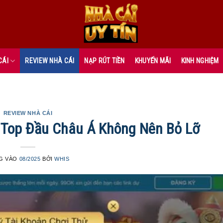
CÁI
REVIEW NHÀ CÁI
NẠP RÚT TIỀN
KHUYẾN MÃI
KINH NGHIỆM
REVIEW NHÀ CÁI
 Top Đầu Châu Á Không Nên Bỏ Lỡ
G VÀO
08/2025
BỞI
WHIS