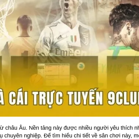
 từ châu Âu. Nền tảng này được nhiều người yêu thích 
vụ chuyên nghiệp. Để tìm hiểu chi tiết về sân chơi này, 