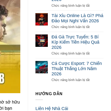
Gì?
ở
Chức năng bình luận bị tắt
Chơi
Lô
Sao
Đề
Tài Xỉu Online Là Gì? Phá
Để
Online
Đảo Mọi Nghi Vấn 2026
Ăn
Là
Tiền
Gì?
ở
Chức năng bình luận bị tắt
2026
Giải
Tài
Mã
Xỉu
Đá Gà Trực Tuyến: 5 Bí
Toàn
Online
Kíp Kiếm Tiền Hiệu Quả
Diện
Là
2026
Từ
Gì?
Đầu
Phá
ở
Chức năng bình luận bị tắt
2026
Đảo
Đá
Mọi
Gà
Cá Cược Esport: 7 Chiến
Nghi
Trực
Thuật Thắng Lớn Năm
Vấn
Tuyến:
2026
2026
5
Bí
ở
Chức năng bình luận bị tắt
Kíp
Cá
Kiếm
Cược
Tiền
Esport:
HƯỚNG DẪN
Hiệu
7
Quả
Chiến
nhờ sở hữu
2026
Thuật
mời bạn
Liên Hệ Nhà Cái
Thắng