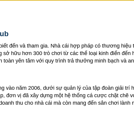
lub
biết đến và tham gia.
Nhà cái hợp pháp
có thương hiệu 
sở hữu hơn 300 trò chơi từ các thể loại kinh điển đến h
n toàn yên tâm với quy trình trả thưởng minh bạch và an
ng vào năm 2006, dưới sự quản lý của tập đoàn giải trí
ập, đơn vị đã xây dựng một hệ thống cá cược chặt chẽ v
ra doanh thu cho nhà cái mà còn mang đến sân chơi lành