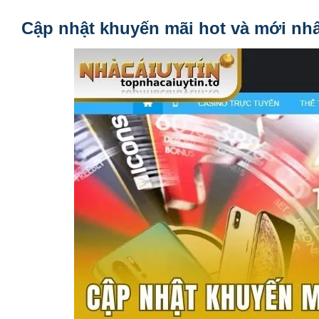
Cập nhật khuyến mãi hot và mới nhấ