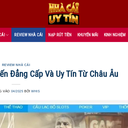
CÁI
REVIEW NHÀ CÁI
NẠP RÚT TIỀN
KHUYẾN MÃI
KINH NGHIỆM
REVIEW NHÀ CÁI
yến Đẳng Cấp Và Uy Tín Từ Châu Âu
G VÀO
04/2025
BỞI
WHIS