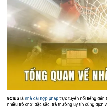
9Club
là
nhà cái hợp pháp
trực tuyến nổi tiếng đến
nhiều trò chơi đặc sắc, trả thưởng uy tín cùng dịch 