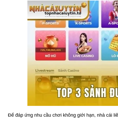
Để đáp ứng nhu cầu chơi không giới hạn, nhà cái li