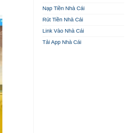
Lớn
Nạp Tiền Nhà Cái
Năm
2026
Rút Tiền Nhà Cái
Link Vào Nhà Cái
Tải App Nhà Cái