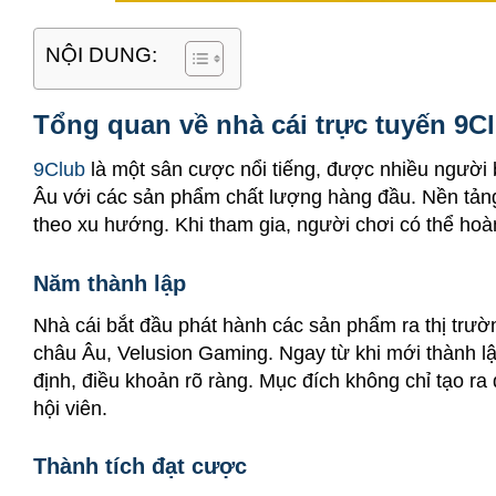
NỘI DUNG:
Tổng quan về nhà cái trực tuyến 9C
9Club
là một sân cược nổi tiếng, được nhiều người 
Âu với các sản phẩm chất lượng hàng đầu. Nền tảng 
theo xu hướng. Khi tham gia, người chơi có thể hoà
Năm thành lập
Nhà cái bắt đầu phát hành các sản phẩm ra thị trườ
châu Âu, Velusion Gaming. Ngay từ khi mới thành l
định, điều khoản rõ ràng. Mục đích không chỉ tạo 
hội viên.
Thành tích đạt cược