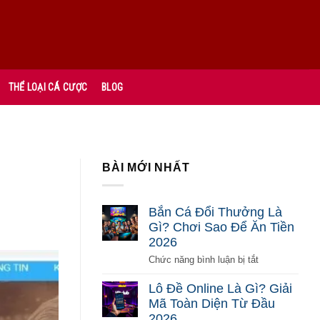
THỂ LOẠI CÁ CƯỢC
BLOG
BÀI MỚI NHẤT
Bắn Cá Đổi Thưởng Là
Gì? Chơi Sao Để Ăn Tiền
2026
ở
Chức năng bình luận bị tắt
Bắn
Cá
Lô Đề Online Là Gì? Giải
Đổi
Mã Toàn Diện Từ Đầu
Thưởng
2026
Là