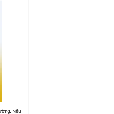
rường. Nếu