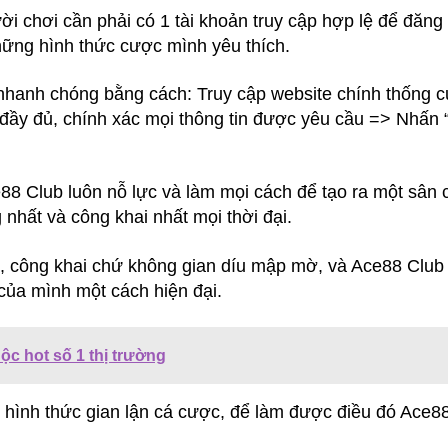
ời chơi cần phải có 1 tài khoản truy cập hợp lệ để đăng
hững hình thức cược mình yêu thích.
 nhanh chóng bằng cách: Truy cập website chính thống 
đầy đủ, chính xác mọi thông tin được yêu cầu => Nhấn 
88 Club luôn nỗ lực và làm mọi cách để tạo ra một sân 
 nhất và công khai nhất mọi thời đại.
h, công khai chứ không gian díu mập mờ, và Ace88 Club
 của mình một cách hiện đại.
c hot số 1 thị trường
kì hình thức gian lận cá cược, để làm được điều đó Ace8