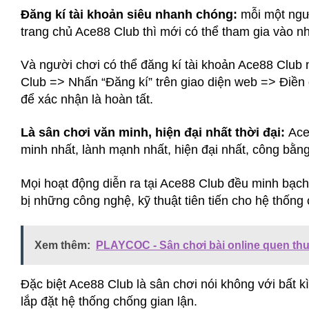
Đăng kí tài khoản siêu nhanh chóng:
mỗi một ngư
trang chủ Ace88 Club thì mới có thể tham gia vào n
Và người chơi có thể đăng kí tài khoản Ace88 Club
Club => Nhấn “Đăng kí” trên giao diện web => Điền 
để xác nhận là hoàn tất.
Là sân chơi văn minh, hiện đại nhất thời đại:
Ace
minh nhất, lành mạnh nhất, hiện đại nhất, công bằng
Mọi hoạt động diễn ra tại Ace88 Club đều minh bạc
bị những công nghệ, kỹ thuật tiên tiến cho hệ thống
Xem thêm:
PLAYCOC - Sân chơi bài online quen thuộ
Đặc biệt Ace88 Club là sân chơi nói không với bất 
lắp đặt hệ thống chống gian lận.