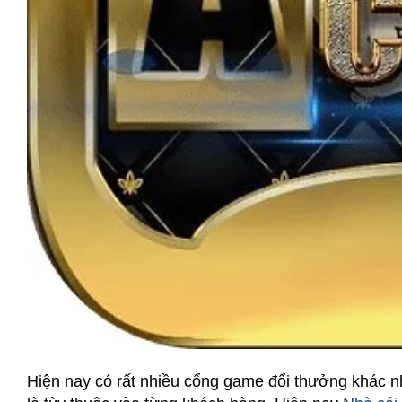
Hiện nay có rất nhiều cổng game đổi thưởng khác n