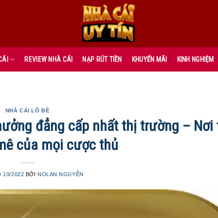
CÁI
REVIEW NHÀ CÁI
NẠP RÚT TIỀN
KHUYẾN MÃI
KINH NGHIỆM
NHÀ CÁI LÔ ĐỀ
ởng đẳng cấp nhất thị trường – Nơi 
ê của mọi cược thủ
O
10/2022
BỞI
NOLAN NGUYỄN