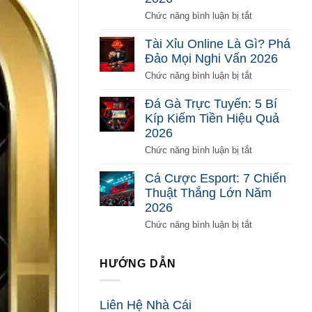
Gì?
ở
Chức năng bình luận bị tắt
Chơi
Lô
Sao
Đề
Tài Xỉu Online Là Gì? Phá
Để
Online
Đảo Mọi Nghi Vấn 2026
Ăn
Là
Tiền
Gì?
ở
Chức năng bình luận bị tắt
2026
Giải
Tài
Mã
Xỉu
Đá Gà Trực Tuyến: 5 Bí
Toàn
Online
Kíp Kiếm Tiền Hiệu Quả
Diện
Là
2026
Từ
Gì?
Đầu
Phá
ở
Chức năng bình luận bị tắt
2026
Đảo
Đá
Mọi
Gà
Cá Cược Esport: 7 Chiến
Nghi
Trực
Thuật Thắng Lớn Năm
Vấn
Tuyến:
2026
2026
5
Bí
ở
Chức năng bình luận bị tắt
Kíp
Cá
Kiếm
Cược
Tiền
Esport:
HƯỚNG DẪN
Hiệu
7
Quả
Chiến
2026
Thuật
Liên Hệ Nhà Cái
Thắng