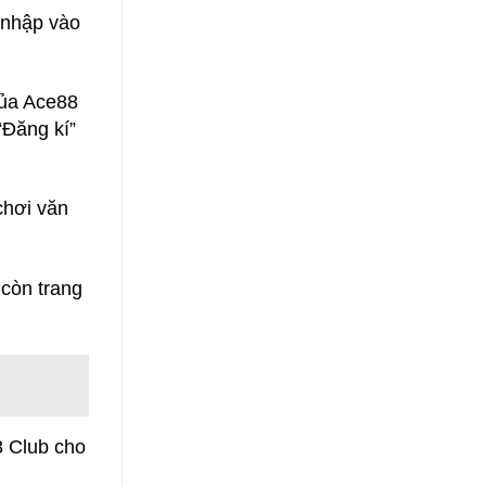
 nhập vào
của Ace88
“Đăng kí”
chơi văn
 còn trang
8 Club cho