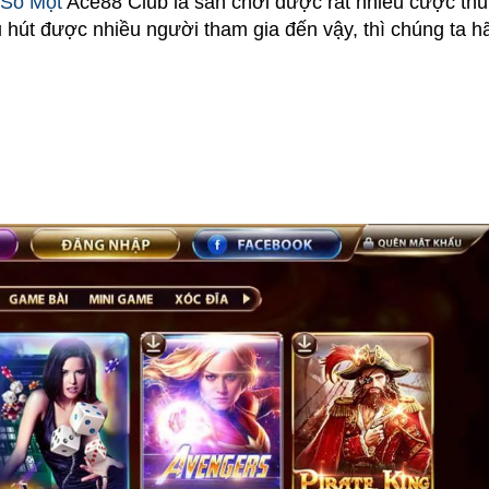
 Số Một
Ace88 Club là sân chơi được rất nhiều cược thủ
u hút được nhiều người tham gia đến vậy, thì chúng ta h