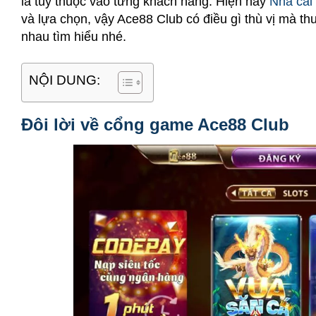
là tùy thuộc vào từng khách hàng. Hiện nay
Nhà cái
và lựa chọn, vậy Ace88 Club có điều gì thù vị mà th
nhau tìm hiểu nhé.
NỘI DUNG:
Đôi lời về cổng game Ace88 Club