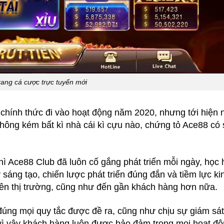
ang cá cược trực tuyến mới
 chính thức đi vào hoạt động năm 2020, nhưng tới hiện
không kém bất kì nhà cái kì cựu nào, chứng tỏ Ace88 có
ì Ace88 Club đã luôn cố gắng phát triển mỗi ngày, học h
sáng tạo, chiến lược phát triển đúng đắn và tiềm lực ki
rên thị trường, cũng như đến gần khách hàng hơn nữa.
úng mọi quy tắc được đề ra, cũng như chịu sự giám sát
ì vậy khách hàng luôn được bảo đảm trong mọi hoạt độ