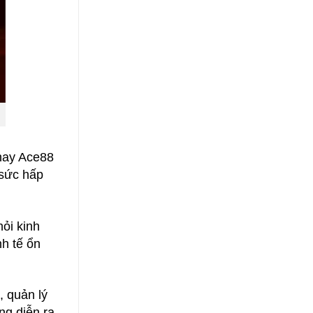
 nay Ace88
 sức hấp
ỏi kinh
nh tế ổn
, quản lý
ng diễn ra