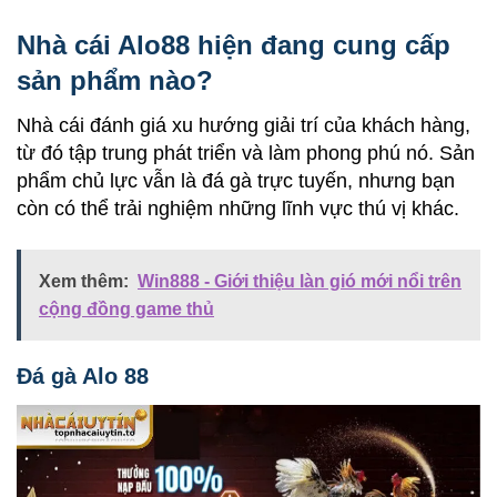
Nhà cái Alo88 hiện đang cung cấp
sản phẩm nào?
Nhà cái đánh giá xu hướng giải trí của khách hàng,
từ đó tập trung phát triển và làm phong phú nó. Sản
phẩm chủ lực vẫn là đá gà trực tuyến, nhưng bạn
còn có thể trải nghiệm những lĩnh vực thú vị khác.
Xem thêm:
Win888 - Giới thiệu làn gió mới nổi trên
cộng đồng game thủ
Đá gà Alo 88