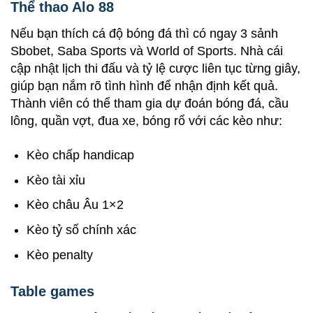
Thể thao Alo 88
Nếu bạn thích cá độ bóng đá thì có ngay 3 sảnh
Sbobet, Saba Sports và World of Sports. Nhà cái
cập nhật lịch thi đấu và tỷ lệ cược liên tục từng giây,
giúp bạn nắm rõ tình hình để nhận định kết quả.
Thành viên có thể tham gia dự đoán bóng đá, cầu
lông, quần vợt, đua xe, bóng rổ với các kèo như:
Kèo chấp handicap
Kèo tài xỉu
Kèo châu Âu 1×2
Kèo tỷ số chính xác
Kèo penalty
Table games