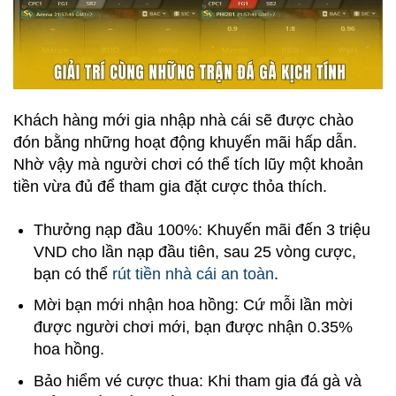
Khách hàng mới gia nhập nhà cái sẽ được chào
đón bằng những hoạt động khuyến mãi hấp dẫn.
Nhờ vậy mà người chơi có thể tích lũy một khoản
tiền vừa đủ để tham gia đặt cược thỏa thích.
Thưởng nạp đầu 100%: Khuyến mãi đến 3 triệu
VND cho lần nạp đầu tiên, sau 25 vòng cược,
bạn có thể
rút tiền nhà cái an toàn
.
Mời bạn mới nhận hoa hồng: Cứ mỗi lần mời
được người chơi mới, bạn được nhận 0.35%
hoa hồng.
Bảo hiểm vé cược thua: Khi tham gia đá gà và