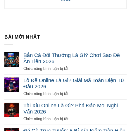
BÀI MỚI NHẤT
Bắn Cá Đổi Thưởng Là Gì? Chơi Sao Để
Ăn Tiền 2026
ở
Chức năng bình luận bị tắt
Bắn
Cá
Lô Đề Online Là Gì? Giải Mã Toàn Diện Từ
Đổi
Đầu 2026
Thưởng
Là
ở
Chức năng bình luận bị tắt
Gì?
Lô
Chơi
Đề
Tài Xỉu Online Là Gì? Phá Đảo Mọi Nghi
Sao
Online
Vấn 2026
Để
Là
Ăn
Gì?
ở
Chức năng bình luận bị tắt
Tiền
Giải
Tài
2026
Mã
Xỉu
Đá Gà Trực Tuyến: 5 Bí Kíp Kiếm Tiền Hiệu