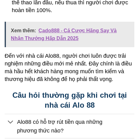
thể thao lần đầu, nếu thua thì người chơi được
hoàn tiền 100%.
Xem thêm:
Cado888 - Cá Cược Hăng Say Và
Nhận Thưởng Hấp Dẫn 2025
Đến với nhà cái Alo88, người chơi luôn được trải
nghiệm những điều mới mẻ nhất. Đây chính là điều
mà hầu hết khách hàng mong muốn tìm kiếm và
thương hiệu đã không để họ phải thất vọng.
Câu hỏi thường gặp khi chơi tại
nhà cái Alo 88
Alo88 có hỗ trợ rút tiền qua những
phương thức nào?