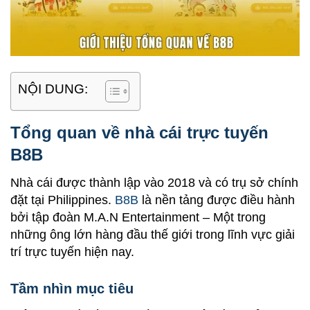
NỘI DUNG:
Tổng quan về nhà cái trực tuyến
B8B
Nhà cái được thành lập vào 2018 và có trụ sở chính
đặt tại Philippines.
B8B
là nền tảng được điều hành
bởi tập đoàn M.A.N Entertainment – Một trong
những ông lớn hàng đầu thế giới trong lĩnh vực giải
trí trực tuyến hiện nay.
Tầm nhìn mục tiêu