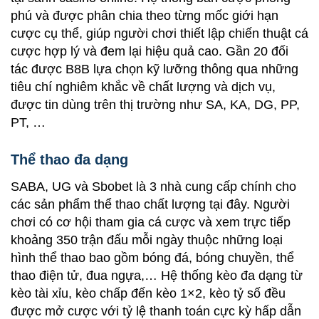
phú và được phân chia theo từng mốc giới hạn
cược cụ thể, giúp người chơi thiết lập chiến thuật cá
cược hợp lý và đem lại hiệu quả cao. Gần 20 đối
tác được B8B lựa chọn kỹ lưỡng thông qua những
tiêu chí nghiêm khắc về chất lượng và dịch vụ,
được tin dùng trên thị trường như SA, KA, DG, PP,
PT, …
Thể thao đa dạng
SABA, UG và Sbobet là 3 nhà cung cấp chính cho
các sản phẩm thể thao chất lượng tại đây. Người
chơi có cơ hội tham gia cá cược và xem trực tiếp
khoảng 350 trận đấu mỗi ngày thuộc những loại
hình thể thao bao gồm bóng đá, bóng chuyền, thể
thao điện tử, đua ngựa,… Hệ thống kèo đa dạng từ
kèo tài xỉu, kèo chấp đến kèo 1×2, kèo tỷ số đều
được mở cược với tỷ lệ thanh toán cực kỳ hấp dẫn