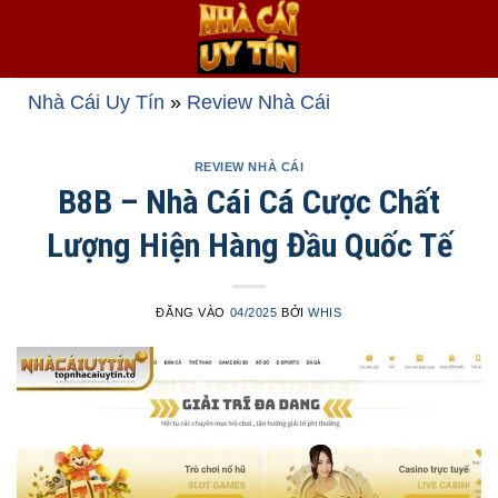
Bỏ
qua
nội
dung
Nhà Cái Uy Tín
»
Review Nhà Cái
REVIEW NHÀ CÁI
B8B – Nhà Cái Cá Cược Chất
Lượng Hiện Hàng Đầu Quốc Tế
ĐĂNG VÀO
04/2025
BỞI
WHIS