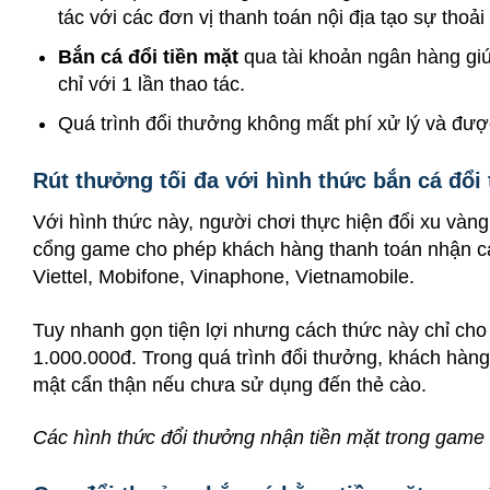
tác với các đơn vị thanh toán nội địa tạo sự thoải
Bắn cá đổi tiền mặt
qua tài khoản ngân hàng giú
chỉ với 1 lần thao tác.
Quá trình đổi thưởng không mất phí xử lý và đượ
Rút thưởng tối đa với hình thức bắn cá đổi
Với hình thức này, người chơi thực hiện đổi xu vàng
cổng game cho phép khách hàng thanh toán nhận car
Viettel, Mobifone, Vinaphone, Vietnamobile.
Tuy nhanh gọn tiện lợi nhưng cách thức này chỉ ch
1.000.000đ. Trong quá trình đổi thưởng, khách hàng
mật cẩn thận nếu chưa sử dụng đến thẻ cào.
Các hình thức đổi thưởng nhận tiền mặt trong game