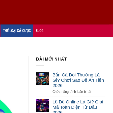
THỂ LOẠI CÁ CƯỢC
BLOG
BÀI MỚI NHẤT
Bắn Cá Đổi Thưởng Là
Gì? Chơi Sao Để Ăn Tiền
2026
ở
Chức năng bình luận bị tắt
Bắn
Cá
Lô Đề Online Là Gì? Giải
Đổi
Mã Toàn Diện Từ Đầu
Thưởng
2026
Là