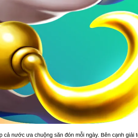
 cả nước ưa chuộng săn đón mỗi ngày. Bên cạnh giải 