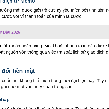
ví điện tử Momo
ưởng mới được giới trẻ cực kỳ yêu thích bởi tính tiện n
cá cược với ví thanh toán của mình là được.
Từ Đầu 2026
ua tài khoản ngân hàng. Mọi khoản thanh toán đều được 
át nguồn vốn thông qua việc tra soát lịch sử giao dịch 
 đổi tiền mặt
í cuốn hút không thể thiếu trong thời đại hiện nay. Tuy n
 ghi nhớ một vài lưu ý quan trọng sau:
pháp
ện ra để khách hàng thoải mái lựa chọn. Tuy nhiên, anh 