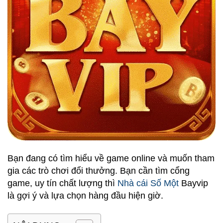
Bạn đang có tìm hiểu về game online và muốn tham
gia các trò chơi đổi thưởng. Bạn cần tìm
cổng
game, uy tín chất lượng thì
Nhà cái Số Một
Bayvip
là gợi ý và lựa chọn hàng đầu hiện giờ.