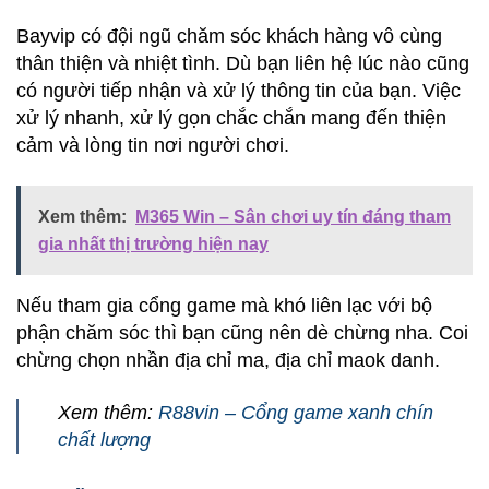
Bayvip có đội ngũ chăm sóc khách hàng vô cùng
thân thiện và nhiệt tình. Dù bạn liên hệ lúc nào cũng
có người tiếp nhận và xử lý thông tin của bạn. Việc
xử lý nhanh, xử lý gọn chắc chắn mang đến thiện
cảm và lòng tin nơi người chơi.
Xem thêm:
M365 Win – Sân chơi uy tín đáng tham
gia nhất thị trường hiện nay
Nếu tham gia cổng game mà khó liên lạc với bộ
phận chăm sóc thì bạn cũng nên dè chừng nha. Coi
chừng chọn nhần địa chỉ ma, địa chỉ maok danh.
Xem thêm:
R88vin – Cổng game xanh chín
chất lượng