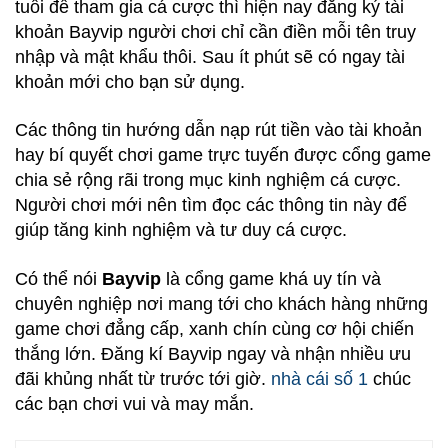
tuổi để tham gia cá cược thì hiện nay đăng ký tài
khoản Bayvip người chơi chỉ cần điền mỗi tên truy
nhập và mật khẩu thôi. Sau ít phút sẽ có ngay tài
khoản mới cho bạn sử dụng.
Các thông tin hướng dẫn nạp rút tiền vào tài khoản
hay bí quyết chơi game trực tuyến được cổng game
chia sẻ rộng rãi trong mục kinh nghiệm cá cược.
Người chơi mới nên tìm đọc các thông tin này để
giúp tăng kinh nghiệm và tư duy cá cược.
Có thể nói
Bayvip
là cổng game khá uy tín và
chuyên nghiệp nơi mang tới cho khách hàng những
game chơi đẳng cấp, xanh chín cùng cơ hội chiến
thắng lớn. Đăng kí Bayvip ngay và nhận nhiều ưu
đãi khủng nhất từ trước tới giờ.
nhà cái số 1
chúc
các bạn chơi vui và may mắn.