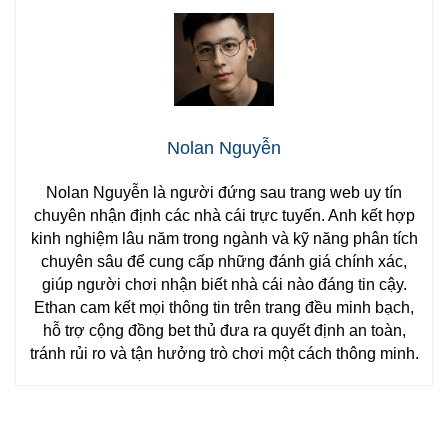
Nolan Nguyễn
Nolan Nguyễn là người đứng sau trang web uy tín
chuyên nhận định các nhà cái trực tuyến. Anh kết hợp
kinh nghiệm lâu năm trong ngành và kỹ năng phân tích
chuyên sâu để cung cấp những đánh giá chính xác,
giúp người chơi nhận biết nhà cái nào đáng tin cậy.
Ethan cam kết mọi thông tin trên trang đều minh bạch,
hỗ trợ cộng đồng bet thủ đưa ra quyết định an toàn,
tránh rủi ro và tận hưởng trò chơi một cách thông minh.