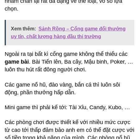
nhàm chán lại rất đa dạng về thể loại, vô số lựa
chọn.
Xem thêm:
Sảnh Rồng – Cổng game đổi thưởng
uy tín, chất lượng hàng đầu thị trường
Ngoài ra tại bất kì cổng game không thể thiếu các
game bài
. Bài Tiến lên, Ba cây, Mậu binh, Poker, …
luôn thu hút rất đông người chơi.
Các game nổ hũ, đào vàng, bắn cá thì luôn sôi
động, phần thưởng hấp dẫn.
Mini game thì phải kế tới: Tài Xỉu, Candy, Kubo, …
Các phòng chơi được thiết kế với nhiều mức cược
từ cao tới thấp đảm bảo anh em có thể đặt cược với
số tiền trong khả năng của mình. Các phòng nổ hũ