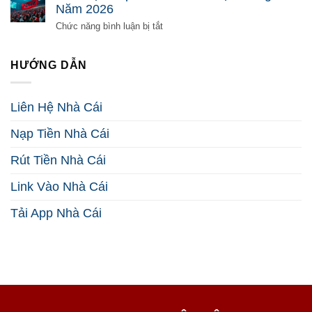
Mọi
Trực
Năm 2026
Nghi
Tuyến:
Vấn
5
ở
Chức năng bình luận bị tắt
2026
Bí
Cá
Kíp
Cược
Kiếm
Esport:
HƯỚNG DẪN
Tiền
7
Hiệu
Chiến
Quả
Thuật
Liên Hệ Nhà Cái
2026
Thắng
Lớn
Nạp Tiền Nhà Cái
Năm
2026
Rút Tiền Nhà Cái
Link Vào Nhà Cái
Tải App Nhà Cái