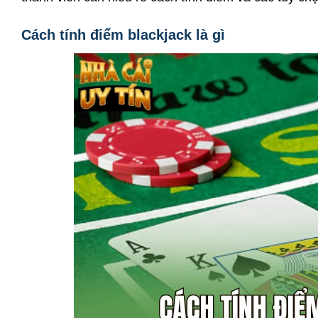
Cách tính điểm blackjack là gì