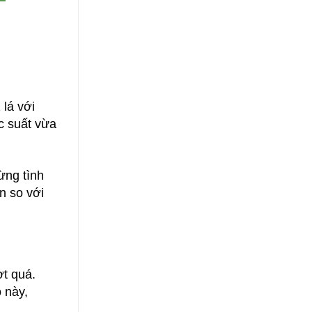
 lá với
c suất vừa
ừng tình
n so với
ợt quá.
 này,