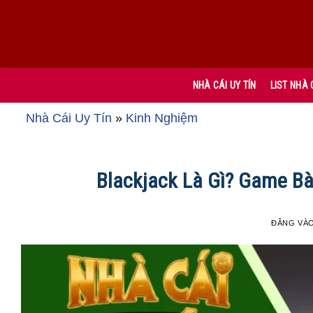
Bỏ
qua
nội
dung
NHÀ CÁI UY TÍN
LIST NHÀ 
Nhà Cái Uy Tín
»
Kinh Nghiệm
Blackjack Là Gì? Game Bà
ĐĂNG VÀ