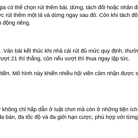
gia có thể chọn rút thêm bài, dừng, tách đôi hoặc nhân đô
 rút thêm một lá và dừng ngay sau đó. Còn khi tách đôi
h động riêng.
. Ván bài kết thúc khi nhà cái rút đủ mức quy định, thườ
ợt 21 thì thắng, còn nếu vượt thì thua ngay lập tức.
 tiền. Mô hình này khiến nhiều hội viên cảm nhận được 
 không chỉ hấp dẫn ở luật chơi mà còn ở những tiện ích 
đa bàn, đa tốc độ và đa giới hạn cược, phù hợp với từn