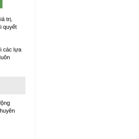
á trị,
i quyết
i các lựa
luôn
động
chuyên