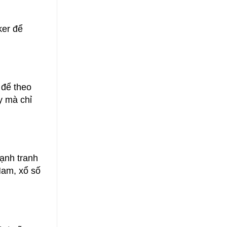
ker để
 để theo
y mà chỉ
ạnh tranh
Nam, xổ số