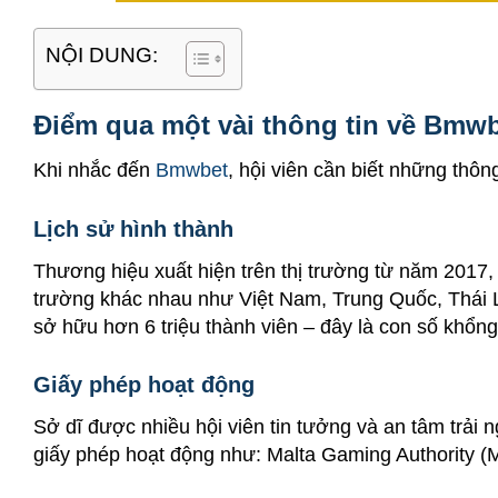
NỘI DUNG:
Điểm qua một vài thông tin về Bmw
Khi nhắc đến
Bmwbet
, hội viên cần biết những thông
Lịch sử hình thành
Thương hiệu xuất hiện trên thị trường từ năm 2017, 
trường khác nhau như Việt Nam, Trung Quốc, Thái La
sở hữu hơn 6 triệu thành viên – đây là con số khổng
Giấy phép hoạt động
Sở dĩ được nhiều hội viên tin tưởng và an tâm trải 
giấy phép hoạt động như: Malta Gaming Authority (