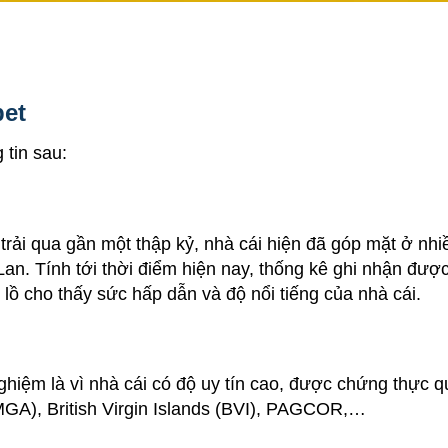
bet
 tin sau:
trải qua gần một thập kỷ, nhà cái hiện đã góp mặt ở nhiề
n. Tính tới thời điểm hiện nay, thống kê ghi nhận được
 lồ cho thấy sức hấp dẫn và độ nổi tiếng của nhà cái.
nghiệm là vì nhà cái có độ uy tín cao, được chứng thực 
MGA), British Virgin Islands (BVI), PAGCOR,…