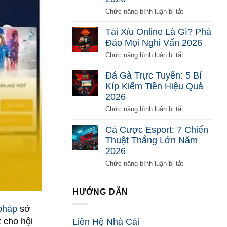
Gì?
ở
Chức năng bình luận bị tắt
Chơi
Lô
Sao
Đề
Tài Xỉu Online Là Gì? Phá
Để
Online
Đảo Mọi Nghi Vấn 2026
Ăn
Là
Tiền
Gì?
ở
Chức năng bình luận bị tắt
2026
Giải
Tài
Mã
Xỉu
Đá Gà Trực Tuyến: 5 Bí
Toàn
Online
Kíp Kiếm Tiền Hiệu Quả
Diện
Là
2026
Từ
Gì?
Đầu
Phá
ở
Chức năng bình luận bị tắt
2026
Đảo
Đá
Mọi
Gà
Cá Cược Esport: 7 Chiến
Nghi
Trực
Thuật Thắng Lớn Năm
Vấn
Tuyến:
2026
2026
5
Bí
ở
Chức năng bình luận bị tắt
Kíp
Cá
Kiếm
Cược
Tiền
Esport:
HƯỚNG DẪN
Hiệu
7
Quả
Chiến
pháp
sở
2026
Thuật
 cho hội
Liên Hệ Nhà Cái
Thắng