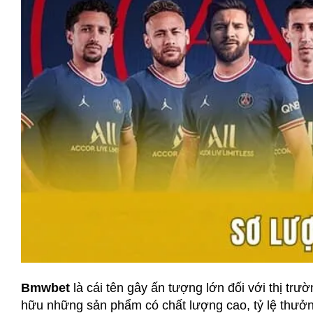
Bmwbet
là cái tên gây ấn tượng lớn đối với thị trườ
hữu những sản phẩm có chất lượng cao, tỷ lệ thưởn