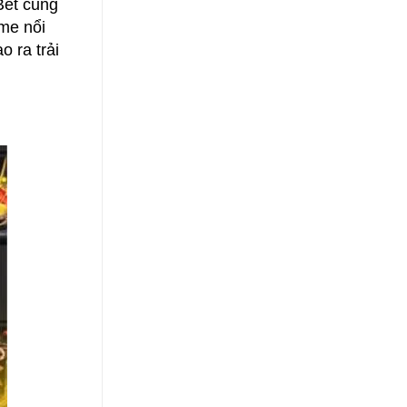
Bet cũng
ame nổi
 ra trải