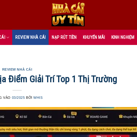
CÁI
REVIEW NHÀ CÁI
NẠP RÚT TIỀN
KHUYẾN MÃI
KINH NGHIỆM
REVIEW NHÀ CÁI
Điểm Giải Trí Top 1 Thị Trường
G VÀO
03/2025
BỞI
WHIS