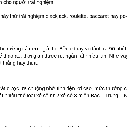
h cho người trải nghiệm.
 hãy thử trải nghiệm blackjack, roulette, baccarat hay po
 trường cá cược giải trí. Bởi lẽ thay vì dành ra 90 phút
hể thao ảo, thời gian được rút ngắn rất nhiều lần. Nhờ vậ
ả thắng hay thua.
ất được ưa chuộng nhờ tính tiện lợi cao, mức thưởng c
rất nhiều thể loại xổ số như xổ số 3 miền Bắc – Trung – 