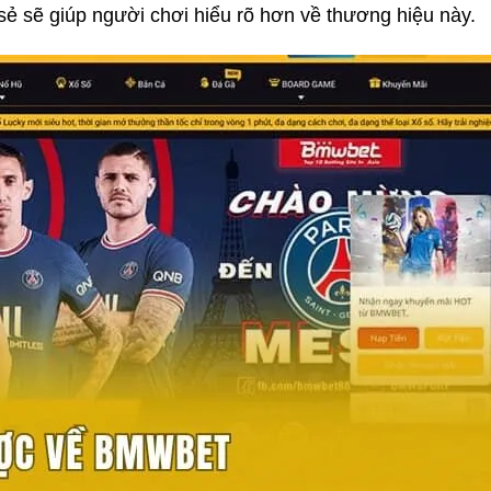
 sẻ sẽ giúp người chơi hiểu rõ hơn về thương hiệu này.