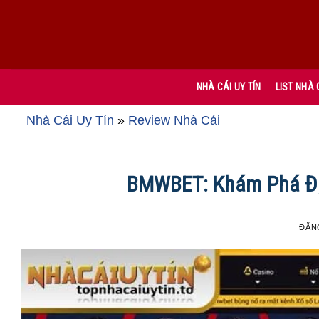
Bỏ
qua
nội
dung
NHÀ CÁI UY TÍN
LIST NHÀ 
Nhà Cái Uy Tín
»
Review Nhà Cái
BMWBET: Khám Phá Địa 
ĐĂN