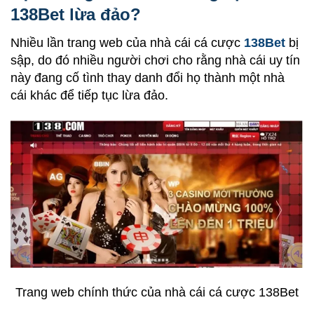
138Bet lừa đảo?
Nhiều lần trang web của nhà cái cá cược
138Bet
bị
sập, do đó nhiều người chơi cho rằng nhà cái uy tín
này đang cố tình thay danh đổi họ thành một nhà
cái khác để tiếp tục lừa đảo.
Trang web chính thức của nhà cái cá cược 138Bet