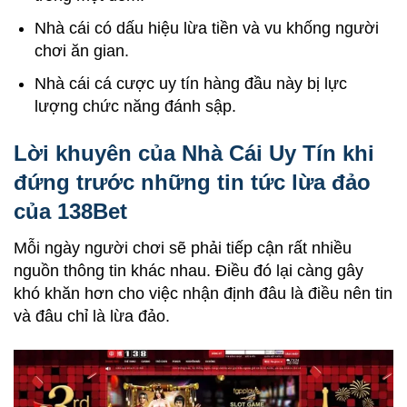
Nhà cái có dấu hiệu lừa tiền và vu khống người
chơi ăn gian.
Nhà cái cá cược uy tín hàng đầu này bị lực
lượng chức năng đánh sập.
Lời khuyên của
Nhà Cái Uy Tín
khi
đứng trước những tin tức lừa đảo
của 138Bet
Mỗi ngày người chơi sẽ phải tiếp cận rất nhiều
nguồn thông tin khác nhau. Điều đó lại càng gây
khó khăn hơn cho việc nhận định đâu là điều nên tin
và đâu chỉ là lừa đảo.