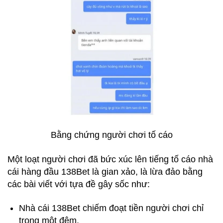
Bằng chứng người chơi tố cáo
Một loạt người chơi đã bức xúc lên tiếng tố cáo nhà
cái hàng đầu 138Bet là gian xảo, là lừa đảo bằng
các bài viết với tựa đề gây sốc như:
Nhà cái 138Be
t chiếm đoạt tiền người chơi chỉ
trong một đêm.