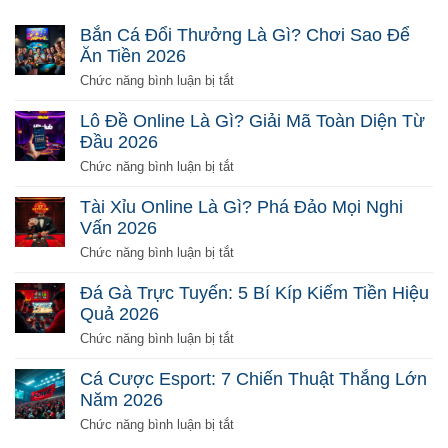
Bắn Cá Đổi Thưởng Là Gì? Chơi Sao Để
Ăn Tiền 2026
ở
Chức năng bình luận bị tắt
Bắn
Cá
Lô Đề Online Là Gì? Giải Mã Toàn Diện Từ
Đổi
Đầu 2026
Thưởng
Là
ở
Chức năng bình luận bị tắt
Gì?
Lô
Chơi
Đề
Tài Xỉu Online Là Gì? Phá Đảo Mọi Nghi
Sao
Online
Vấn 2026
Để
Là
Ăn
Gì?
ở
Chức năng bình luận bị tắt
Tiền
Giải
Tài
2026
Mã
Xỉu
Đá Gà Trực Tuyến: 5 Bí Kíp Kiếm Tiền Hiệu
Toàn
Online
Quả 2026
Diện
Là
Từ
Gì?
ở
Chức năng bình luận bị tắt
Đầu
Phá
Đá
2026
Đảo
Gà
Cá Cược Esport: 7 Chiến Thuật Thắng Lớn
Mọi
Trực
Năm 2026
Nghi
Tuyến:
Vấn
5
ở
Chức năng bình luận bị tắt
2026
Bí
Cá