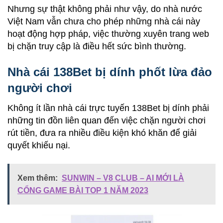
Nhưng sự thật không phải như vậy, do nhà nước
Việt Nam vẫn chưa cho phép những nhà cái này
hoạt động hợp pháp, việc thường xuyên trang web
bị chặn truy cập là điều hết sức bình thường.
Nhà cái 138Bet bị dính phốt lừa đảo
người chơi
Không ít lần nhà cái trực tuyến 138Bet bị dính phải
những tin đồn liên quan đến việc chặn người chơi
rút tiền, đưa ra nhiều điều kiện khó khăn để giải
quyết khiếu nại.
Xem thêm:
SUNWIN – V8 CLUB – AI MỚI LÀ
CỔNG GAME BÀI TOP 1 NĂM 2023