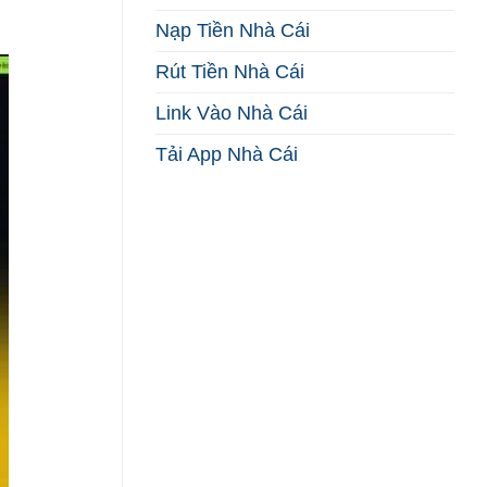
Lớn
Nạp Tiền Nhà Cái
Năm
2026
Rút Tiền Nhà Cái
Link Vào Nhà Cái
Tải App Nhà Cái