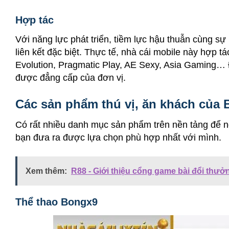
Hợp tác
Với năng lực phát triển, tiềm lực hậu thuẫn cùng s
liên kết đặc biệt. Thực tế, nhà cái mobile này hợp 
Evolution, Pragmatic Play, AE Sexy, Asia Gaming…
được đẳng cấp của đơn vị.
Các sản phẩm thú vị, ăn khách của
Có rất nhiều danh mục sản phẩm trên nền tảng để n
bạn đưa ra được lựa chọn phù hợp nhất với mình.
Xem thêm:
R88 - Giới thiệu cổng game bài đổi thưở
Thể thao Bongx9