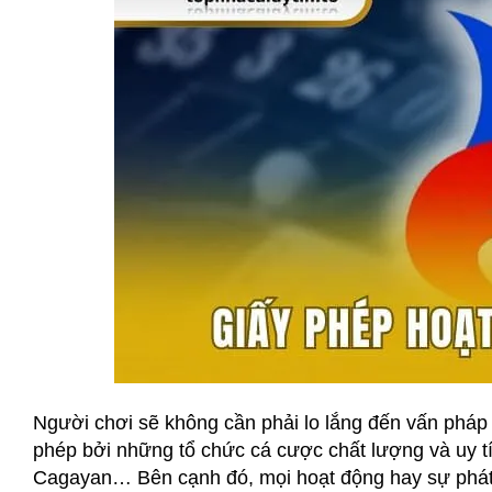
Người chơi sẽ không cần phải lo lắng đến vấn pháp
phép bởi những tổ chức cá cược chất lượng và uy t
Cagayan… Bên cạnh đó, mọi hoạt động hay sự phát t