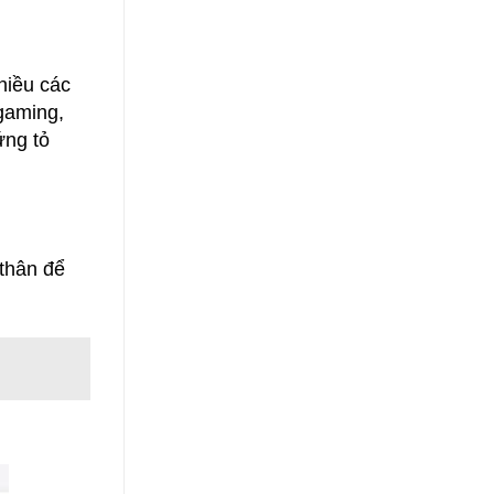
hiều các
ogaming,
ứng tỏ
 thân để