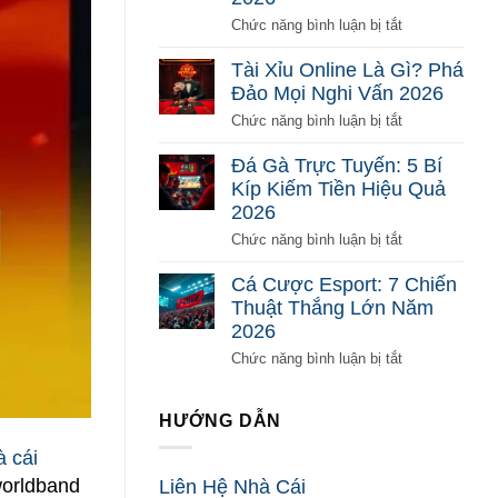
Gì?
ở
Chức năng bình luận bị tắt
Chơi
Lô
Sao
Đề
Tài Xỉu Online Là Gì? Phá
Để
Online
Đảo Mọi Nghi Vấn 2026
Ăn
Là
Tiền
Gì?
ở
Chức năng bình luận bị tắt
2026
Giải
Tài
Mã
Xỉu
Đá Gà Trực Tuyến: 5 Bí
Toàn
Online
Kíp Kiếm Tiền Hiệu Quả
Diện
Là
2026
Từ
Gì?
Đầu
Phá
ở
Chức năng bình luận bị tắt
2026
Đảo
Đá
Mọi
Gà
Cá Cược Esport: 7 Chiến
Nghi
Trực
Thuật Thắng Lớn Năm
Vấn
Tuyến:
2026
2026
5
Bí
ở
Chức năng bình luận bị tắt
Kíp
Cá
Kiếm
Cược
Tiền
Esport:
HƯỚNG DẪN
Hiệu
7
Quả
Chiến
 cái
2026
Thuật
worldband
Liên Hệ Nhà Cái
Thắng