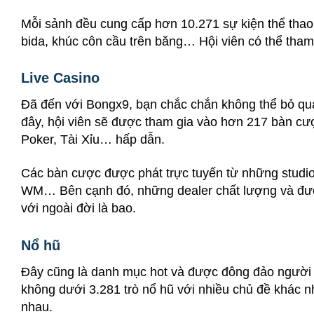
Mỗi sảnh đều cung cấp hơn 10.271 sự kiện thể tha
bida, khúc côn cầu trên băng… Hội viên có thể tham 
Live Casino
Đã đến với Bongx9, bạn chắc chắn không thể bỏ qua
đây, hội viên sẽ được tham gia vào hơn 217 bàn cượ
Poker, Tài Xỉu… hấp dẫn.
Các bàn cược được phát trực tuyến từ những studio
WM… Bên cạnh đó, những dealer chất lượng và đượ
với ngoài đời là bao.
Nổ hũ
Đây cũng là danh mục hot và được đông đảo người c
không dưới 3.281 trò nổ hũ với nhiều chủ đề khác n
nhau.