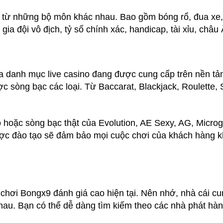
o từ những bộ môn khác nhau. Bao gồm bóng rổ, đua xe,
gia đội vô địch, tỷ số chính xác, handicap, tài xỉu, châ
 danh mục live casino đang được cung cấp trên nền tản
c sòng bạc các loại. Từ Baccarat, Blackjack, Roulette, 
 hoặc sòng bạc thật của Evolution, AE Sexy, AG, Micro
c đào tạo sẽ đảm bảo mọi cuộc chơi của khách hàng 
hơi Bongx9 đánh giá cao hiện tại. Nên nhớ, nhà cái c
hau. Bạn có thể dễ dàng tìm kiếm theo các nhà phát hà