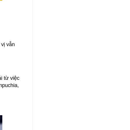
 vị vẫn
 từ việc
mpuchia,