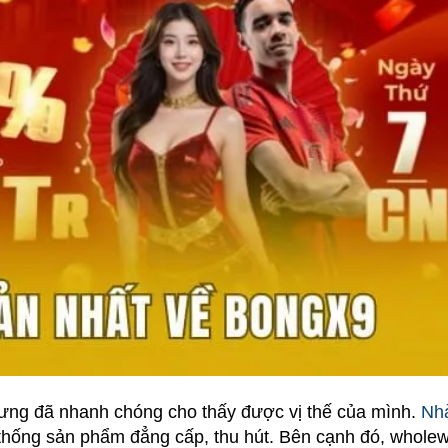
hưng đã nhanh chóng cho thấy được vị thế của mình.
Nhà
 thống sản phẩm đẳng cấp, thu hút. Bên cạnh đó, whole