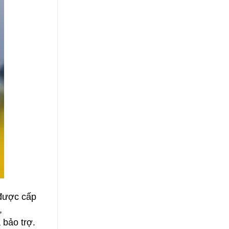
 được cấp
,
 bảo trợ.