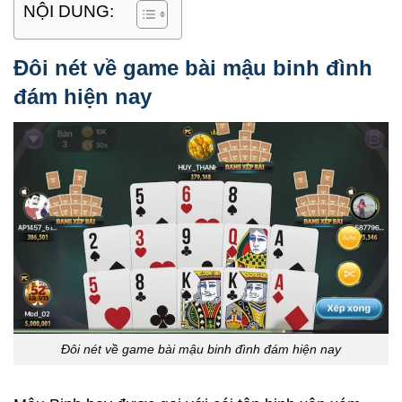
NỘI DUNG:
Đôi nét về game bài mậu binh đình
đám hiện nay
Đôi nét về game bài mậu binh đình đám hiện nay