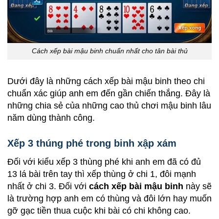
Cách xếp bài mậu binh chuẩn nhất cho tân bài thủ
Dưới đây là những cách xếp bài mậu binh theo chi
chuẩn xác giúp anh em đến gần chiến thắng. Đây là
những chia sẻ của những cao thủ chơi mậu binh lâu
năm dùng thành công.
Xếp 3 thúng phé trong binh xập xám
Đối với kiểu xếp 3 thùng phé khi anh em đã có đủ
13 lá bài trên tay thì xếp thùng ở chi 1, đôi mạnh
nhất ở chi 3. Đối với
cách xếp bài mậu binh
này sẽ
là trường hợp anh em có thùng và đôi lớn hay muốn
gỡ gạc tiền thua cuộc khi bài có chi không cao.