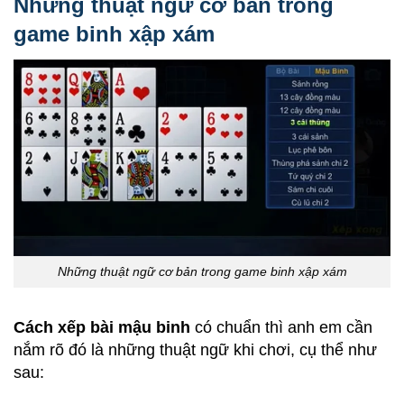
Những thuật ngữ cơ bản trong
game binh xập xám
Những thuật ngữ cơ bản trong game binh xập xám
Cách xếp bài mậu binh
có chuẩn thì anh em cần
nắm rõ đó là những thuật ngữ khi chơi, cụ thể như
sau: