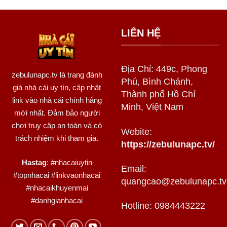
LIÊN HỆ
Địa Chỉ: 449c, Phong
zebulunapc.tv
là trang đánh
Phú, Bình Chánh,
giá nhà cái uy tín, cập nhật
Thành phố Hồ Chí
link vào nhà cái chính hãng
Minh, Việt Nam
mới nhất. Đảm bảo người
chơi truy cập an toàn và có
Webite:
trách nhiệm khi tham gia.
https://zebulunapc.tv/
Hastag
: #nhacaiuytin
Email:
#topnhacai #linkvaonhacai
quangcao@zebulunapc.tv
#nhacaikhuyenmai
#danhgianhacai
Hotline: 0984443222