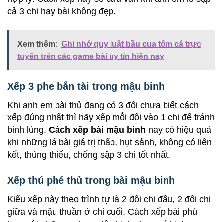
cả 3 chi hay bài không đẹp.
Xem thêm:
Ghi nhớ quy luật bầu cua tôm cá trực
tuyến trên các game bài uy tín hiện nay
Xếp 3 phe bắn tài trong mậu binh
Khi anh em bài thủ đang có 3 đôi chưa biết cách
xếp đúng nhất thì hãy xếp mỗi đôi vào 1 chi để tránh
binh lủng.
Cách xếp bài mậu binh
nay có hiệu quả
khi những lá bài giá trị thấp, hụt sảnh, không có liên
kết, thùng thiếu, chống sập 3 chi tốt nhất.
Xếp thú phé thủ trong bài mậu binh
Kiểu xếp này theo trình tự là 2 đôi chi đầu, 2 đôi chi
giữa và mậu thuần ở chi cuối. Cách xếp bài phù