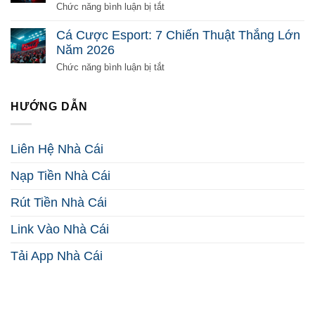
Từ
Gì?
ở
Chức năng bình luận bị tắt
Đầu
Phá
Đá
2026
Đảo
Gà
Cá Cược Esport: 7 Chiến Thuật Thắng Lớn
Mọi
Trực
Năm 2026
Nghi
Tuyến:
Vấn
5
ở
Chức năng bình luận bị tắt
2026
Bí
Cá
Kíp
Cược
Kiếm
Esport:
HƯỚNG DẪN
Tiền
7
Hiệu
Chiến
Quả
Thuật
Liên Hệ Nhà Cái
2026
Thắng
Lớn
Nạp Tiền Nhà Cái
Năm
2026
Rút Tiền Nhà Cái
Link Vào Nhà Cái
Tải App Nhà Cái