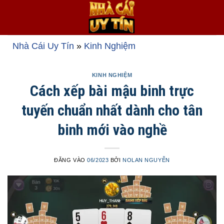
Bỏ
qua
nội
dung
Nhà Cái Uy Tín
»
Kinh Nghiệm
KINH NGHIỆM
Cách xếp bài mậu binh trực
tuyến chuẩn nhất dành cho tân
binh mới vào nghề
ĐĂNG VÀO
06/2023
BỞI
NOLAN NGUYỄN