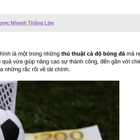
, Cược Nhanh Thắng Lớn
hính là một trong những
thủ thuật cá độ bóng đá
mà ng
u quả vừa giúp nâng cao sự thành công, đến gần với chi
 những rắc rối về tài chính.