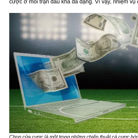
cược ở mỗi trận đấu khá đa dạng. Vì vậy, nhiệm vụ
Chọn cửa cược là một trong những chiến thuật cá cược bó