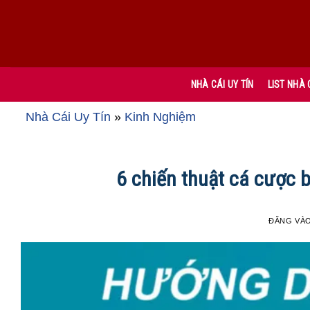
Bỏ
qua
nội
dung
NHÀ CÁI UY TÍN
LIST NHÀ 
Nhà Cái Uy Tín
»
Kinh Nghiệm
6 chiến thuật cá cược 
ĐĂNG VÀ