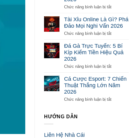
Gì?
ở
Chức năng bình luận bị tắt
Chơi
Lô
Sao
Đề
Tài Xỉu Online Là Gì? Phá
Để
Online
Đảo Mọi Nghi Vấn 2026
Ăn
Là
Tiền
Gì?
ở
Chức năng bình luận bị tắt
2026
Giải
Tài
Mã
Xỉu
Đá Gà Trực Tuyến: 5 Bí
Toàn
Online
Kíp Kiếm Tiền Hiệu Quả
Diện
Là
2026
Từ
Gì?
Đầu
Phá
ở
Chức năng bình luận bị tắt
2026
Đảo
Đá
Mọi
Gà
Cá Cược Esport: 7 Chiến
Nghi
Trực
Thuật Thắng Lớn Năm
Vấn
Tuyến:
2026
2026
5
Bí
ở
Chức năng bình luận bị tắt
Kíp
Cá
Kiếm
Cược
Tiền
Esport:
HƯỚNG DẪN
Hiệu
7
Quả
Chiến
2026
Thuật
Liên Hệ Nhà Cái
Thắng