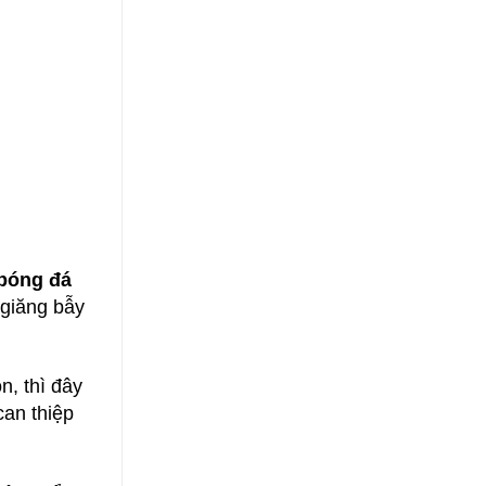
 bóng đá
 giăng bẫy
n, thì đây
can thiệp