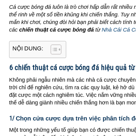
Cá cược bóng đá luôn là trò chơi hấp dẫn rất nhiều n
thể rinh về một số tiền khủng khi chiến thắng. Tuy
mắn khi chơi, chúng đòi hỏi bạn phải biết cách tính
các
chiến thuật cá cược bóng đá
từ
Nhà Cái Cá C
NỘI DUNG:
6 chiến thuật cá cược bóng đá hiệu quả từ
Không phải ngẫu nhiên mà các nhà cá cược chuyên n
trời chỉ để nghiên cứu, tìm ra các quy luật, kẻ hở d
đặt cược một cách nghiêm túc. Việc nắm vững nhiều
thể dễ dàng giành nhiều chiến thắng hơn là bạn mon
1/
Chọn cửa cược dựa trên việc phân tích đ
Một trong những yếu tố giúp bạn có được chiến thuậ