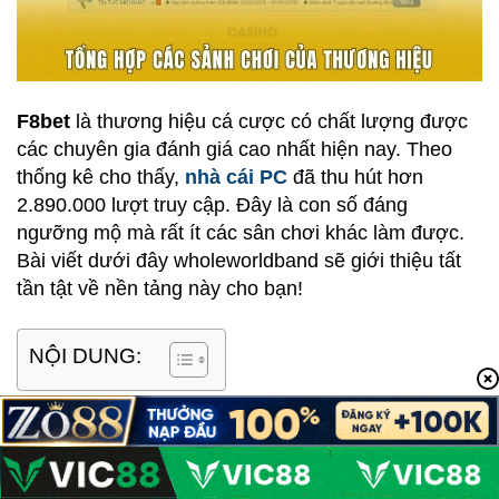
F8bet
là thương hiệu cá cược có chất lượng được
các chuyên gia đánh giá cao nhất hiện nay. Theo
thống kê cho thấy,
nhà cái PC
đã thu hút hơn
2.890.000 lượt truy cập. Đây là con số đáng
ngưỡng mộ mà rất ít các sân chơi khác làm được.
Bài viết dưới đây wholeworldband sẽ giới thiệu tất
tần tật về nền tảng này cho bạn!
NỘI DUNG:
Giới thiệu khái quát nhất về F8bet