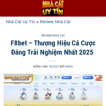
Bỏ
qua
nội
dung
Nhà Cái Uy Tín
»
Review Nhà Cái
REVIEW NHÀ CÁI
F8bet – Thương Hiệu Cá Cược
Đáng Trải Nghiệm Nhất 2025
ĐĂNG VÀO
09/2025
BỞI
WHIS