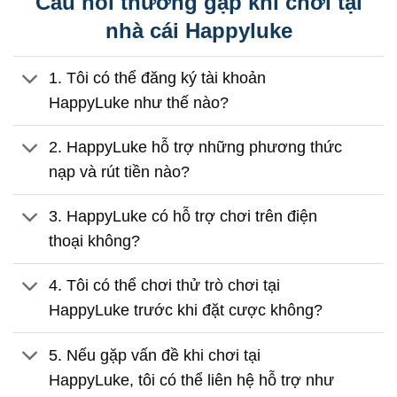
Câu hỏi thường gặp khi chơi tại
nhà cái Happyluke
1. Tôi có thể đăng ký tài khoản
HappyLuke như thế nào?
2. HappyLuke hỗ trợ những phương thức
nạp và rút tiền nào?
3. HappyLuke có hỗ trợ chơi trên điện
thoại không?
4. Tôi có thể chơi thử trò chơi tại
HappyLuke trước khi đặt cược không?
5. Nếu gặp vấn đề khi chơi tại
HappyLuke, tôi có thể liên hệ hỗ trợ như