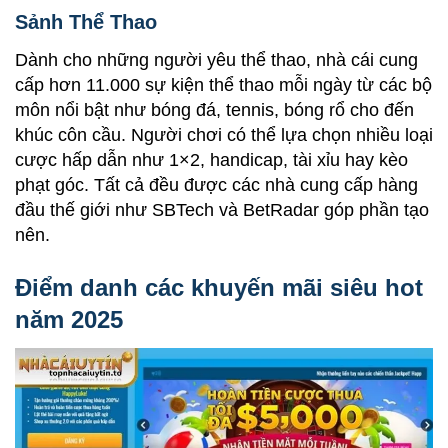
Sảnh Thể Thao
Dành cho những người yêu thể thao, nhà cái cung
cấp hơn 11.000 sự kiện thể thao mỗi ngày từ các bộ
môn nổi bật như bóng đá, tennis, bóng rổ cho đến
khúc côn cầu. Người chơi có thể lựa chọn nhiều loại
cược hấp dẫn như 1×2, handicap, tài xỉu hay kèo
phạt góc. Tất cả đều được các nhà cung cấp hàng
đầu thế giới như SBTech và BetRadar góp phần tạo
nên.
Điểm danh các khuyến mãi siêu hot
năm 2025