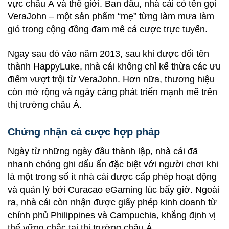
vực châu Á và thế giới. Ban đầu, nhà cái có tên gọi
VeraJohn – một sản phẩm “mẹ” từng làm mưa làm
gió trong cộng đồng đam mê cá cược trực tuyến.
Ngay sau đó vào năm 2013, sau khi được đổi tên
thành HappyLuke, nhà cái không chỉ kế thừa các ưu
điểm vượt trội từ VeraJohn. Hơn nữa, thương hiệu
còn mở rộng và ngày càng phát triển mạnh mẽ trên
thị trường châu Á.
Chứng nhận cá cược hợp pháp
Ngày từ những ngày đầu thành lập, nhà cái đã
nhanh chóng ghi dấu ấn đặc biệt với người chơi khi
là một trong số ít nhà cái được cấp phép hoạt động
và quản lý bởi Curacao eGaming lúc bấy giờ. Ngoài
ra, nhà cái còn nhận được giấy phép kinh doanh từ
chính phủ Philippines và Campuchia, khẳng định vị
thế vững chắc tại thị trường châu Á.