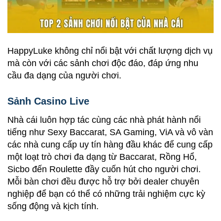
HappyLuke không chỉ nổi bật với chất lượng dịch vụ
mà còn với các sảnh chơi độc đáo, đáp ứng nhu
cầu đa dạng của người chơi.
Sảnh Casino Live
Nhà cái luôn hợp tác cùng các nhà phát hành nổi
tiếng như Sexy Baccarat, SA Gaming, ViA và vô vàn
các nhà cung cấp uy tín hàng đầu khác để cung cấp
một loạt trò chơi đa dạng từ Baccarat, Rồng Hổ,
Sicbo đến Roulette đầy cuốn hút cho người chơi.
Mỗi bàn chơi đều được hỗ trợ bởi dealer chuyên
nghiệp để bạn có thể có những trải nghiệm cực kỳ
sống động và kịch tính.