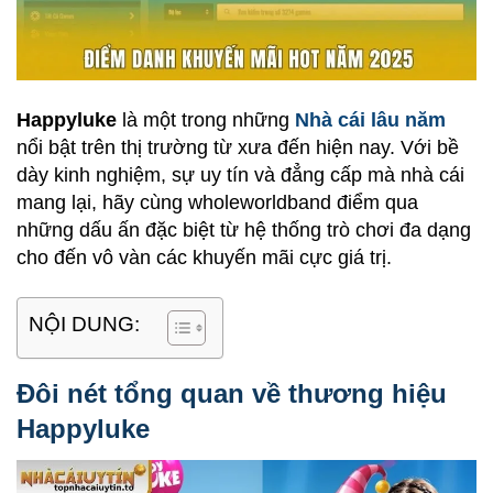
Happyluke
là một trong những
Nhà cái lâu năm
nổi bật trên thị trường từ xưa đến hiện nay. Với bề
dày kinh nghiệm, sự uy tín và đẳng cấp mà nhà cái
mang lại, hãy cùng wholeworldband điểm qua
những dấu ấn đặc biệt từ hệ thống trò chơi đa dạng
cho đến vô vàn các khuyến mãi cực giá trị.
NỘI DUNG:
Đôi nét tổng quan về thương hiệu
Happyluke