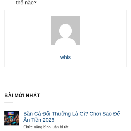
thế nào?
whis
BÀI MỚI NHẤT
Bắn Cá Đổi Thưởng Là Gì? Chơi Sao Để
Ăn Tiền 2026
ở
Chức năng bình luận bị tắt