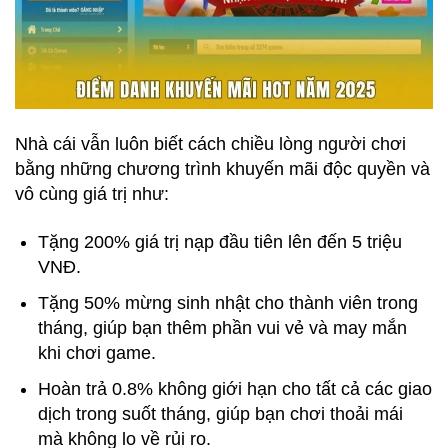
Nhà cái vẫn luôn biết cách chiều lòng người chơi
bằng những chương trình khuyến mãi độc quyền và
vô cùng giá trị như:
Tặng 200% giá trị nạp đầu tiên lên đến 5 triệu
VNĐ.
Tặng 50% mừng sinh nhật cho thành viên trong
tháng, giúp bạn thêm phần vui vẻ và may mắn
khi chơi game.
Hoàn trả 0.8% không giới hạn cho tất cả các giao
dịch trong suốt tháng, giúp bạn chơi thoải mái
mà không lo về rủi ro.