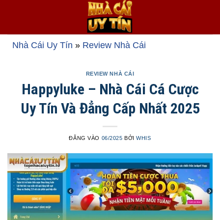
Bỏ
qua
nội
dung
Nhà Cái Uy Tín
»
Review Nhà Cái
REVIEW NHÀ CÁI
Happyluke – Nhà Cái Cá Cược
Uy Tín Và Đẳng Cấp Nhất 2025
ĐĂNG VÀO
06/2025
BỞI
WHIS