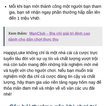
Mỗi khi bạn mời thành công một người bạn tham
gia, bạn sẽ nhận ngay phần thưởng hấp dẫn lên
đến 1 triệu VNĐ.
Xem thêm:
ManClub – Địa chỉ giải trí đỉnh cao
dành cho dân chơi thực thụ
HappyLuke không chỉ là một nhà cái cá cược trực
tuyến lâu đời với sự uy tín và chất lượng vượt trội
mà còn luôn mang đến những trải nghiệm mới mẻ
và tuyệt vời cho người chơi. Nếu bạn muốn trải
nghiệm một địa chỉ cá cược đáng tin cậy và chất
lượng, hãy tham gia vào nền tảng ngay hôm nay để
thỏa mãn đam mê và nhận về vô vàn các ưu đãi
nhé!