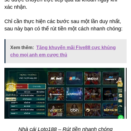
xác nhận.
Chỉ cần thực hiện các bước sau một lần duy nhất,
sau này bạn có thể rút tiền một cách nhanh chóng:
Xem thêm:
Tặng khuyến mãi Five88 cực khủng
cho mọi anh em cược thủ
Nhà cái Loto188 – Rút tiền nhanh chóng