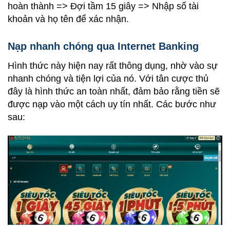
hoàn thành => Đợi tầm 15 giây => Nhập số tài
khoản và họ tên để xác nhận.
Nạp nhanh chóng qua Internet Banking
Hình thức này hiện nay rất thông dụng, nhờ vào sự
nhanh chóng và tiện lợi của nó. Với tân cược thủ
đây là hình thức an toàn nhất, đảm bảo rằng tiền sẽ
được nạp vào một cách uy tín nhất. Các bước như
sau: