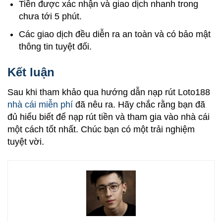
Tiền được xác nhận và giao dịch nhanh trong
chưa tới 5 phút.
Các giao dịch đều diễn ra an toàn và có bảo mật
thông tin tuyệt đối.
Kết luận
Sau khi tham khảo qua
hướng dẫn nạp rút Loto188
nhà cái miễn phí
đã nêu ra. Hãy chắc rằng bạn đã
đủ hiểu biết để nạp rút tiền và tham gia vào nhà cái
một cách tốt nhất. Chúc bạn có một trải nghiệm
tuyệt vời.