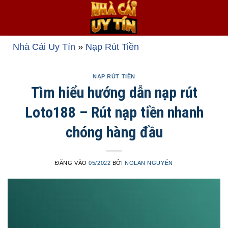
Bỏ
qua
nội
dung
Nhà Cái Uy Tín
»
Nạp Rút Tiền
NẠP RÚT TIỀN
Tìm hiểu hướng dẫn nạp rút
Loto188 – Rút nạp tiền nhanh
chóng hàng đầu
ĐĂNG VÀO
05/2022
BỞI
NOLAN NGUYỄN