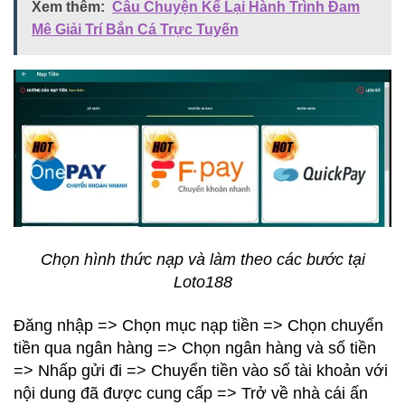
Xem thêm:
Câu Chuyện Kể Lại Hành Trình Đam
Mê Giải Trí Bắn Cá Trực Tuyến
Chọn hình thức nạp và làm theo các bước tại
Loto188
Đăng nhập => Chọn mục nạp tiền => Chọn chuyển
tiền qua ngân hàng => Chọn ngân hàng và số tiền
=> Nhấp gửi đi => Chuyển tiền vào số tài khoản với
nội dung đã được cung cấp => Trở về nhà cái ấn