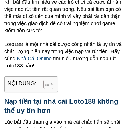
Khi bắt đầu tìm hiểu về các trò chơi cá cược ắt hẳn
việc nạp rút tiền rất quan trọng. Nếu sai lầm bạn có
thể mất đi số tiền của mình vì vậy phải rất cẩn thận
trong việc giao dịch để có trải nghiệm chơi game
kiếm tiền cực tốt.
Loto188 là một nhà cái được công nhận là uy tín và
chất lượng hiện nay trong việc nạp và rút tiền. Hãy
cùng
Nhà Cái Online
tìm hiểu
hướng dẫn nạp rút
Loto188
nào!
NỘI DUNG:
Nạp tiền tại nhà cái Loto188 không
thể uy tín hơn
Lúc bắt đầu tham gia vào nhà cái chắc hẳn sẽ phải