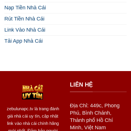
Lớn
Nạp Tiền Nhà Cái
Năm
2026
Rút Tiền Nhà Cái
Link Vào Nhà Cái
Tải App Nhà Cái
LIÊN HỆ
Địa Chỉ: 449c, Phong
zebulunapc.tv
là trang đánh
Phú, Bình Chánh,
giá nhà cái uy tín, cập nhật
Thành phố Hồ Chí
link vào nhà cái chính hãng
Minh, Việt Nam
mới nhất. Đảm bảo người