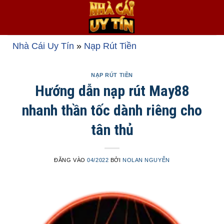
Bỏ
qua
nội
dung
Nhà Cái Uy Tín
»
Nạp Rút Tiền
NẠP RÚT TIỀN
Hướng dẫn nạp rút May88
nhanh thần tốc dành riêng cho
tân thủ
ĐĂNG VÀO
04/2022
BỞI
NOLAN NGUYỄN