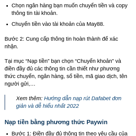
Chọn ngân hàng bạn muốn chuyển tiền và copy
thông tin tài khoản.
Chuyển tiền vào tài khoản của May88.
Bước 2:
Cung cấp thông tin hoàn thành để xác
nhận.
Tại mục “Nạp tiền” bạn chọn “Chuyển khoản” và
điền đầy đủ các thông tin cần thiết như phương
thức chuyển, ngân hàng, số tiền, mã giao dịch, tên
người gửi,…
Xem thêm:
Hướng dẫn nạp rút Dafabet đơn
giản và dễ hiểu nhất 2022
Nạp tiền bằng phương thức Paywin
Bước 1: Điền đầy đủ thông tin theo yêu cầu của