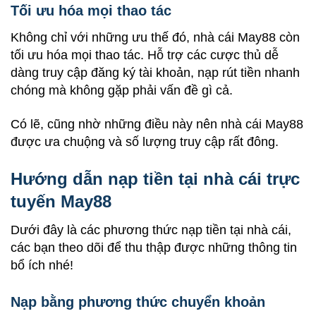
Tối ưu hóa mọi thao tác
Không chỉ với những ưu thế đó, nhà cái May88 còn
tối ưu hóa mọi thao tác. Hỗ trợ
các
cược thủ dễ
dàng truy cập đăng ký tài khoản, nạp rút tiền nhanh
chóng mà không gặp phải vấn đề gì cả.
Có lẽ, cũng nhờ những điều này nên nhà cái May88
được ưa chuộng và số lượng truy cập rất đông.
Hướng dẫn nạp tiền tại nhà cái trực
tuyến May88
Dưới đây là các phương thức nạp tiền tại nhà cái,
các bạn theo dõi để thu thập được những thông tin
bổ ích nhé!
Nạp bằng phương thức chuyển khoản