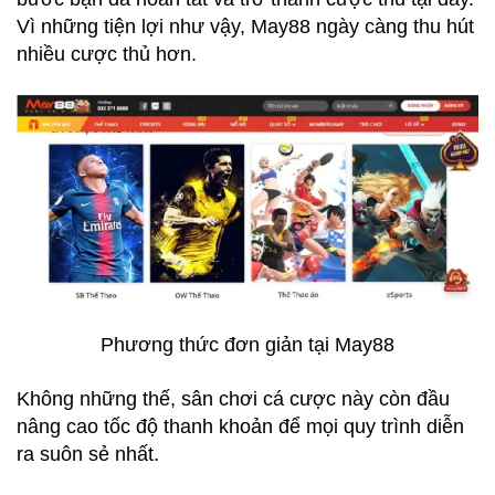
Vì những tiện lợi như vậy, May88 ngày càng thu hút
nhiều cược thủ hơn.
Phương thức đơn giản tại May88
Không những thế, sân chơi cá cược này còn đầu
nâng cao tốc độ thanh khoản để mọi quy trình diễn
ra suôn sẻ nhất.