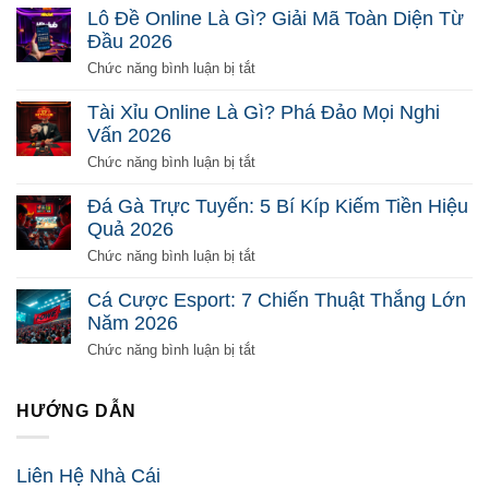
Cá
Lô Đề Online Là Gì? Giải Mã Toàn Diện Từ
Đổi
Đầu 2026
Thưởng
Là
ở
Chức năng bình luận bị tắt
Gì?
Lô
Chơi
Đề
Tài Xỉu Online Là Gì? Phá Đảo Mọi Nghi
Sao
Online
Vấn 2026
Để
Là
Ăn
Gì?
ở
Chức năng bình luận bị tắt
Tiền
Giải
Tài
2026
Mã
Xỉu
Đá Gà Trực Tuyến: 5 Bí Kíp Kiếm Tiền Hiệu
Toàn
Online
Quả 2026
Diện
Là
Từ
Gì?
ở
Chức năng bình luận bị tắt
Đầu
Phá
Đá
2026
Đảo
Gà
Cá Cược Esport: 7 Chiến Thuật Thắng Lớn
Mọi
Trực
Năm 2026
Nghi
Tuyến:
Vấn
5
ở
Chức năng bình luận bị tắt
2026
Bí
Cá
Kíp
Cược
Kiếm
Esport:
HƯỚNG DẪN
Tiền
7
Hiệu
Chiến
Quả
Thuật
Liên Hệ Nhà Cái
2026
Thắng