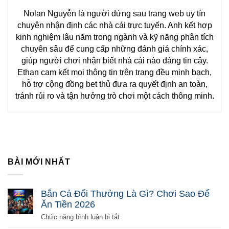
Nolan Nguyễn là người đứng sau trang web uy tín
chuyên nhận định các nhà cái trực tuyến. Anh kết hợp
kinh nghiệm lâu năm trong ngành và kỹ năng phân tích
chuyên sâu để cung cấp những đánh giá chính xác,
giúp người chơi nhận biết nhà cái nào đáng tin cậy.
Ethan cam kết mọi thông tin trên trang đều minh bạch,
hỗ trợ cộng đồng bet thủ đưa ra quyết định an toàn,
tránh rủi ro và tận hưởng trò chơi một cách thông minh.
BÀI MỚI NHẤT
Bắn Cá Đổi Thưởng Là Gì? Chơi Sao Để
Ăn Tiền 2026
ở
Chức năng bình luận bị tắt
Bắn