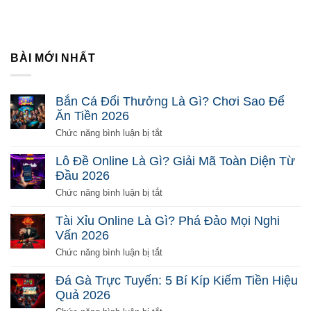
BÀI MỚI NHẤT
Bắn Cá Đổi Thưởng Là Gì? Chơi Sao Để
Ăn Tiền 2026
ở
Chức năng bình luận bị tắt
Bắn
Cá
Lô Đề Online Là Gì? Giải Mã Toàn Diện Từ
Đổi
Đầu 2026
Thưởng
Là
ở
Chức năng bình luận bị tắt
Gì?
Lô
Chơi
Đề
Tài Xỉu Online Là Gì? Phá Đảo Mọi Nghi
Sao
Online
Vấn 2026
Để
Là
Ăn
Gì?
ở
Chức năng bình luận bị tắt
Tiền
Giải
Tài
2026
Mã
Xỉu
Đá Gà Trực Tuyến: 5 Bí Kíp Kiếm Tiền Hiệu
Toàn
Online
Quả 2026
Diện
Là
Từ
Gì?