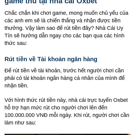
game thủ
tại nhà cái
Oxbet
Chắc chắn khi chơi game, mong muốn chủ yếu của
các anh em sẽ là chiến thắng và nhận được tiền
thưởng. Vậy làm sao để rút tiền đây? Nhà Cái Uy
Tín sẽ hướng dẫn ngay cho các bạn qua các hình
thức sau:
Rút
tiền
về Tài khoản ngân hàng
Để rút tiền về tài khoản, trước hết người chơi cần
phải có tài khoản ngân hàng cá nhân của mình để
nhận tiền.
Với hình thức rút tiền này, nhà cái trực tuyến Oxbet
hỗ trợ hạn mức rút cho người chơi lên đến
100.000.000 VNĐ mỗi ngày. Khi rút, người chơi cần
làm như sau: