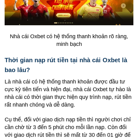
Nhà cái Oxbet có hệ thống thanh khoản rõ ràng,
minh bạch
Thời gian nạp rút tiền tại nhà cái Oxbet là
bao lâu?
Là nhà cái có hệ thống thanh khoản được đầu tư
cực kỳ tiên tiến và hiện đại, nhà cái Oxbet
tự hào là
nhà cái có thời gian thực hiện quy trình nạp, rút tiền
rất nhanh chóng và dễ dàng.
Cụ thể, đối với giao dịch nạp tiền thì người chơi chỉ
cần chờ từ 3 đến 5 phút cho mỗi lần nạp. Còn đối
với giao dịch rút tiền thì sẽ mất từ 30 đến 01 giờ để