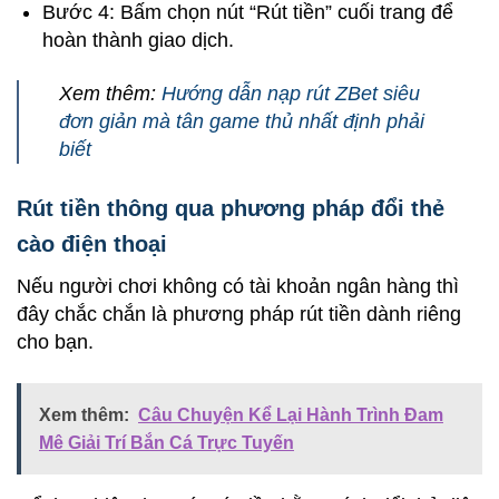
Bước 4: Bấm chọn nút “Rút tiền” cuối trang để
hoàn thành giao dịch.
Xem thêm:
Hướng dẫn nạp rút ZBet siêu
đơn giản mà tân game thủ nhất định phải
biết
Rút
tiền
thông qua
phương pháp đổi thẻ
cào điện thoại
Nếu người chơi không có tài khoản ngân hàng thì
đây chắc chắn là phương pháp rút tiền dành riêng
cho bạn.
Xem thêm:
Câu Chuyện Kể Lại Hành Trình Đam
Mê Giải Trí Bắn Cá Trực Tuyến