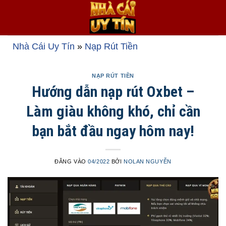
Bỏ
qua
nội
dung
Nhà Cái Uy Tín
»
Nạp Rút Tiền
NẠP RÚT TIỀN
Hướng dẫn nạp rút Oxbet –
Làm giàu không khó, chỉ cần
bạn bắt đầu ngay hôm nay!
ĐĂNG VÀO
04/2022
BỞI
NOLAN NGUYỄN