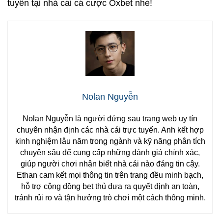
tuyến tại nhà cái cá cược Oxbet nhé!
Nolan Nguyễn
Nolan Nguyễn là người đứng sau trang web uy tín
chuyên nhận định các nhà cái trực tuyến. Anh kết hợp
kinh nghiệm lâu năm trong ngành và kỹ năng phân tích
chuyên sâu để cung cấp những đánh giá chính xác,
giúp người chơi nhận biết nhà cái nào đáng tin cậy.
Ethan cam kết mọi thông tin trên trang đều minh bạch,
hỗ trợ cộng đồng bet thủ đưa ra quyết định an toàn,
tránh rủi ro và tận hưởng trò chơi một cách thông minh.