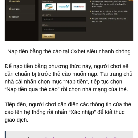
Nạp tiền bằng thẻ cào tại Oxbet siêu nhanh chóng
Để nạp tiền bằng phương thức này, người chơi sẽ
cần chuẩn bị trước thẻ cào muốn nạp. Tại trang chủ
nhà cái nhấn chọn mục “Nạp tiền”, tiếp tục chọn
“Nạp tiền qua thẻ cào” rồi chọn nhà mạng của thẻ.
Tiếp đến, người chơi cần điền các thông tin của thẻ
cào lên hệ thống rồi nhấn “Xác nhập” để kết thúc
giao dịch.