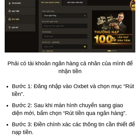
Phải có tài khoản ngân hàng cá nhân của mình để
nhận tiền
Bước 1: Đăng nhập vào Oxbet và chọn mục “Rút
tiền”.
Bước 2: Sau khi màn hình chuyển sang giao
diện mới, bấm chọn “Rút tiền qua ngân hàng”.
Bước 3: Điền chính xác các thông tin cần thiết để
nạp tiền.