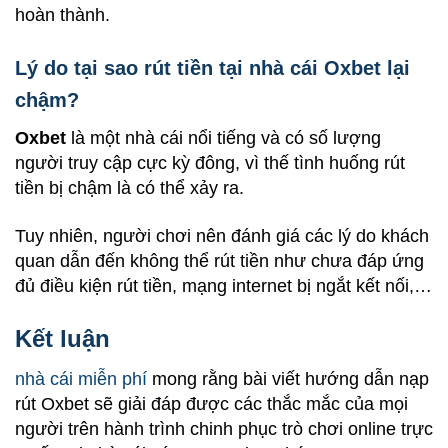
hoàn thành.
Lý do tại sao rút tiền tại nhà cái
Oxbet
lại
chậm?
Oxbet
là một nhà cái nổi tiếng và có số lượng
người truy cập cực kỳ đông, vì thế tình huống rút
tiền bị chậm là có thể xảy ra.
Tuy nhiên, người chơi nên đánh giá các lý do khách
quan dẫn đến không thể rút tiền như chưa đáp ứng
đủ điều kiện rút tiền, mạng internet bị ngắt kết nối,…
Kết luận
nhà cái miễn phí
mong rằng bài viết
hướng dẫn nạp
rút
Oxbet
sẽ giải đáp được các thắc mắc của mọi
người trên hành trình chinh phục trò chơi online trực