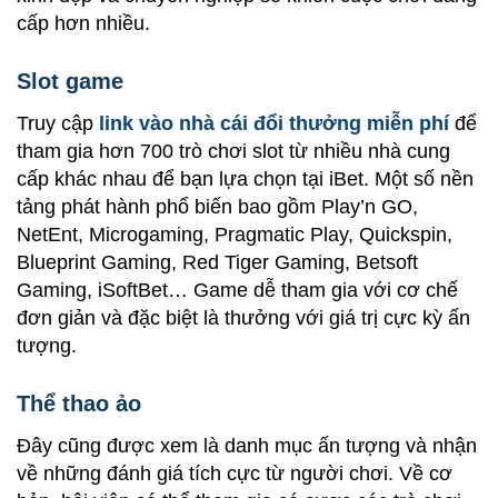
cấp hơn nhiều.
Slot game
Truy cập
link vào nhà cái đổi thưởng miễn phí
để
tham gia hơn 700 trò chơi slot từ nhiều nhà cung
cấp khác nhau để bạn lựa chọn tại iBet. Một số nền
tảng phát hành phổ biến bao gồm Play’n GO,
NetEnt, Microgaming, Pragmatic Play, Quickspin,
Blueprint Gaming, Red Tiger Gaming, Betsoft
Gaming, iSoftBet… Game dễ tham gia với cơ chế
đơn giản và đặc biệt là thưởng với giá trị cực kỳ ấn
tượng.
Thể thao ảo
Đây cũng được xem là danh mục ấn tượng và nhận
về những đánh giá tích cực từ người chơi. Về cơ