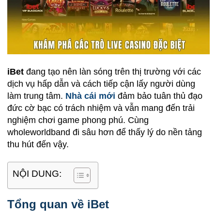
iBet
đang tạo nên làn sóng trên thị trường với các
dịch vụ hấp dẫn và cách tiếp cận lấy người dùng
làm trung tâm.
Nhà cái mới
đảm bảo tuân thủ đạo
đức cờ bạc có trách nhiệm và vẫn mang đến trải
nghiệm chơi game phong phú. Cùng
wholeworldband đi sâu hơn để thấy lý do nền tảng
thu hút đến vậy.
NỘI DUNG:
Tổng quan về iBet