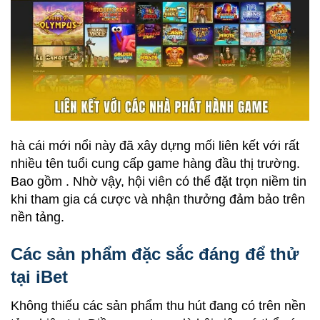
hà cái mới nổi này đã xây dựng mối liên kết với rất
nhiều tên tuổi cung cấp game hàng đầu thị trường.
Bao gồm . Nhờ vậy, hội viên có thể đặt trọn niềm tin
khi tham gia cá cược và nhận thưởng đảm bảo trên
nền tảng.
Các sản phẩm đặc sắc đáng để thử
tại iBet
Không thiếu các sản phẩm thu hút đang có trên nền