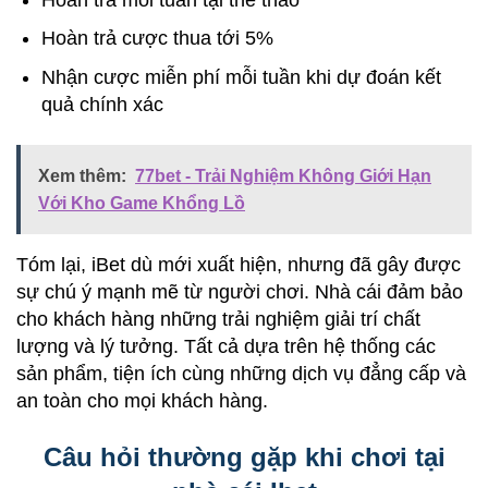
Hoàn trả cược thua tới 5%
Nhận cược miễn phí mỗi tuần khi dự đoán kết
quả chính xác
Xem thêm:
77bet - Trải Nghiệm Không Giới Hạn
Với Kho Game Khổng Lồ
Tóm lại, iBet dù mới xuất hiện, nhưng đã gây được
sự chú ý mạnh mẽ từ người chơi. Nhà cái đảm bảo
cho khách hàng những trải nghiệm giải trí chất
lượng và lý tưởng. Tất cả dựa trên hệ thống các
sản phẩm, tiện ích cùng những dịch vụ đẳng cấp và
an toàn cho mọi khách hàng.
Câu hỏi thường gặp khi chơi tại