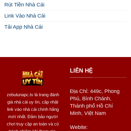
Rút Tiền Nhà Cái
Link Vào Nhà Cái
Tải App Nhà Cái
LIÊN HỆ
Địa Chỉ: 449c, Phong
zebulunapc.tv
là trang đánh
Phú, Bình Chánh,
giá nhà cái uy tín, cập nhật
Thành phố Hồ Chí
link vào nhà cái chính hãng
Minh, Việt Nam
mới nhất. Đảm bảo người
chơi truy cập an toàn và có
Webite: