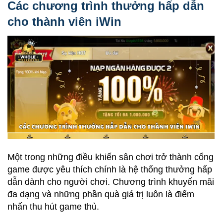
Các chương trình thưởng hấp dẫn
cho thành viên iWin
Một trong những điều khiến sân chơi trở thành cổng
game được yêu thích chính là hệ thống thưởng hấp
dẫn dành cho người chơi. Chương trình khuyến mãi
đa dạng và những phần quà giá trị luôn là điểm
nhấn thu hút game thủ.