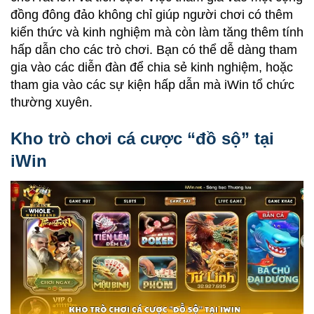
đồng đông đảo không chỉ giúp người chơi có thêm
kiến thức và kinh nghiệm mà còn làm tăng thêm tính
hấp dẫn cho các trò chơi. Bạn có thể dễ dàng tham
gia vào các diễn đàn để chia sẻ kinh nghiệm, hoặc
tham gia vào các sự kiện hấp dẫn mà iWin tổ chức
thường xuyên.
Kho trò chơi cá cược “đồ sộ” tại
iWin