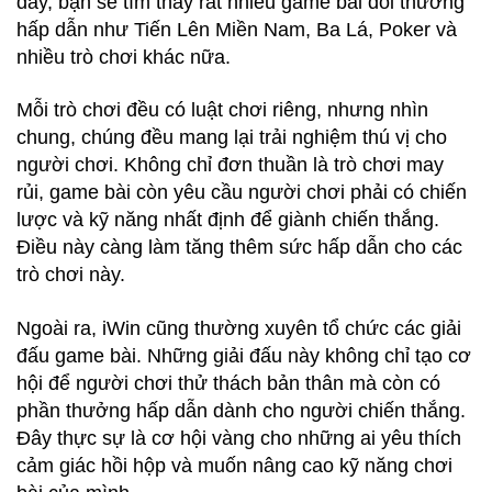
đây, bạn sẽ tìm thấy rất nhiều game bài đổi thưởng
hấp dẫn như Tiến Lên Miền Nam, Ba Lá, Poker và
nhiều trò chơi khác nữa.
Mỗi trò chơi đều có luật chơi riêng, nhưng nhìn
chung, chúng đều mang lại trải nghiệm thú vị cho
người chơi. Không chỉ đơn thuần là trò chơi may
rủi, game bài còn yêu cầu người chơi phải có chiến
lược và kỹ năng nhất định để giành chiến thắng.
Điều này càng làm tăng thêm sức hấp dẫn cho các
trò chơi này.
Ngoài ra, iWin cũng thường xuyên tổ chức các giải
đấu game bài. Những giải đấu này không chỉ tạo cơ
hội để người chơi thử thách bản thân mà còn có
phần thưởng hấp dẫn dành cho người chiến thắng.
Đây thực sự là cơ hội vàng cho những ai yêu thích
cảm giác hồi hộp và muốn nâng cao kỹ năng chơi