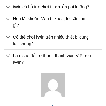
iWin có hỗ trợ chơi thử miễn phí không?
Nếu tài khoản iWin bị khóa, tôi cần làm
gì?
Có thể chơi iWin trên nhiều thiết bị cùng
lúc không?
Làm sao để trở thành thành viên VIP trên
iWin?