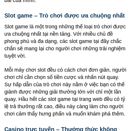
bài của mình.
Slot game –
Trò chơi được ưa chuộng nhất
Slot game là một trong những thể loại trò chơi được
ưa chuộng nhất tại nền tảng. Với nhiều chủ đề
phong phú và đa dạng, các slot game tại đây chắc
chắn sẽ mang lại cho người chơi những trải nghiệm
tuyệt vời.
Mỗi máy chơi slot đều có cách chơi đơn giản, người
chơi chỉ cần chọn số tiền cược và nhấn nút quay.
Sự hấp dẫn của trò chơi này nằm ở việc bạn có thể
giành được những giải thưởng lớn với chỉ một lần
quay. Hầu hết các slot game tại trang web đều có tỷ
lệ trả thưởng rất cao, điều này càng làm cho người
chơi cảm thấy hưng phấn và muốn khám phá thêm.
Casino trực tuyến –
Thưởng thức không