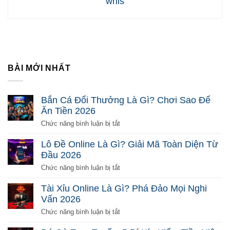
whis
BÀI MỚI NHẤT
Bắn Cá Đổi Thưởng Là Gì? Chơi Sao Để
Ăn Tiền 2026
ở
Chức năng bình luận bị tắt
Bắn
Cá
Lô Đề Online Là Gì? Giải Mã Toàn Diện Từ
Đổi
Đầu 2026
Thưởng
Là
ở
Chức năng bình luận bị tắt
Gì?
Lô
Chơi
Đề
Tài Xỉu Online Là Gì? Phá Đảo Mọi Nghi
Sao
Online
Vấn 2026
Để
Là
Ăn
Gì?
ở
Chức năng bình luận bị tắt
Tiền
Giải
Tài
2026
Mã
Xỉu