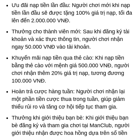
Ưu đãi nạp tiền lần đầu: Người chơi mới khi nạp
tiền lần đầu sẽ được tặng 100% giá trị nạp, tối đa
lên đến 2.000.000 VNĐ.
Thưởng cho thành viên mới: Sau khi đăng ký tài
khoản và xác thực thông tin, người chơi nhận
ngay 50.000 VNĐ vào tài khoản.
Khuyến mãi nạp tiền qua thẻ cào: Khi nạp tiền
bằng thẻ cào với mệnh giá 500.000 VNĐ, người
chơi nhận thêm 20% giá trị nạp, tương đương
100.000 VNĐ.
Hoàn trả cược hàng tuần: Người chơi nhận lại
một phần tiền cược thua trong tuần, giúp giảm
thiểu rủi ro và tăng cơ hội tiếp tục tham gia.
Thưởng khi giới thiệu bạn bè: Khi giới thiệu bạn
bè đăng ký và tham gia chơi tại ManClub, người
giới thiệu nhận được hoa hồng dựa trên số tiền