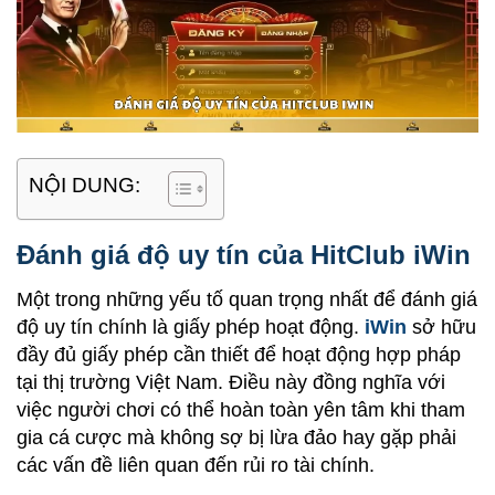
NỘI DUNG:
Đánh giá độ uy tín của HitClub iWin
Một trong những yếu tố quan trọng nhất để đánh giá
độ uy tín chính là giấy phép hoạt động.
iWin
sở hữu
đầy đủ giấy phép cần thiết để hoạt động hợp pháp
tại thị trường Việt Nam. Điều này đồng nghĩa với
việc người chơi có thể hoàn toàn yên tâm khi tham
gia cá cược mà không sợ bị lừa đảo hay gặp phải
các vấn đề liên quan đến rủi ro tài chính.