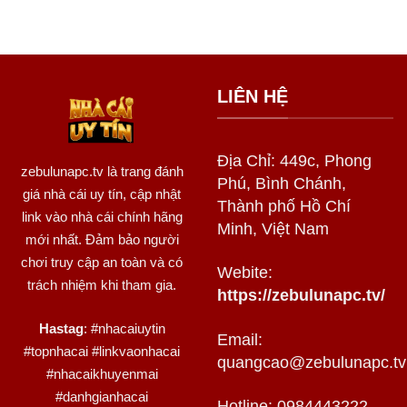
LIÊN HỆ
Địa Chỉ: 449c, Phong
zebulunapc.tv
là trang đánh
Phú, Bình Chánh,
giá nhà cái uy tín, cập nhật
Thành phố Hồ Chí
link vào nhà cái chính hãng
Minh, Việt Nam
mới nhất. Đảm bảo người
chơi truy cập an toàn và có
Webite:
trách nhiệm khi tham gia.
https://zebulunapc.tv/
Hastag
: #nhacaiuytin
Email:
#topnhacai #linkvaonhacai
quangcao@zebulunapc.tv
#nhacaikhuyenmai
#danhgianhacai
Hotline: 0984443222