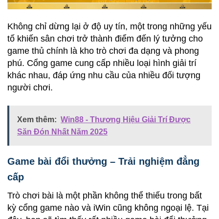
Không chỉ dừng lại ở độ uy tín, một trong những yếu
tố khiến sân chơi trở thành điểm đến lý tưởng cho
game thủ chính là kho trò chơi đa dạng và phong
phú. Cổng game cung cấp nhiều loại hình giải trí
khác nhau, đáp ứng nhu cầu của nhiều đối tượng
người chơi.
Xem thêm:
Win88 - Thương Hiệu Giải Trí Được
Săn Đón Nhất Năm 2025
Game bài đổi thưởng – Trải nghiệm đẳng
cấp
Trò chơi bài là một phần không thể thiếu trong bất
kỳ cổng game nào và iWin cũng không ngoại lệ. Tại