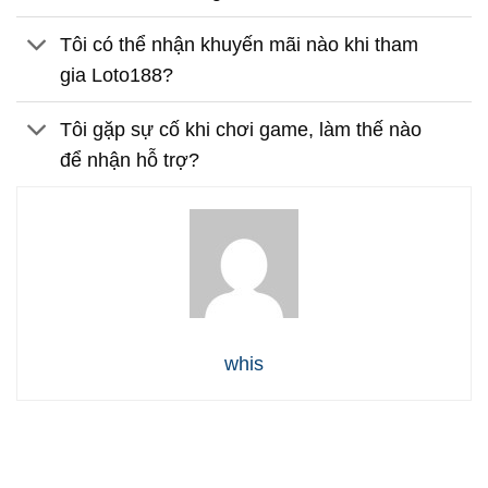
Tôi có thể nhận khuyến mãi nào khi tham
gia Loto188?
Tôi gặp sự cố khi chơi game, làm thế nào
để nhận hỗ trợ?
whis