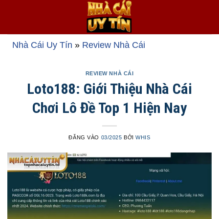
Bỏ
qua
nội
dung
Nhà Cái Uy Tín
»
Review Nhà Cái
REVIEW NHÀ CÁI
Loto188: Giới Thiệu Nhà Cái
Chơi Lô Đề Top 1 Hiện Nay
ĐĂNG VÀO
03/2025
BỞI
WHIS