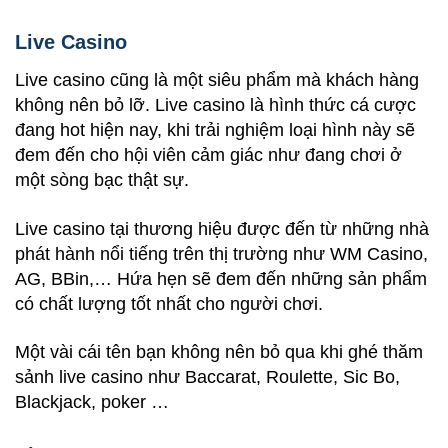
Live Casino
Live casino cũng là một siêu phẩm mà khách hàng
không nên bỏ lỡ. Live casino là hình thức cá cược
đang hot hiện nay, khi trải nghiệm loại hình này sẽ
đem đến cho hội viên cảm giác như đang chơi ở
một sòng bạc thật sự.
Live casino tại thương hiệu được đến từ những nhà
phát hành nổi tiếng trên thị trường như WM Casino,
AG, BBin,… Hứa hẹn sẽ đem đến những sản phẩm
có chất lượng tốt nhất cho người chơi.
Một vài cái tên bạn không nên bỏ qua khi ghé thăm
sảnh live casino như Baccarat, Roulette, Sic Bo,
Blackjack, poker …