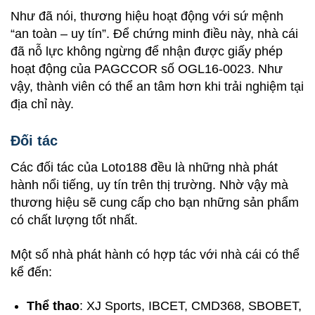
Như đã nói, thương hiệu hoạt động với sứ mệnh
“an toàn – uy tín”. Để chứng minh điều này, nhà cái
đã nỗ lực không ngừng để nhận được giấy phép
hoạt động của PAGCCOR số OGL16-0023. Như
vậy, thành viên có thể an tâm hơn khi trải nghiệm tại
địa chỉ này.
Đối tác
Các đối tác của Loto188 đều là những nhà phát
hành nổi tiếng, uy tín trên thị trường. Nhờ vậy mà
thương hiệu sẽ cung cấp cho bạn những sản phẩm
có chất lượng tốt nhất.
Một số nhà phát hành có hợp tác với nhà cái có thể
kể đến:
Thể thao
: XJ Sports, IBCET, CMD368, SBOBET,