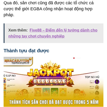
Qua đó, sân chơi cũng đã được các tổ chức cá
cược thế giới EGBA công nhận hoạt động hợp
pháp.
Xem thêm:
Five88 – Điểm đến lý tưởng dành cho
những tay chơi chuyên nghiệp
Thành tựu đạt được