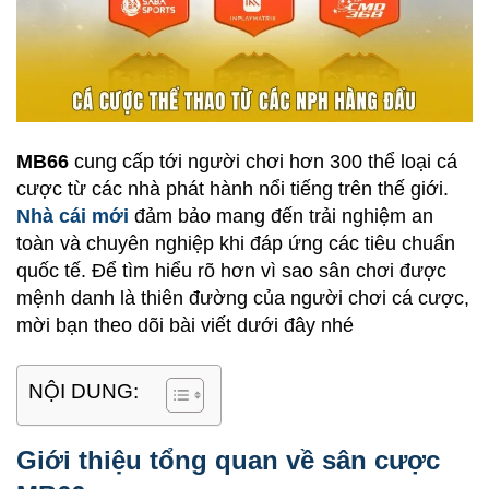
MB66
cung cấp tới người chơi hơn 300 thể loại cá
cược từ các nhà phát hành nổi tiếng trên thế giới.
Nhà cái mới
đảm bảo mang đến trải nghiệm an
toàn và chuyên nghiệp khi đáp ứng các tiêu chuẩn
quốc tế. Để tìm hiểu rõ hơn vì sao sân chơi được
mệnh danh là thiên đường của người chơi cá cược,
mời bạn theo dõi bài viết dưới đây nhé
NỘI DUNG:
Giới thiệu tổng quan về sân cược