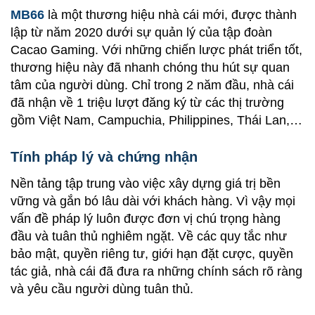
MB66
là một thương hiệu nhà cái mới, được thành
lập từ năm 2020 dưới sự quản lý của tập đoàn
Cacao Gaming. Với những chiến lược phát triển tốt,
thương hiệu này đã nhanh chóng thu hút sự quan
tâm của người dùng. Chỉ trong 2 năm đầu, nhà cái
đã nhận về 1 triệu lượt đăng ký từ các thị trường
gồm Việt Nam, Campuchia, Philippines, Thái Lan,…
Tính pháp lý và chứng nhận
Nền tảng tập trung vào việc xây dựng giá trị bền
vững và gắn bó lâu dài với khách hàng. Vì vậy mọi
vấn đề pháp lý luôn được đơn vị chú trọng hàng
đầu và tuân thủ nghiêm ngặt. Về các quy tắc như
bảo mật, quyền riêng tư, giới hạn đặt cược, quyền
tác giả, nhà cái đã đưa ra những chính sách rõ ràng
và yêu cầu người dùng tuân thủ.