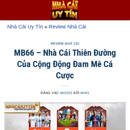
Bỏ
qua
nội
dung
Nhà Cái Uy Tín
»
Review Nhà Cái
REVIEW NHÀ CÁI
MB66 – Nhà Cái Thiên Đường
Của Cộng Động Đam Mê Cá
Cược
ĐĂNG VÀO
08/2025
BỞI
WHIS